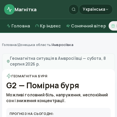
Магнітка
Українська
Головна
Kp індекс
Сонячний вітер
Головна
/
Донецька область
/
Амвросіївка
Магнітні бурі в
Амвросіївці
—
погода та якість повітр
Геомагнітна ситуація в
Амвросіївці
—
субота, 8
серпня 2026 р.
ГЕОМАГНІТНА БУРЯ
G2 — Помірна буря
Можливі головний біль, напруження, неспокійний
сон і зниження концентрації.
ПРОГНОЗ НА СЬОГОДНІ: