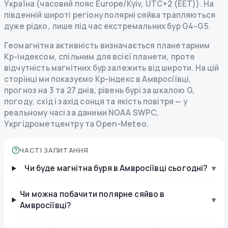
Україна (часовий пояс Europe/Kyiv, UTC+2 (EET)). На
південній широті регіону полярні сяйва трапляються
дуже рідко, лише під час екстремальних бур G4–G5.
Геомагнітна активність визначається планетарним
Kp-індексом, спільним для всієї планети, проте
відчутність магнітних бур залежить від широти. На цій
сторінці ми показуємо Kp-індекс в Амвросіївці,
прогноз на 3 та 27 днів, рівень бурі за шкалою G,
погоду, схід і захід сонця та якість повітря — у
реальному часі за даними NOAA SWPC,
Укргідрометцентру та Open-Meteo.
ЧАСТІ ЗАПИТАННЯ
Чи буде магнітна буря в Амвросіївці сьогодні?
▾
Чи можна побачити полярне сяйво в
▾
Амвросіївці?