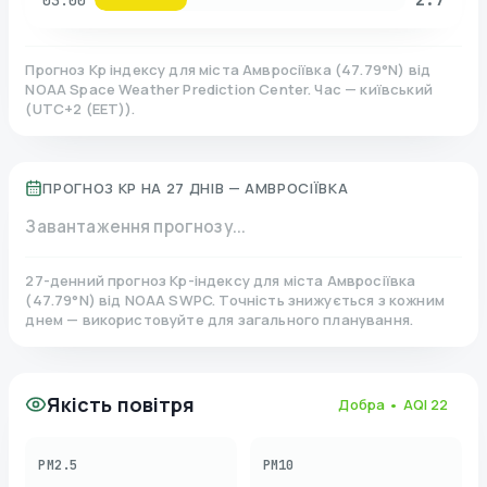
03:00
Прогноз Kp індексу для міста
Амвросіївка
(
47.79
°N)
від
NOAA Space Weather Prediction Center. Час — київський
(
UTC+2 (EET)
).
ПРОГНОЗ KP НА 27 ДНІВ —
АМВРОСІЇВКА
Завантаження прогнозу...
27-денний прогноз Kp-індексу для міста
Амвросіївка
(
47.79
°N)
від NOAA SWPC. Точність знижується з кожним
днем — використовуйте для загального планування.
Якість повітря
Добра
• AQI
22
PM2.5
PM10