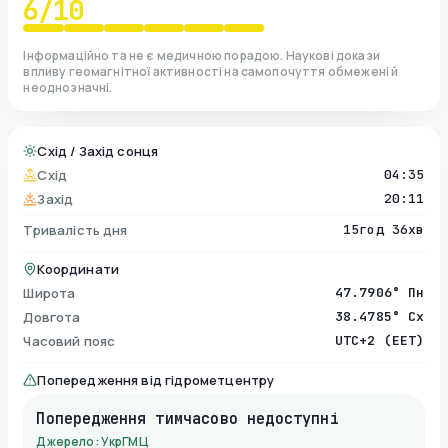
6
/10
Інформаційно та не є медичною порадою. Наукові докази
впливу геомагнітної активності на самопочуття обмежені й
неоднозначні.
Схід / Захід сонця
Схід
04:35
Захід
20:11
Тривалість дня
15год 36хв
Координати
Широта
47.7906° Пн
Довгота
38.4785° Сх
Часовий пояс
UTC+2 (EET)
Попередження від гідрометцентру
Попередження тимчасово недоступні
Джерело: УкрГМЦ