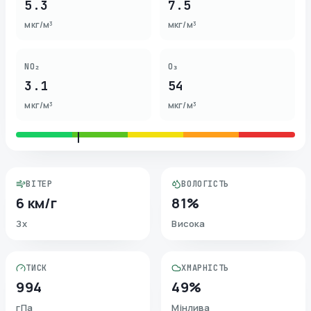
5.3
7.5
мкг/м³
мкг/м³
NO₂
O₃
3.1
54
мкг/м³
мкг/м³
ВІТЕР
ВОЛОГІСТЬ
6 км/г
81%
Зх
Висока
ТИСК
ХМАРНІСТЬ
994
49%
гПа
Мінлива