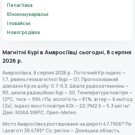
Пелагіївка
Юнокомунарівськ
Іловайськ
Новогродівка
Магнітні бурі в
Амвросіївці
сьогодні
,
8 серпня
2026 р.
Амвросіївка
,
8 серпня 2026 р.
.
Поточний Kp-індекс
—
1.7
,
рівень геомагнітної бурі
— G
1
.
Прогнозований
діапазон Kp за добу: 0.7–5.3.
Шкала радіозатемнень
—
R
0
,
шкала радіаційних бур
— S
0
.
Температура повітря —
12°C, тиск — 994 гПа, вологість — 81%, вітер — 6 км/год
(Зх).
Індекс якості повітря AQI — 22, PM2.5 — 5.3 мкг/м³.
Дані
: NOAA SWPC, Open-Meteo.
Місто Амвросіївка розташоване на широті 47.7906° Пн
і довготі 38.4785° Сх; регіон — Донецька область,