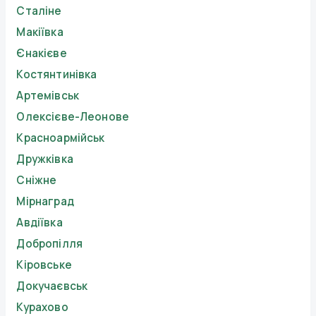
Сталіне
Макіївка
Єнакієве
Костянтинівка
Артемівськ
Олексієве-Леонове
Красноармійськ
Дружківка
Сніжне
Мірнаград
Авдіївка
Добропілля
Кіровське
Докучаєвськ
Курахово