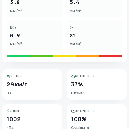
3.8
5.4
мкг/м³
мкг/м³
NO₂
O₃
0.9
81
мкг/м³
мкг/м³
ВІТЕР
ВОЛОГІСТЬ
29 км/г
33%
Зх
Низька
ТИСК
ХМАРНІСТЬ
1002
100%
гПа
Суцільна