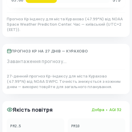
03:00
Прогноз Kp індексу для міста
Курахово
(
47.99
°N)
від NOAA
Space Weather Prediction Center. Час — київський
(
UTC+2
(EET)
).
ПРОГНОЗ KP НА 27 ДНІВ —
КУРАХОВО
Завантаження прогнозу...
27-денний прогноз Kp-індексу для міста
Курахово
(
47.99
°N)
від NOAA SWPC. Точність знижується з кожним
днем — використовуйте для загального планування.
Якість повітря
Добра
• AQI
32
PM2.5
PM10