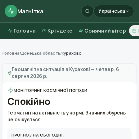
Магнітка
Українська
Головна
Kp індекс
Сонячний вітер
Головна
/
Донецька область
/
Курахово
Магнітні бурі в
Курахові
—
погода та якість повітря
Геомагнітна ситуація в
Курахові
—
четвер, 6
серпня 2026 р.
МОНІТОРИНГ КОСМІЧНОЇ ПОГОДИ
Спокійно
Геомагнітна активність у нормі. Значних збурень
не очікується.
ПРОГНОЗ НА СЬОГОДНІ: