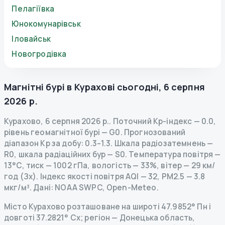
Пелагіївка
Юнокомунарівськ
Іловайськ
Новогродівка
Магнітні бурі в
Курахові
сьогодні
,
6 серпня
2026 р.
Курахово
,
6 серпня 2026 р.
.
Поточний Kp-індекс
—
0.0
,
рівень геомагнітної бурі
— G
0
.
Прогнозований
діапазон Kp за добу: 0.3–1.3.
Шкала радіозатемнень
—
R
0
,
шкала радіаційних бур
— S
0
.
Температура повітря —
13°C, тиск — 1002 гПа, вологість — 33%, вітер — 29 км/
год (Зх).
Індекс якості повітря AQI — 32, PM2.5 — 3.8
мкг/м³.
Дані
: NOAA SWPC, Open-Meteo.
Місто Курахово розташоване на широті 47.9852° Пн і
довготі 37.2821° Сх; регіон — Донецька область,