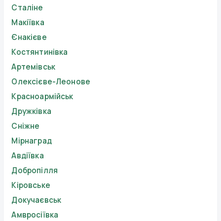
Сталіне
Макіївка
Єнакієве
Костянтинівка
Артемівськ
Олексієве-Леонове
Красноармійськ
Дружківка
Сніжне
Мірнаград
Авдіївка
Добропілля
Кіровське
Докучаєвськ
Амвросіївка