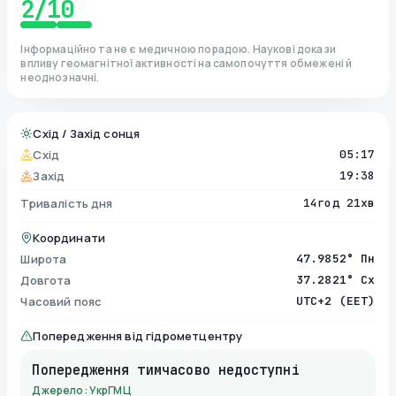
2
/10
Інформаційно та не є медичною порадою. Наукові докази
впливу геомагнітної активності на самопочуття обмежені й
неоднозначні.
Схід / Захід сонця
Схід
05:17
Захід
19:38
Тривалість дня
14год 21хв
Координати
Широта
47.9852° Пн
Довгота
37.2821° Сх
Часовий пояс
UTC+2 (EET)
Попередження від гідрометцентру
Попередження тимчасово недоступні
Джерело: УкрГМЦ