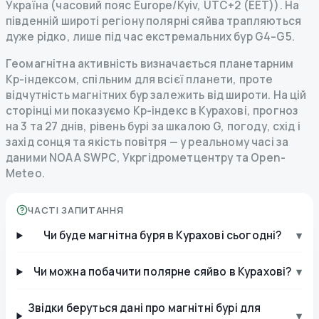
Україна (часовий пояс Europe/Kyiv, UTC+2 (EET)). На
південній широті регіону полярні сяйва трапляються
дуже рідко, лише під час екстремальних бур G4–G5.
Геомагнітна активність визначається планетарним
Kp-індексом, спільним для всієї планети, проте
відчутність магнітних бур залежить від широти. На цій
сторінці ми показуємо Kp-індекс в Курахові, прогноз
на 3 та 27 днів, рівень бурі за шкалою G, погоду, схід і
захід сонця та якість повітря — у реальному часі за
даними NOAA SWPC, Укргідрометцентру та Open-
Meteo.
ЧАСТІ ЗАПИТАННЯ
Чи буде магнітна буря в Курахові сьогодні?
▾
Чи можна побачити полярне сяйво в Курахові?
▾
Звідки беруться дані про магнітні бурі для
▾