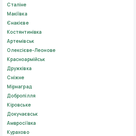
Сталіне
Макіївка
Єнакієве
Костянтинівка
Артемівськ
Олексієве-Леонове
Красноармійськ
Дружківка
Сніжне
Мірнаград
Добропілля
Кіровське
Докучаєвськ
Амвросіївка
Курахово