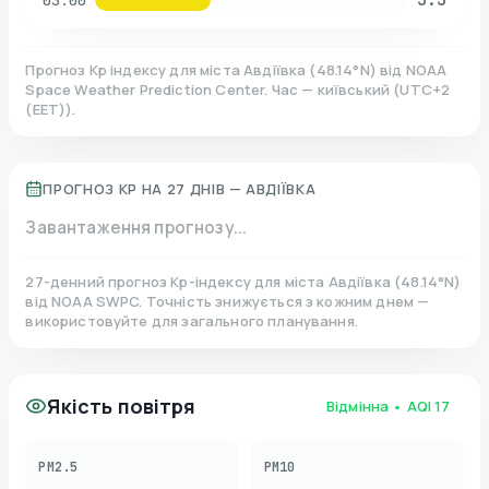
03:00
Прогноз Kp індексу для міста
Авдіївка
(
48.14
°N)
від NOAA
Space Weather Prediction Center. Час — київський
(
UTC+2
(EET)
).
ПРОГНОЗ KP НА 27 ДНІВ —
АВДІЇВКА
Завантаження прогнозу...
27-денний прогноз Kp-індексу для міста
Авдіївка
(
48.14
°N)
від NOAA SWPC. Точність знижується з кожним днем —
використовуйте для загального планування.
Якість повітря
Відмінна
• AQI
17
PM2.5
PM10