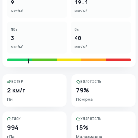
9
19.1
мкг/м³
мкг/м³
NO₂
O₃
3
40
мкг/м³
мкг/м³
ВІТЕР
ВОЛОГІСТЬ
2 км/г
79%
Пн
Помірна
ТИСК
ХМАРНІСТЬ
994
15%
гПа
Малохмарно