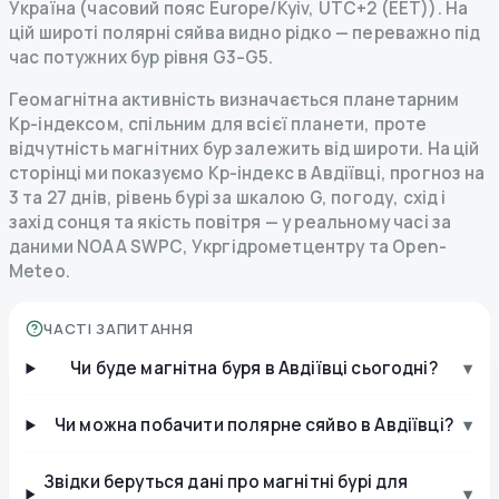
Україна (часовий пояс Europe/Kyiv, UTC+2 (EET)). На
цій широті полярні сяйва видно рідко — переважно під
час потужних бур рівня G3–G5.
Геомагнітна активність визначається планетарним
Kp-індексом, спільним для всієї планети, проте
відчутність магнітних бур залежить від широти. На цій
сторінці ми показуємо Kp-індекс в Авдіївці, прогноз на
3 та 27 днів, рівень бурі за шкалою G, погоду, схід і
захід сонця та якість повітря — у реальному часі за
даними NOAA SWPC, Укргідрометцентру та Open-
Meteo.
ЧАСТІ ЗАПИТАННЯ
Чи буде магнітна буря в Авдіївці сьогодні?
▾
Чи можна побачити полярне сяйво в Авдіївці?
▾
Звідки беруться дані про магнітні бурі для
▾