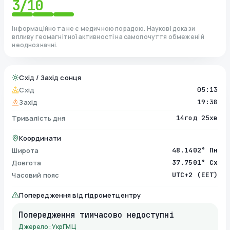
3
/10
Інформаційно та не є медичною порадою. Наукові докази
впливу геомагнітної активності на самопочуття обмежені й
неоднозначні.
Схід / Захід сонця
Схід
05:13
Захід
19:38
Тривалість дня
14год 25хв
Координати
Широта
48.1402° Пн
Довгота
37.7501° Сх
Часовий пояс
UTC+2 (EET)
Попередження від гідрометцентру
Попередження тимчасово недоступні
Джерело: УкрГМЦ