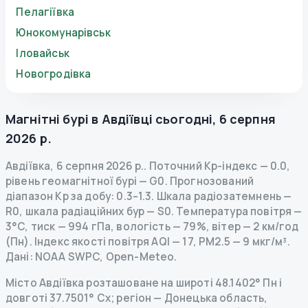
Пелагіївка
Юнокомунарівськ
Іловайськ
Новогродівка
Магнітні бурі в
Авдіївці
сьогодні
,
6 серпня
2026 р.
Авдіївка
,
6 серпня 2026 р.
.
Поточний Kp-індекс
—
0.0
,
рівень геомагнітної бурі
— G
0
.
Прогнозований
діапазон Kp за добу: 0.3–1.3.
Шкала радіозатемнень
—
R
0
,
шкала радіаційних бур
— S
0
.
Температура повітря —
3°C, тиск — 994 гПа, вологість — 79%, вітер — 2 км/год
(Пн).
Індекс якості повітря AQI — 17, PM2.5 — 9 мкг/м³.
Дані
: NOAA SWPC, Open-Meteo.
Місто Авдіївка розташоване на широті 48.1402° Пн і
довготі 37.7501° Сх; регіон — Донецька область,