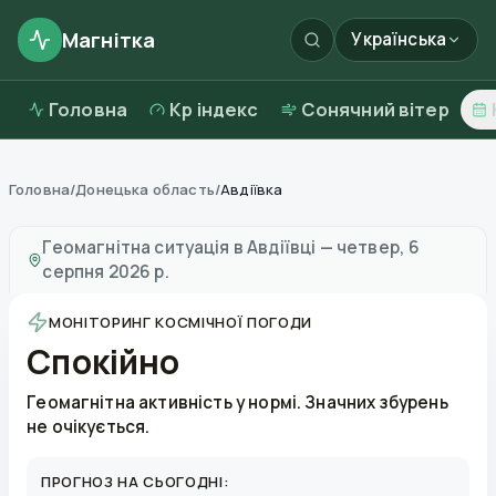
Магнітка
Українська
Головна
Kp індекс
Сонячний вітер
Головна
/
Донецька область
/
Авдіївка
Магнітні бурі в
Авдіївці
—
погода та якість повітря
Геомагнітна ситуація в
Авдіївці
—
четвер, 6
серпня 2026 р.
МОНІТОРИНГ КОСМІЧНОЇ ПОГОДИ
Спокійно
Геомагнітна активність у нормі. Значних збурень
не очікується.
ПРОГНОЗ НА СЬОГОДНІ: