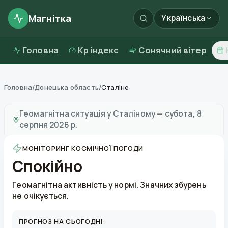
Магнітка
Українська
Головна
Kp індекс
Сонячний вітер
Головна
/
Донецька область
/
Сталіне
Магнітні бурі в
Сталіному
—
погода та якість повітря
Геомагнітна ситуація у
Сталіному
—
субота, 8
серпня 2026 р.
МОНІТОРИНГ КОСМІЧНОЇ ПОГОДИ
Спокійно
Геомагнітна активність у нормі. Значних збурень
не очікується.
ПРОГНОЗ НА СЬОГОДНІ: