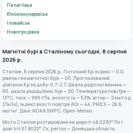
Пелагіївка
Юнокомунарівськ
Іловайськ
Новогродівка
Магнітні бурі в
Сталіному
сьогодні
,
8 серпня
2026 р.
Сталіне
,
8 серпня 2026 р.
.
Поточний Kp-індекс
—
0.0
,
рівень геомагнітної бурі
— G
0
.
Прогнозований
діапазон Kp за добу: 0.7–2.7.
Шкала радіозатемнень
—
R
0
,
шкала радіаційних бур
— S
0
.
Температура повітря —
13°C, тиск — 989 гПа, вологість — 53%, вітер — 2 км/год
(ПнЗх).
Індекс якості повітря AQI — 44, PM2.5 — 26.6
мкг/м³.
Дані
: NOAA SWPC, Open-Meteo.
Місто Сталіне розташоване на широті 48.0230° Пн і
довготі 37.8022° Сх; регіон — Донецька область,