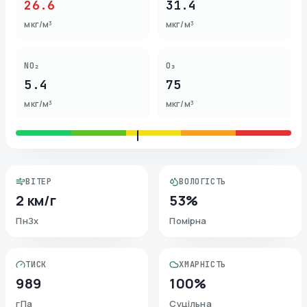
26.6
31.4
мкг/м³
мкг/м³
NO₂
O₃
5.4
75
мкг/м³
мкг/м³
ВІТЕР
ВОЛОГІСТЬ
2 км/г
53%
ПнЗх
Помірна
ТИСК
ХМАРНІСТЬ
989
100%
гПа
Суцільна