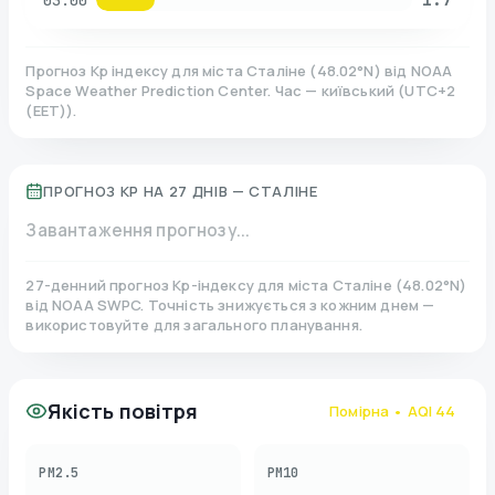
03:00
Прогноз Kp індексу для міста
Сталіне
(
48.02
°N)
від NOAA
Space Weather Prediction Center. Час — київський
(
UTC+2
(EET)
).
ПРОГНОЗ KP НА 27 ДНІВ —
СТАЛІНЕ
Завантаження прогнозу...
27-денний прогноз Kp-індексу для міста
Сталіне
(
48.02
°N)
від NOAA SWPC. Точність знижується з кожним днем —
використовуйте для загального планування.
Якість повітря
Помірна
• AQI
44
PM2.5
PM10