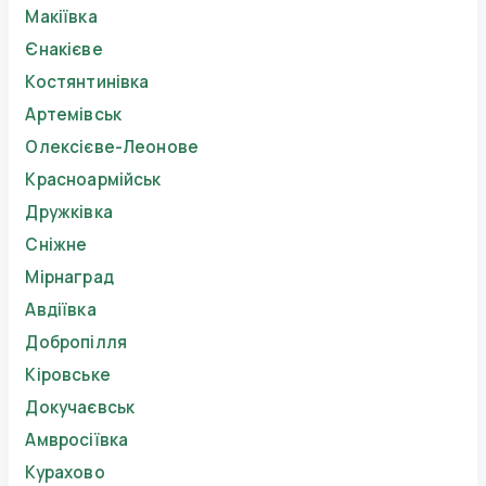
Макіївка
Єнакієве
Костянтинівка
Артемівськ
Олексієве-Леонове
Красноармійськ
Дружківка
Сніжне
Мірнаград
Авдіївка
Добропілля
Кіровське
Докучаєвськ
Амвросіївка
Курахово