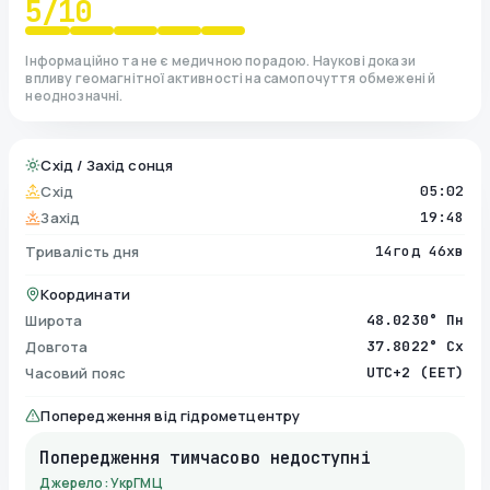
5
/10
Інформаційно та не є медичною порадою. Наукові докази
впливу геомагнітної активності на самопочуття обмежені й
неоднозначні.
Схід / Захід сонця
Схід
05:02
Захід
19:48
Тривалість дня
14год 46хв
Координати
Широта
48.0230° Пн
Довгота
37.8022° Сх
Часовий пояс
UTC+2 (EET)
Попередження від гідрометцентру
Попередження тимчасово недоступні
Джерело: УкрГМЦ