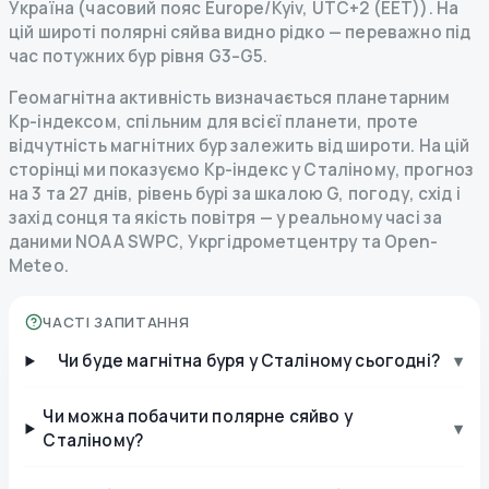
Україна (часовий пояс Europe/Kyiv, UTC+2 (EET)). На
цій широті полярні сяйва видно рідко — переважно під
час потужних бур рівня G3–G5.
Геомагнітна активність визначається планетарним
Kp-індексом, спільним для всієї планети, проте
відчутність магнітних бур залежить від широти. На цій
сторінці ми показуємо Kp-індекс у Сталіному, прогноз
на 3 та 27 днів, рівень бурі за шкалою G, погоду, схід і
захід сонця та якість повітря — у реальному часі за
даними NOAA SWPC, Укргідрометцентру та Open-
Meteo.
ЧАСТІ ЗАПИТАННЯ
Чи буде магнітна буря у Сталіному сьогодні?
▾
Чи можна побачити полярне сяйво у
▾
Сталіному?