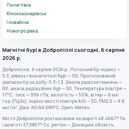
Пелагіївка
Юнокомунарівськ
Іловайськ
Новогродівка
Магнітні бурі в
Добропіллі
сьогодні
,
6 серпня
2026 р.
Добропілля
,
6 серпня 2026 р.
.
Поточний Kp-індекс
—
0.3
,
рівень геомагнітної бурі
— G
0
.
Прогнозований
діапазон Kp за добу: 0.3–1.3.
Шкала радіозатемнень
—
R
0
,
шкала радіаційних бур
— S
0
.
Температура повітря —
17°C, тиск — 996 гПа, вологість — 55%, вітер — 6 км/
год (ПдЗх).
Індекс якості повітря AQI — 30, PM2.5 — 9.8
мкг/м³.
Дані
: NOAA SWPC, Open-Meteo.
Місто Добропілля розташоване на широті 48.4667° Пн
і довготі 37.0857° Сх; регіон — Донецька область,