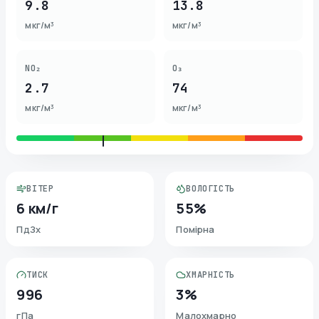
9.8
13.8
мкг/м³
мкг/м³
NO₂
O₃
2.7
74
мкг/м³
мкг/м³
ВІТЕР
ВОЛОГІСТЬ
6 км/г
55%
ПдЗх
Помірна
ТИСК
ХМАРНІСТЬ
996
3%
гПа
Малохмарно