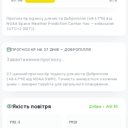
03:00
Прогноз Kp індексу для міста
Добропілля
(
48.47
°N)
від
NOAA Space Weather Prediction Center. Час — київський
(
UTC+2 (EET)
).
ПРОГНОЗ KP НА 27 ДНІВ —
ДОБРОПІЛЛЯ
Завантаження прогнозу...
27-денний прогноз Kp-індексу для міста
Добропілля
(
48.47
°N)
від NOAA SWPC. Точність знижується з кожним
днем — використовуйте для загального планування.
Якість повітря
Добра
• AQI
30
PM2.5
PM10