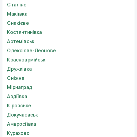
Сталіне
Макіївка
Єнакієве
Костянтинівка
Артемівськ
Олексієве-Леонове
Красноармійськ
Дружківка
Сніжне
Мірнаград
Авдіївка
Кіровське
Докучаєвськ
Амвросіївка
Курахово