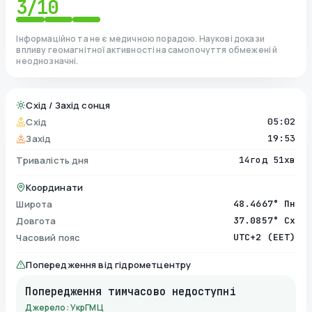
3
/10
Інформаційно та не є медичною порадою. Наукові докази
впливу геомагнітної активності на самопочуття обмежені й
неоднозначні.
Схід / Захід сонця
Схід
05:02
Захід
19:53
Тривалість дня
14год 51хв
Координати
Широта
48.4667° Пн
Довгота
37.0857° Сх
Часовий пояс
UTC+2 (EET)
Попередження від гідрометцентру
Попередження тимчасово недоступні
Джерело: УкрГМЦ