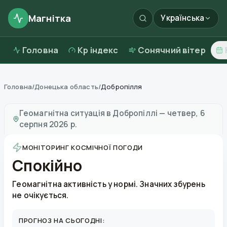
Магнітка
Українська
Головна
Kp індекс
Сонячний вітер
Головна
/
Донецька область
/
Добропілля
Магнітні бурі в
Добропіллі
—
погода та якість повітр
Геомагнітна ситуація в
Добропіллі
—
четвер, 6
серпня 2026 р.
МОНІТОРИНГ КОСМІЧНОЇ ПОГОДИ
Спокійно
Геомагнітна активність у нормі. Значних збурень
не очікується.
ПРОГНОЗ НА СЬОГОДНІ: