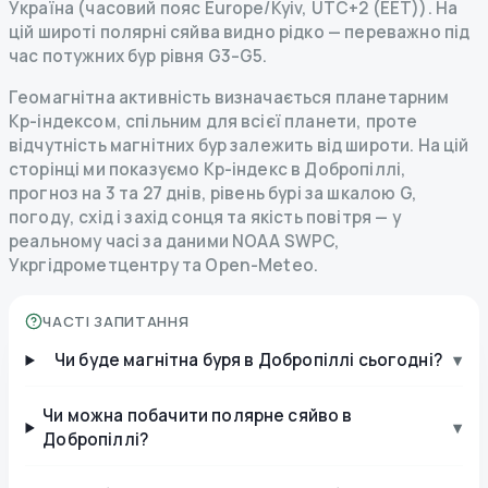
Україна (часовий пояс Europe/Kyiv, UTC+2 (EET)). На
цій широті полярні сяйва видно рідко — переважно під
час потужних бур рівня G3–G5.
Геомагнітна активність визначається планетарним
Kp-індексом, спільним для всієї планети, проте
відчутність магнітних бур залежить від широти. На цій
сторінці ми показуємо Kp-індекс в Добропіллі,
прогноз на 3 та 27 днів, рівень бурі за шкалою G,
погоду, схід і захід сонця та якість повітря — у
реальному часі за даними NOAA SWPC,
Укргідрометцентру та Open-Meteo.
ЧАСТІ ЗАПИТАННЯ
Чи буде магнітна буря в Добропіллі сьогодні?
▾
Чи можна побачити полярне сяйво в
▾
Добропіллі?