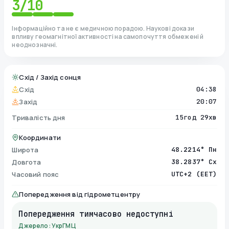
3
/10
Інформаційно та не є медичною порадою. Наукові докази
впливу геомагнітної активності на самопочуття обмежені й
неоднозначні.
Схід / Захід сонця
Схід
04:38
Захід
20:07
Тривалість дня
15год 29хв
Координати
Широта
48.2214° Пн
Довгота
38.2837° Сх
Часовий пояс
UTC+2 (EET)
Попередження від гідрометцентру
Попередження тимчасово недоступні
Джерело: УкрГМЦ