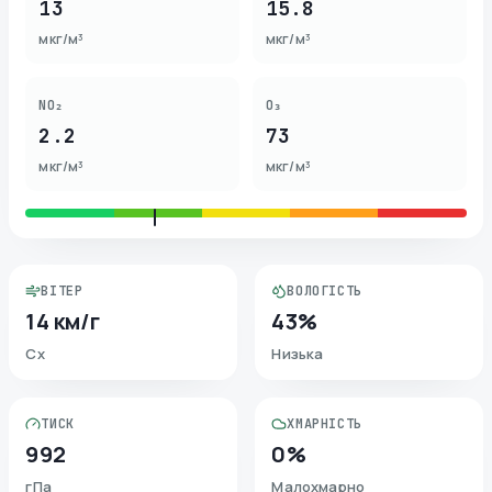
13
15.8
мкг/м³
мкг/м³
NO₂
O₃
2.2
73
мкг/м³
мкг/м³
ВІТЕР
ВОЛОГІСТЬ
14 км/г
43%
Сх
Низька
ТИСК
ХМАРНІСТЬ
992
0%
гПа
Малохмарно