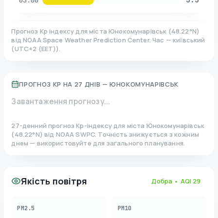
03:00
Прогноз Kp індексу для міста
Юнокомунарівськ
(
48.22
°N)
від NOAA Space Weather Prediction Center. Час — київський
(
UTC+2 (EET)
).
ПРОГНОЗ KP НА 27 ДНІВ —
ЮНОКОМУНАРІВСЬК
Завантаження прогнозу...
27-денний прогноз Kp-індексу для міста
Юнокомунарівськ
(
48.22
°N)
від NOAA SWPC. Точність знижується з кожним
днем — використовуйте для загального планування.
Якість повітря
Добра
• AQI
29
PM2.5
PM10