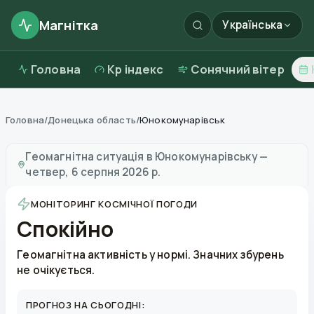
Магнітка
Українська
Головна
Kp індекс
Сонячний вітер
Головна
/
Донецька область
/
Юнокомунарівськ
Магнітні бурі в
Юнокомунарівську
—
погода та якіст
Геомагнітна ситуація в
Юнокомунарівську
—
четвер, 6 серпня 2026 р.
МОНІТОРИНГ КОСМІЧНОЇ ПОГОДИ
Спокійно
Геомагнітна активність у нормі. Значних збурень
не очікується.
ПРОГНОЗ НА СЬОГОДНІ: