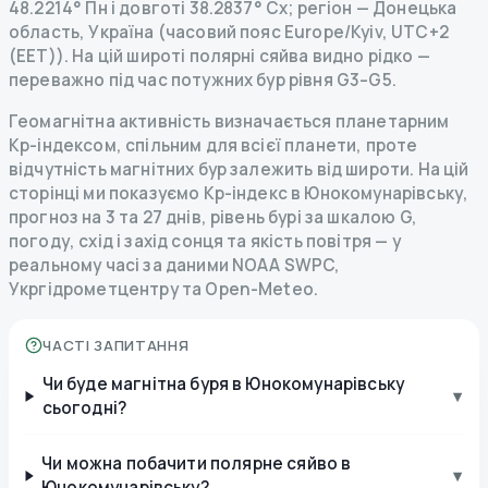
48.2214° Пн і довготі 38.2837° Сх; регіон — Донецька
область, Україна (часовий пояс Europe/Kyiv, UTC+2
(EET)). На цій широті полярні сяйва видно рідко —
переважно під час потужних бур рівня G3–G5.
Геомагнітна активність визначається планетарним
Kp-індексом, спільним для всієї планети, проте
відчутність магнітних бур залежить від широти. На цій
сторінці ми показуємо Kp-індекс в Юнокомунарівську,
прогноз на 3 та 27 днів, рівень бурі за шкалою G,
погоду, схід і захід сонця та якість повітря — у
реальному часі за даними NOAA SWPC,
Укргідрометцентру та Open-Meteo.
ЧАСТІ ЗАПИТАННЯ
Чи буде магнітна буря в Юнокомунарівську
▾
сьогодні?
Чи можна побачити полярне сяйво в
▾
Юнокомунарівську?