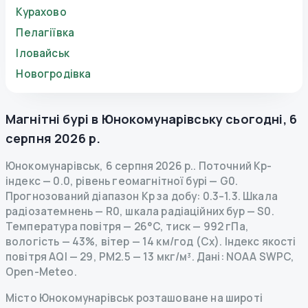
Курахово
Пелагіївка
Іловайськ
Новогродівка
Магнітні бурі в
Юнокомунарівську
сьогодні
,
6
серпня 2026 р.
Юнокомунарівськ
,
6 серпня 2026 р.
.
Поточний Kp-
індекс
—
0.0
,
рівень геомагнітної бурі
— G
0
.
Прогнозований діапазон Kp за добу: 0.3–1.3.
Шкала
радіозатемнень
— R
0
,
шкала радіаційних бур
— S
0
.
Температура повітря — 26°C, тиск — 992 гПа,
вологість — 43%, вітер — 14 км/год (Сх).
Індекс якості
повітря AQI — 29, PM2.5 — 13 мкг/м³.
Дані
: NOAA SWPC,
Open-Meteo.
Місто Юнокомунарівськ розташоване на широті