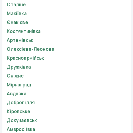
Сталіне
Макіївка
Єнакієве
Костянтинівка
Артемівськ
Олексієве-Леонове
Красноармійськ
Дружківка
Сніжне
Мірнаград
Авдіївка
Добропілля
Кіровське
Докучаєвськ
Амвросіївка