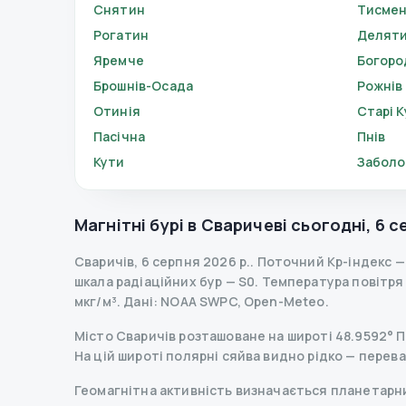
Снятин
Тисме
Рогатин
Делят
Яремче
Богоро
Брошнів-Осада
Рожнів
Отинія
Старі 
Пасічна
Пнів
Кути
Заболо
Магнітні бурі в
Сваричеві
сьогодні
,
6 с
Сваричів
,
6 серпня 2026 р.
.
Поточний Kp-індекс
шкала радіаційних бур
— S
0
.
Температура повітря —
мкг/м³.
Дані
: NOAA SWPC, Open-Meteo.
Місто Сваричів розташоване на широті 48.9592° Пн 
На цій широті полярні сяйва видно рідко — перев
Геомагнітна активність визначається планетарним