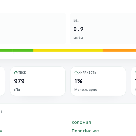
NO₂
0.9
мкг/м³
ТИСК
ХМАРНІСТЬ
979
1%
гПа
Малохмарно
І
Коломия
н
Перегінське