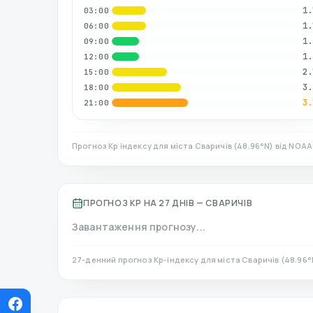
1.
03:00
1.
06:00
1.
09:00
1.
12:00
2.
15:00
3.
18:00
3.
21:00
Прогноз Kp індексу для міста
Сваричів
(
48.96
°N)
від NOAA 
ПРОГНОЗ KP НА 27 ДНІВ —
СВАРИЧІВ
Завантаження прогнозу...
27-денний прогноз Kp-індексу для міста
Сваричів
(
48.96
°