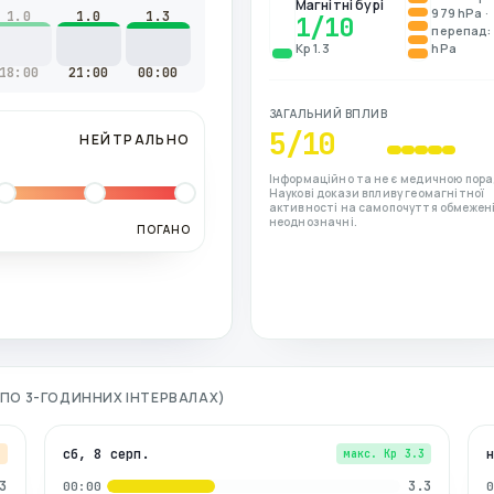
Магнітні бурі
979 hPa ·
1.0
1.0
1.3
1
/10
перепад: 
Kp 1.3
hPa
18:00
21:00
00:00
ЗАГАЛЬНИЙ ВПЛИВ
5
/10
НЕЙТРАЛЬНО
Інформаційно та не є медичною пора
Наукові докази впливу геомагнітної
активності на самопочуття обмежені
неоднозначні.
ПОГАНО
 (ПО 3-ГОДИННИХ ІНТЕРВАЛАХ)
сб, 8 серп.
7
макс. Kp
3.3
3
3.3
00:00