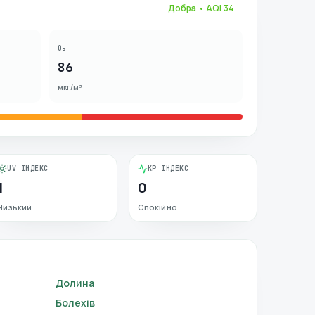
Добра
• AQI
34
O₃
86
мкг/м³
UV ІНДЕКС
KP ІНДЕКС
1
0
Низький
Спокійно
Долина
Болехів