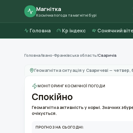
Магнітка
Космічна погода та магнітні бурі
Головна
Kp індекс
Сонячний віт
Головна
/
Івано-Франківська область
/
Сваричів
Магнітні бурі в
Сваричеві
—
погода та якість
Геомагнітна ситуація у
Сваричеві
—
четвер, 
МОНІТОРИНГ КОСМІЧНОЇ ПОГОДИ
Спокійно
Геомагнітна активність у нормі. Значних збур
очікується.
ПРОГНОЗ НА СЬОГОДНІ: