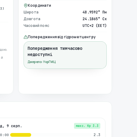
Координати
3.1
Широта
48.9592° Пн
Довгота
24.1865° Сх
Часовий пояс
UTC+2 (EET)
Попередження від гідрометцентру
Попередження тимчасово
дою.
недоступні
 й
Джерело: УкрГМЦ
нд, 9 серп.
макс. Kp
3.3
2.3
00:00