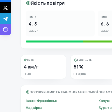
Якість повітря
PM2.5
PM10
4.3
6.6
мкг/м³
мкг/м³
ВІТЕР
ВОЛОГІСТЬ
4 км/г
51%
ПнЗх
Помірна
ПОПУЛЯРНІ МІСТА ІВАНО-ФРАНКІВСЬКОЇ ОБЛАСТ
Івано-Франківськ
Калуш
Надвірна
Буршти