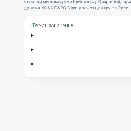
сторінці ми показуємо Kp-індекс у Сваричеві, прогн
даними NOAA SWPC, Укргідрометцентру та Open-
ЧАСТІ ЗАПИТАННЯ