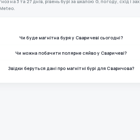
оз на 3 та 27 днів, рівень бурі за шкалою G, погоду, схід і за
Meteo.
Чи буде магнітна буря у Сваричеві сьогодні?
Чи можна побачити полярне сяйво у Сваричеві?
Звідки беруться дані про магнітні бурі для Сваричова?