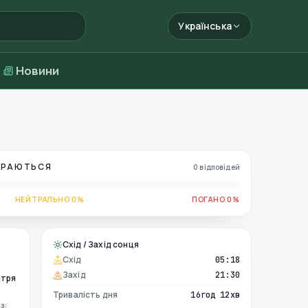
Українська
Новини
БИРАЮТЬСЯ
0 відповідей
НЕЙТРАЛЬНО 0%
ПОГАНО 0%
Схід / Захід сонця
Схід
05:18
Захід
21:30
ітря
Тривалість дня
16год 12хв
з: