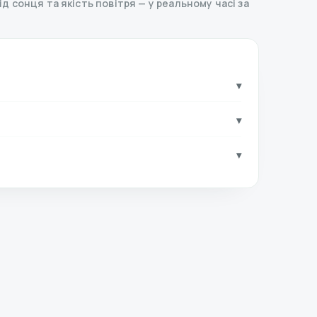
хід сонця та якість повітря — у реальному часі за
▾
▾
▾