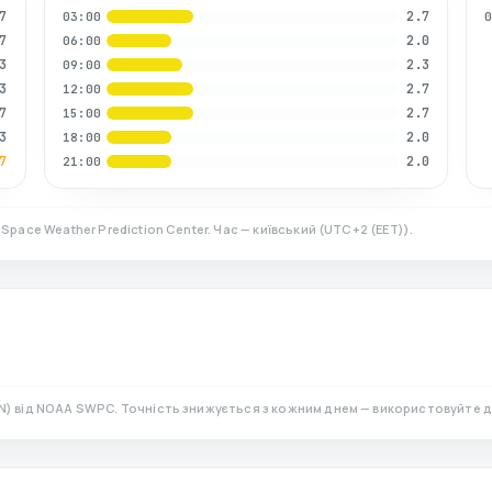
7
2.7
03:00
7
2.0
06:00
3
2.3
09:00
3
2.7
12:00
7
2.7
15:00
3
2.0
18:00
7
2.0
21:00
Space Weather Prediction Center. Час — київський
(
UTC+2 (EET)
).
N)
від NOAA SWPC. Точність знижується з кожним днем — використовуйте д