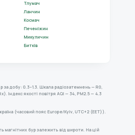
Тлумач
Ланчин
Космач
Печеніжин
Микуличин
Битків
за добу: 0.3–1.3.
Шкала радіозатемнень
— R
0
,
Зх).
Індекс якості повітря AQI — 34, PM2.5 — 4.3
країна (часовий пояс Europe/Kyiv, UTC+2 (EET)).
ь магнітних бур залежить від широти. На цій