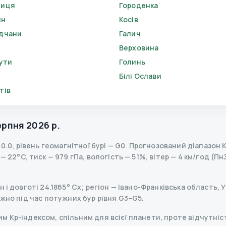
ниця
Городенка
ин
Косів
дчани
Галич
Верховина
Кути
Голинь
Білі Ослави
тів
ерпня 2026 р.
—
0.0
,
рівень геомагнітної бурі
— G
0
.
Прогнозований діапазон Kp 
 22°C, тиск — 979 гПа, вологість — 51%, вітер — 4 км/год (Пн
і довготі 24.1865° Сх; регіон — Івано-Франківська область, У
ажно під час потужних бур рівня G3–G5.
 Kp-індексом, спільним для всієї планети, проте відчутніст