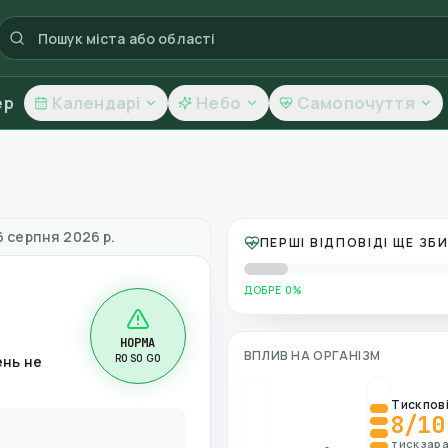
ер
Календарі
Небо
Самопочуття
 повітря
6 серпня 2026 р.
ПЕРШІ ВІДПОВІДІ ЩЕ З
ДОБРЕ 0%
НОРМА
ВПЛИВ НА ОРГАНІЗМ
R0 S0 G0
ень не
Тиск пов
8
/10
тиск зара