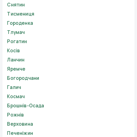
Снятин
Тисмениця
Городенка
Тлумач
Рогатин
Косів
Ланчин
Яремче
Богородчани
Галич
Космач
Брошнів-Осада
Рожнів
Верховина
Печеніжин