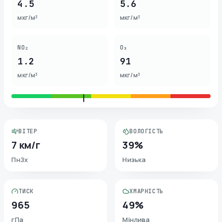
4.5
5.6
мкг/м³
мкг/м³
NO₂
O₃
1.2
91
мкг/м³
мкг/м³
ВІТЕР
ВОЛОГІСТЬ
7 км/г
39%
ПнЗх
Низька
ТИСК
ХМАРНІСТЬ
965
49%
гПа
Мінлива