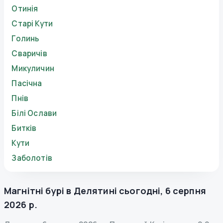
Отинія
Старі Кути
Голинь
Сваричів
Микуличин
Пасічна
Пнів
Білі Ослави
Битків
Кути
Заболотів
Магнітні бурі в
Делятині
сьогодні
,
6 серпня
2026 р.