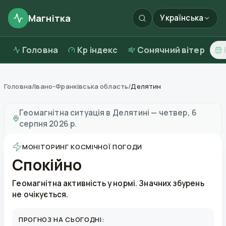
Магнітка
Українська
Головна
Kp індекс
Сонячний вітер
Головна
/
Івано-Франківська область
/
Делятин
Магнітні бурі в
Делятині
—
погода та якість повітря
Геомагнітна ситуація в
Делятині
—
четвер, 6
серпня 2026 р.
МОНІТОРИНГ КОСМІЧНОЇ ПОГОДИ
Спокійно
Геомагнітна активність у нормі. Значних збурень
не очікується.
ПРОГНОЗ НА СЬОГОДНІ: