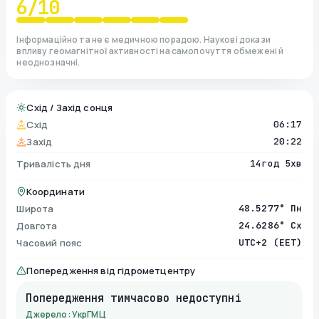
6
/10
Інформаційно та не є медичною порадою. Наукові докази
впливу геомагнітної активності на самопочуття обмежені й
неоднозначні.
Схід / Захід сонця
Схід
06:17
Захід
20:22
Тривалість дня
14год 5хв
Координати
Широта
48.5277° Пн
Довгота
24.6286° Сх
Часовий пояс
UTC+2 (EET)
Попередження від гідрометцентру
Попередження тимчасово недоступні
Джерело: УкрГМЦ