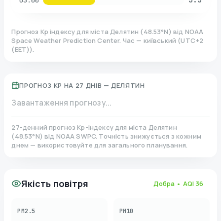
03:00
Прогноз Kp індексу для міста
Делятин
(
48.53
°N)
від NOAA
Space Weather Prediction Center. Час — київський
(
UTC+2
(EET)
).
ПРОГНОЗ KP НА 27 ДНІВ —
ДЕЛЯТИН
Завантаження прогнозу...
27-денний прогноз Kp-індексу для міста
Делятин
(
48.53
°N)
від NOAA SWPC. Точність знижується з кожним
днем — використовуйте для загального планування.
Якість повітря
Добра
• AQI
36
PM2.5
PM10