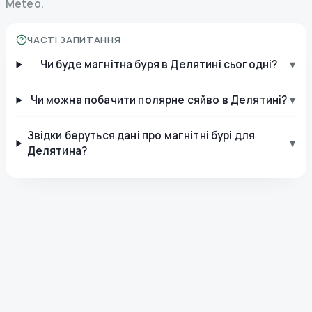
Meteo.
ЧАСТІ ЗАПИТАННЯ
Чи буде магнітна буря в Делятині сьогодні?
▾
Чи можна побачити полярне сяйво в Делятині?
▾
Звідки беруться дані про магнітні бурі для
▾
Делятина?