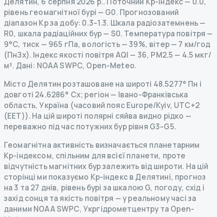
Делятин
,
6 серпня 2026 р.
.
Поточний Kp-індекс
—
0.0
,
рівень геомагнітної бурі
— G
0
.
Прогнозований
діапазон Kp за добу: 0.3–1.3.
Шкала радіозатемнень
—
R
0
,
шкала радіаційних бур
— S
0
.
Температура повітря —
9°C, тиск — 965 гПа, вологість — 39%, вітер — 7 км/год
(ПнЗх).
Індекс якості повітря AQI — 36, PM2.5 — 4.5 мкг/
м³.
Дані
: NOAA SWPC, Open-Meteo.
Місто Делятин розташоване на широті 48.5277° Пн і
довготі 24.6286° Сх; регіон — Івано-Франківська
область, Україна (часовий пояс Europe/Kyiv, UTC+2
(EET)). На цій широті полярні сяйва видно рідко —
переважно під час потужних бур рівня G3–G5.
Геомагнітна активність визначається планетарним
Kp-індексом, спільним для всієї планети, проте
відчутність магнітних бур залежить від широти. На цій
сторінці ми показуємо Kp-індекс в Делятині, прогноз
на 3 та 27 днів, рівень бурі за шкалою G, погоду, схід і
захід сонця та якість повітря — у реальному часі за
даними NOAA SWPC, Укргідрометцентру та Open-