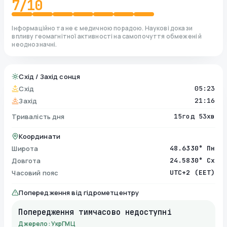
7
/10
Інформаційно та не є медичною порадою. Наукові докази
впливу геомагнітної активності на самопочуття обмежені й
неоднозначні.
Схід / Захід сонця
Схід
05:23
Захід
21:16
Тривалість дня
15год 53хв
Координати
Широта
48.6330° Пн
Довгота
24.5830° Сх
Часовий пояс
UTC+2 (EET)
Попередження від гідрометцентру
Попередження тимчасово недоступні
Джерело: УкрГМЦ