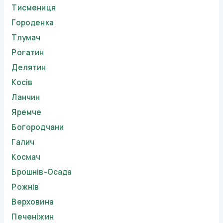
Тисмениця
Городенка
Тлумач
Рогатин
Делятин
Косів
Ланчин
Яремче
Богородчани
Галич
Космач
Брошнів-Осада
Рожнів
Верховина
Печеніжин