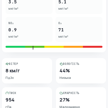
3.5
5.1
мкг/м³
мкг/м³
NO₂
O₃
0.9
71
мкг/м³
мкг/м³
ВІТЕР
ВОЛОГІСТЬ
8 км/г
44%
ПдЗх
Низька
ТИСК
ХМАРНІСТЬ
954
27%
гПа
Малохмарно