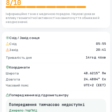
8
/10
Інформаційно та не є медичною порадою. Наукові докази
впливу геомагнітної активності на самопочуття обмежені й
неоднозначні.
Схід / Захід сонця
Схід
05:55
Захід
20:41
Тривалість дня
14год 46хв
Координати
Широта
48.6215° Пн
Довгота
24.4804° Сх
Часовий пояс
UTC+2 (EET)
Попередження від гідрометцентру
Попередження тимчасово недоступні
Джерело: УкрГМЦ