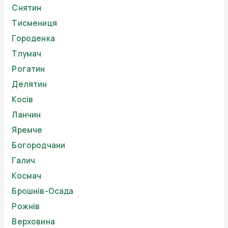
Снятин
Тисмениця
Городенка
Тлумач
Рогатин
Делятин
Косів
Ланчин
Яремче
Богородчани
Галич
Космач
Брошнів-Осада
Рожнів
Верховина