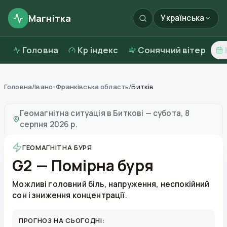
Магнітка
Українська
Головна
Kp індекс
Сонячний вітер
Головна
/
Івано-Франківська область
/
Битків
Магнітні бурі в
Биткові
—
погода та якість повітря
Геомагнітна ситуація в
Биткові
—
субота, 8
серпня 2026 р.
ГЕОМАГНІТНА БУРЯ
G2 — Помірна буря
Можливі головний біль, напруження, неспокійний
сон і зниження концентрації.
ПРОГНОЗ НА СЬОГОДНІ: