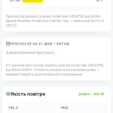
03:00
Прогноз Kp індексу для міста
Битків
(
48.62
°N)
від NOAA
Space Weather Prediction Center. Час — київський
(
UTC+2
(EET)
).
ПРОГНОЗ KP НА 27 ДНІВ —
БИТКІВ
Завантаження прогнозу...
27-денний прогноз Kp-індексу для міста
Битків
(
48.62
°N)
від NOAA SWPC. Точність знижується з кожним днем —
використовуйте для загального планування.
Якість повітря
Добра
• AQI
28
PM2.5
PM10