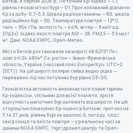
Битків
,
8 серпня 2026 р.
.
Поточний Kp-індекс
—
1.7
,
рівень геомагнітної бурі
— G
1
.
Прогнозований діапазон
Kp за добу: 0.7–5.3.
Шкала радіозатемнень
— R
0
,
шкала
радіаційних бур
— S
0
.
Температура повітря — 12°C,
тиск — 954 гПа, вологість — 44%, вітер — 8 км/год
(ПдЗх).
Індекс якості повітря AQI — 28, PM2.5 — 3.5 мкг/
м³.
Дані
: NOAA SWPC, Open-Meteo.
Місто Битків розташоване на широті 48.6215° Пн і
довготі 24.4804° Сх; регіон — Івано-Франківська
область, Україна (часовий пояс Europe/Kyiv, UTC+2
(EET)). На цій широті полярні сяйва видно рідко —
переважно під час потужних бур рівня G3–G5.
Геомагнітна активність визначається планетарним
Kp-індексом, спільним для всієї планети, проте
відчутність магнітних бур залежить від широти. На цій
сторінці ми показуємо Kp-індекс в Биткові, прогноз на
3 та 27 днів, рівень бурі за шкалою G, погоду, схід і
захід сонця та якість повітря — у реальному часі за
даними NOAA SWPC, Укргідрометцентру та Open-