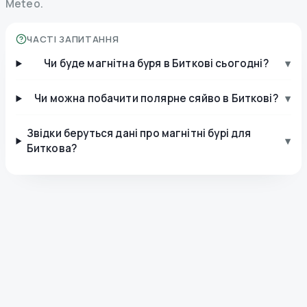
Meteo.
ЧАСТІ ЗАПИТАННЯ
Чи буде магнітна буря в Биткові сьогодні?
▾
Чи можна побачити полярне сяйво в Биткові?
▾
Звідки беруться дані про магнітні бурі для
▾
Биткова?