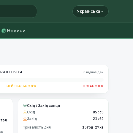
Українська
Новини
БИРАЮТЬСЯ
0 відповідей
НЕЙТРАЛЬНО 0%
ПОГАНО 0%
Схід / Захід сонця
Схід
05:35
Захід
21:02
ітря
Тривалість дня
15год 27хв
з: