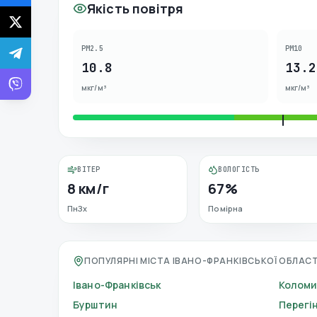
Якість повітря
PM2.5
PM10
10.8
13.2
мкг/м³
мкг/м³
ВІТЕР
ВОЛОГІСТЬ
8 км/г
67%
ПнЗх
Помірна
ПОПУЛЯРНІ МІСТА ІВАНО-ФРАНКІВСЬКОЇ ОБЛАСТ
Івано-Франківськ
Колом
Бурштин
Перегі