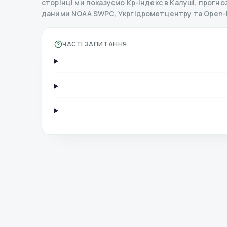
сторінці ми показуємо Kp-індекс в Калуші, прогноз 
даними NOAA SWPC, Укргідрометцентру та Open-
ЧАСТІ ЗАПИТАННЯ