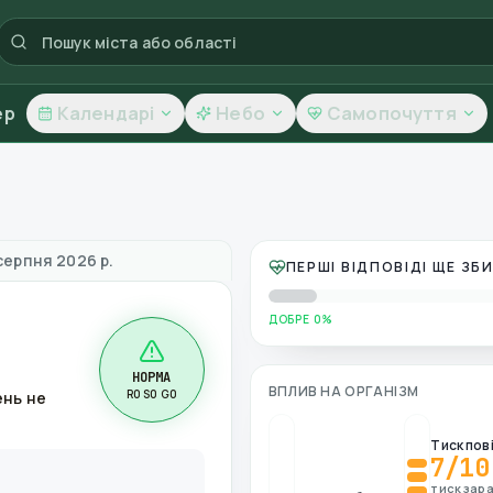
ер
Календарі
Небо
Самопочуття
вітря
серпня 2026 р.
ПЕРШІ ВІДПОВІДІ ЩЕ З
ДОБРЕ 0%
НОРМА
ВПЛИВ НА ОРГАНІЗМ
R0 S0 G0
ень не
Тиск пов
7
/10
тиск зара