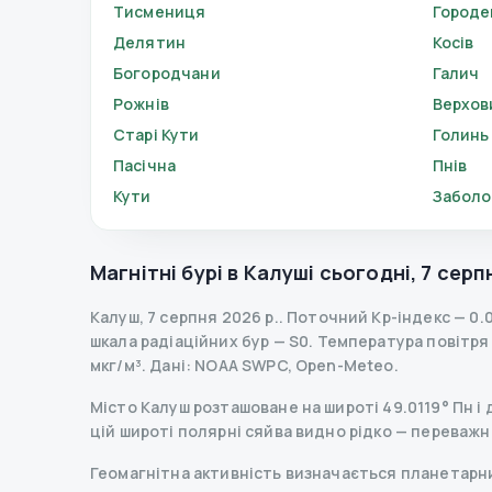
Тисмениця
Городе
Делятин
Косів
Богородчани
Галич
Рожнів
Верхов
Старі Кути
Голинь
Пасічна
Пнів
Кути
Заболо
Магнітні бурі в
Калуші
сьогодні
,
7 серп
Калуш
,
7 серпня 2026 р.
.
Поточний Kp-індекс
—
0.
шкала радіаційних бур
— S
0
.
Температура повітря —
мкг/м³.
Дані
: NOAA SWPC, Open-Meteo.
Місто Калуш розташоване на широті 49.0119° Пн і д
цій широті полярні сяйва видно рідко — переважн
Геомагнітна активність визначається планетарним