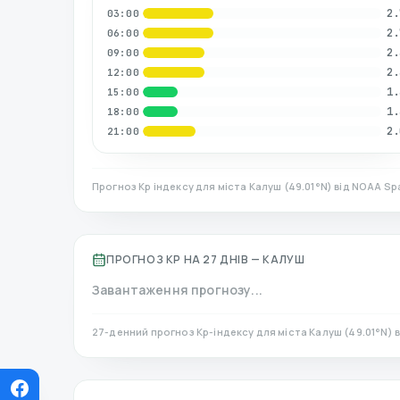
2.
03:00
2.
06:00
2.
09:00
2.
12:00
1.
15:00
1.
18:00
2.
21:00
Прогноз Kp індексу для міста
Калуш
(
49.01
°N)
від NOAA Spa
ПРОГНОЗ KP НА 27 ДНІВ —
КАЛУШ
Завантаження прогнозу...
27-денний прогноз Kp-індексу для міста
Калуш
(
49.01
°N)