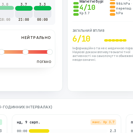
Магнітні бурі
984 hPa ·
3.0
3.7
3.3
4
/10
перепад: 
Kp 3.7
hPa
18:00
21:00
00:00
ЗАГАЛЬНИЙ ВПЛИВ
6
/10
НЕЙТРАЛЬНО
Інформаційно та не є медичною пора
Наукові докази впливу геомагнітної
активності на самопочуття обмежені
неоднозначні.
ПОГАНО
О 3-ГОДИННИХ ІНТЕРВАЛАХ)
нд, 9 серп.
3
макс. Kp
3.7
3
2.3
00:00