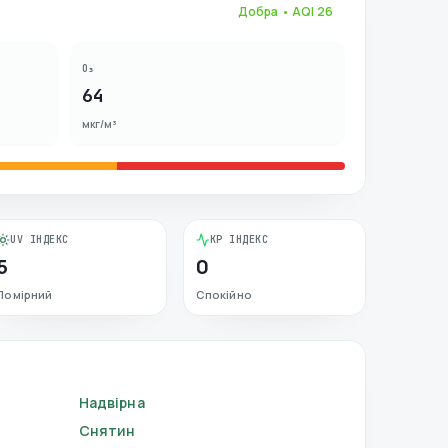
Добра
• AQI
26
O₃
64
мкг/м³
UV ІНДЕКС
KP ІНДЕКС
5
0
Помірний
Спокійно
Надвірна
Снятин