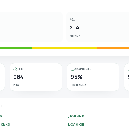
NO₂
2.4
мкг/м³
ТИСК
ХМАРНІСТЬ
984
95%
гПа
Суцільна
І
ия
Долина
нське
Болехів