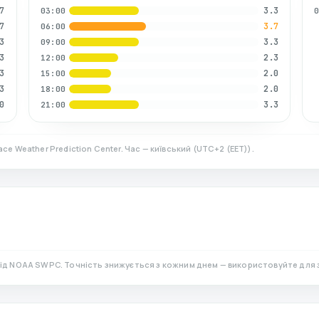
7
3.3
03:00
7
3.7
06:00
3
3.3
09:00
3
2.3
12:00
3
2.0
15:00
3
2.0
18:00
0
3.3
21:00
ce Weather Prediction Center. Час — київський
(
UTC+2 (EET)
).
від NOAA SWPC. Точність знижується з кожним днем — використовуйте для 