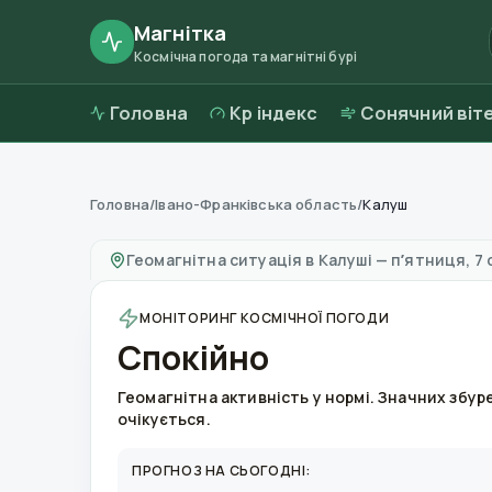
Магнітка
Космічна погода та магнітні бурі
Головна
Kp індекс
Сонячний віт
Головна
/
Івано-Франківська область
/
Калуш
Магнітні бурі в
Калуші
—
погода та якість по
Геомагнітна ситуація в
Калуші
—
пʼятниця, 7 
МОНІТОРИНГ КОСМІЧНОЇ ПОГОДИ
Спокійно
Геомагнітна активність у нормі. Значних збур
очікується.
ПРОГНОЗ НА СЬОГОДНІ: