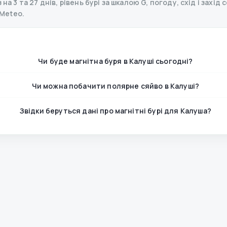
на 3 та 27 днів, рівень бурі за шкалою G, погоду, схід і захід
Meteo.
Чи буде магнітна буря в Калуші сьогодні?
Чи можна побачити полярне сяйво в Калуші?
Звідки беруться дані про магнітні бурі для Калуша?