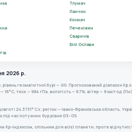
нка
Тлумач
Ланчин
Космач
ина
Печеніжин
Сваричів
Білі Ослави
тів
ня 2026 р.
0
,
рівень геомагнітної бурі
— G
0
.
Прогнозований діапазон Kp за
 16°C, тиск — 984 гПа, вологість — 67%, вітер — 8 км/год (Пн
овготі 24.3731° Сх; регіон — Івано-Франківська область, Укра
о під час потужних бур рівня G3–G5.
 Kp-індексом, спільним для всієї планети, проте відчутніст