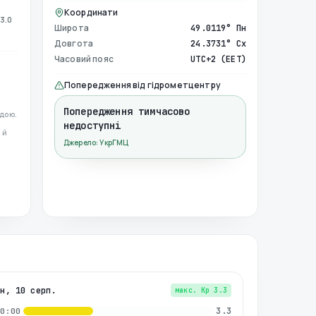
Координати
3.0
Широта
49.0119° Пн
Довгота
24.3731° Сх
Часовий пояс
UTC+2 (EET)
Попередження від гідрометцентру
Попередження тимчасово
дою.
недоступні
 й
Джерело: УкрГМЦ
пн, 10 серп.
макс. Kp
3.3
3.3
00:00