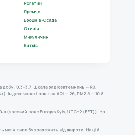
Рогатин
Яремче
Брошнів-Осада
Отинія
Микуличин
Битків
 добу: 0.3–3.7.
Шкала радіозатемнень
— R
0
,
Зх).
Індекс якості повітря AQI — 26, PM2.5 — 10.8
їна (часовий пояс Europe/Kyiv, UTC+2 (EET)). На
ь магнітних бур залежить від широти. На цій