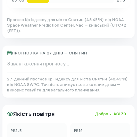
03:00
Прогноз Kp індексу для міста
Снятин
(
48.45
°N)
від NOAA
Space Weather Prediction Center. Час — київський
(
UTC+2
(EET)
).
ПРОГНОЗ KP НА 27 ДНІВ —
СНЯТИН
Завантаження прогнозу...
27-денний прогноз Kp-індексу для міста
Снятин
(
48.45
°N)
від NOAA SWPC. Точність знижується з кожним днем —
використовуйте для загального планування.
Якість повітря
Добра
• AQI
30
PM2.5
PM10