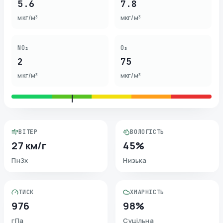
5.6
7.8
мкг/м³
мкг/м³
NO₂
O₃
2
75
мкг/м³
мкг/м³
ВІТЕР
ВОЛОГІСТЬ
27 км/г
45%
ПнЗх
Низька
ТИСК
ХМАРНІСТЬ
976
98%
гПа
Суцільна