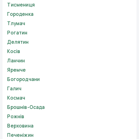
Тисмениця
Городенка
Тлумач
Рогатин
Делятин
Косів
Ланчин
Яремче
Богородчани
Галич
Космач
Брошнів-Осада
Рожнів
Верховина
Печеніжин