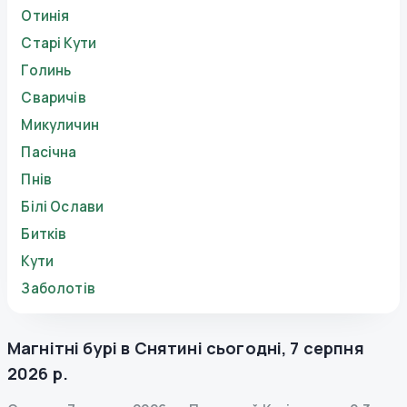
Отинія
Старі Кути
Голинь
Сваричів
Микуличин
Пасічна
Пнів
Білі Ослави
Битків
Кути
Заболотів
Магнітні бурі в
Снятині
сьогодні
,
7 серпня
2026 р.