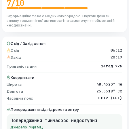
7
/10
Інформаційно та не є медичною порадою. Наукові докази
впливу геомагнітної активності на самопочуття обмежені й
неоднозначні.
Схід / Захід сонця
Схід
06:12
Захід
20:19
Тривалість дня
14год 7хв
Координати
Широта
48.4523° Пн
Довгота
25.5518° Сх
Часовий пояс
UTC+2 (EET)
Попередження від гідрометцентру
Попередження тимчасово недоступні
Джерело: УкрГМЦ