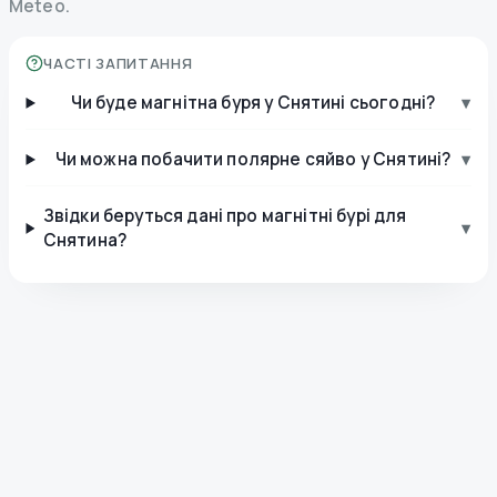
Meteo.
ЧАСТІ ЗАПИТАННЯ
Чи буде магнітна буря у Снятині сьогодні?
▾
Чи можна побачити полярне сяйво у Снятині?
▾
Звідки беруться дані про магнітні бурі для
▾
Снятина?