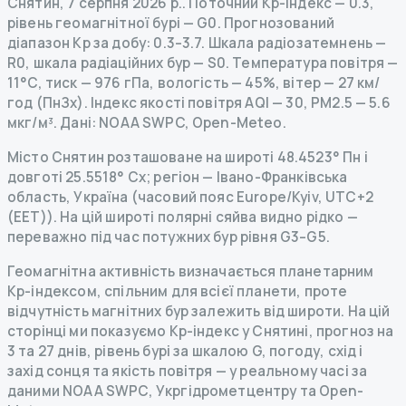
Снятин
,
7 серпня 2026 р.
.
Поточний Kp-індекс
—
0.3
,
рівень геомагнітної бурі
— G
0
.
Прогнозований
діапазон Kp за добу: 0.3–3.7.
Шкала радіозатемнень
—
R
0
,
шкала радіаційних бур
— S
0
.
Температура повітря —
11°C, тиск — 976 гПа, вологість — 45%, вітер — 27 км/
год (ПнЗх).
Індекс якості повітря AQI — 30, PM2.5 — 5.6
мкг/м³.
Дані
: NOAA SWPC, Open-Meteo.
Місто Снятин розташоване на широті 48.4523° Пн і
довготі 25.5518° Сх; регіон — Івано-Франківська
область, Україна (часовий пояс Europe/Kyiv, UTC+2
(EET)). На цій широті полярні сяйва видно рідко —
переважно під час потужних бур рівня G3–G5.
Геомагнітна активність визначається планетарним
Kp-індексом, спільним для всієї планети, проте
відчутність магнітних бур залежить від широти. На цій
сторінці ми показуємо Kp-індекс у Снятині, прогноз на
3 та 27 днів, рівень бурі за шкалою G, погоду, схід і
захід сонця та якість повітря — у реальному часі за
даними NOAA SWPC, Укргідрометцентру та Open-