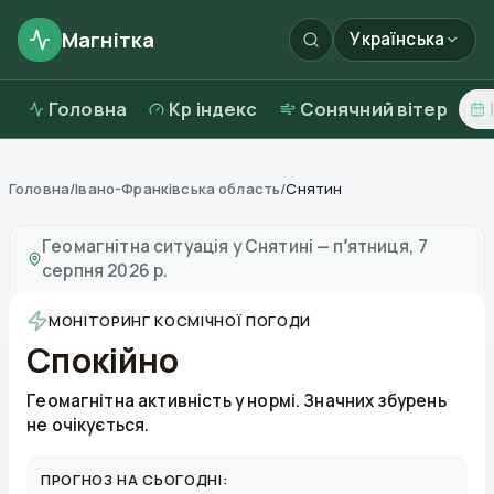
Магнітка
Українська
Головна
Kp індекс
Сонячний вітер
Головна
/
Івано-Франківська область
/
Снятин
Магнітні бурі в
Снятині
—
погода та якість повітря
Геомагнітна ситуація у
Снятині
—
пʼятниця, 7
серпня 2026 р.
МОНІТОРИНГ КОСМІЧНОЇ ПОГОДИ
Спокійно
Геомагнітна активність у нормі. Значних збурень
не очікується.
ПРОГНОЗ НА СЬОГОДНІ: