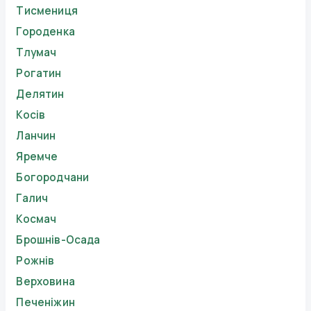
Тисмениця
Городенка
Тлумач
Рогатин
Делятин
Косів
Ланчин
Яремче
Богородчани
Галич
Космач
Брошнів-Осада
Рожнів
Верховина
Печеніжин