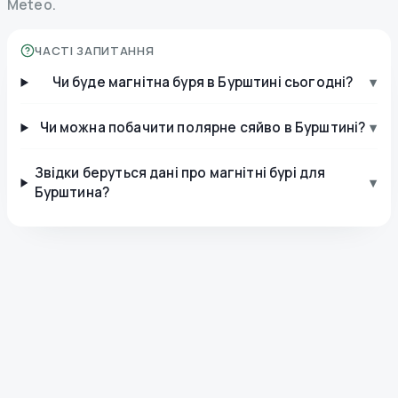
Meteo.
ЧАСТІ ЗАПИТАННЯ
Чи буде магнітна буря в Бурштині сьогодні?
▾
Чи можна побачити полярне сяйво в Бурштині?
▾
Звідки беруться дані про магнітні бурі для
▾
Бурштина?