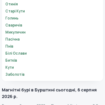
Отинія
Старі Кути
Голинь
Сваричів
Микуличин
Пасічна
Пнів
Білі Ослави
Битків
Кути
Заболотів
Магнітні бурі в
Бурштині
сьогодні
,
6 серпня
2026 р.