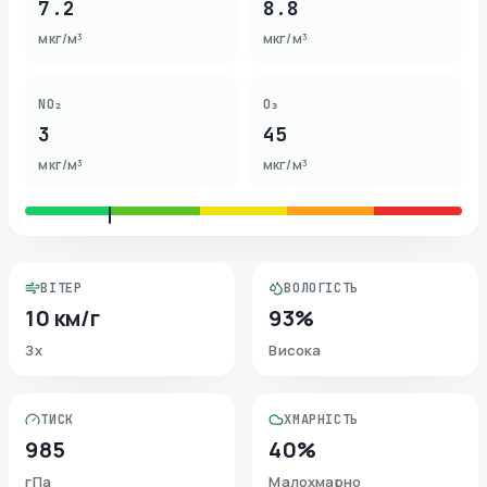
7.2
8.8
мкг/м³
мкг/м³
NO₂
O₃
3
45
мкг/м³
мкг/м³
ВІТЕР
ВОЛОГІСТЬ
10 км/г
93%
Зх
Висока
ТИСК
ХМАРНІСТЬ
985
40%
гПа
Малохмарно