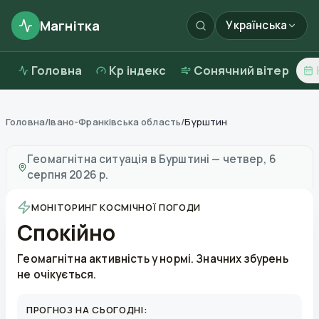
Магнітка
Українська
Головна
Kp індекс
Сонячний вітер
Головна
/
Івано-Франківська область
/
Бурштин
Магнітні бурі в
Бурштині
—
погода та якість повітря
Геомагнітна ситуація в
Бурштині
—
четвер, 6
серпня 2026 р.
МОНІТОРИНГ КОСМІЧНОЇ ПОГОДИ
Спокійно
Геомагнітна активність у нормі. Значних збурень
не очікується.
ПРОГНОЗ НА СЬОГОДНІ: