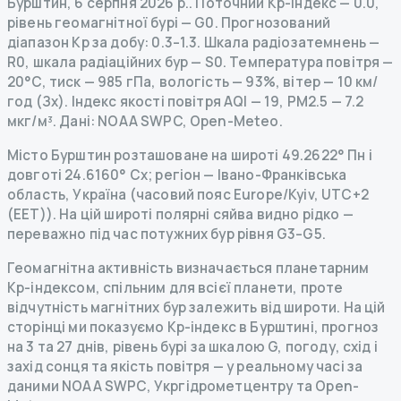
Бурштин
,
6 серпня 2026 р.
.
Поточний Kp-індекс
—
0.0
,
рівень геомагнітної бурі
— G
0
.
Прогнозований
діапазон Kp за добу: 0.3–1.3.
Шкала радіозатемнень
—
R
0
,
шкала радіаційних бур
— S
0
.
Температура повітря —
20°C, тиск — 985 гПа, вологість — 93%, вітер — 10 км/
год (Зх).
Індекс якості повітря AQI — 19, PM2.5 — 7.2
мкг/м³.
Дані
: NOAA SWPC, Open-Meteo.
Місто Бурштин розташоване на широті 49.2622° Пн і
довготі 24.6160° Сх; регіон — Івано-Франківська
область, Україна (часовий пояс Europe/Kyiv, UTC+2
(EET)). На цій широті полярні сяйва видно рідко —
переважно під час потужних бур рівня G3–G5.
Геомагнітна активність визначається планетарним
Kp-індексом, спільним для всієї планети, проте
відчутність магнітних бур залежить від широти. На цій
сторінці ми показуємо Kp-індекс в Бурштині, прогноз
на 3 та 27 днів, рівень бурі за шкалою G, погоду, схід і
захід сонця та якість повітря — у реальному часі за
даними NOAA SWPC, Укргідрометцентру та Open-