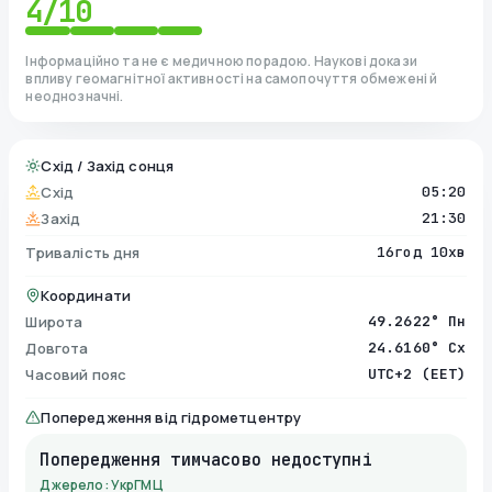
4
/10
Інформаційно та не є медичною порадою. Наукові докази
впливу геомагнітної активності на самопочуття обмежені й
неоднозначні.
Схід / Захід сонця
Схід
05:20
Захід
21:30
Тривалість дня
16год 10хв
Координати
Широта
49.2622° Пн
Довгота
24.6160° Сх
Часовий пояс
UTC+2 (EET)
Попередження від гідрометцентру
Попередження тимчасово недоступні
Джерело: УкрГМЦ