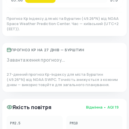
03:00
Прогноз Kp індексу для міста
Бурштин
(
49.26
°N)
від NOAA
Space Weather Prediction Center. Час — київський
(
UTC+2
(EET)
).
ПРОГНОЗ KP НА 27 ДНІВ —
БУРШТИН
Завантаження прогнозу...
27-денний прогноз Kp-індексу для міста
Бурштин
(
49.26
°N)
від NOAA SWPC. Точність знижується з кожним
днем — використовуйте для загального планування.
Якість повітря
Відмінна
• AQI
19
PM2.5
PM10