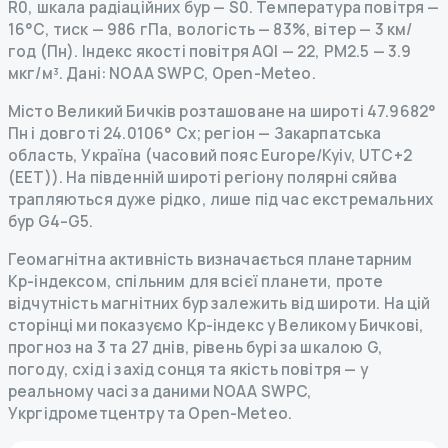
R
0
,
шкала радіаційних бур
— S
0
.
Температура повітря —
16°C, тиск — 986 гПа, вологість — 83%, вітер — 3 км/
год (Пн).
Індекс якості повітря AQI — 22, PM2.5 — 3.9
мкг/м³.
Дані
: NOAA SWPC, Open-Meteo.
Місто Великий Бичків розташоване на широті 47.9682°
Пн і довготі 24.0106° Сх; регіон — Закарпатська
область, Україна (часовий пояс Europe/Kyiv, UTC+2
(EET)). На південній широті регіону полярні сяйва
трапляються дуже рідко, лише під час екстремальних
бур G4–G5.
Геомагнітна активність визначається планетарним
Kp-індексом, спільним для всієї планети, проте
відчутність магнітних бур залежить від широти. На цій
сторінці ми показуємо Kp-індекс у Великому Бичкові,
прогноз на 3 та 27 днів, рівень бурі за шкалою G,
погоду, схід і захід сонця та якість повітря — у
реальному часі за даними NOAA SWPC,
Укргідрометцентру та Open-Meteo.