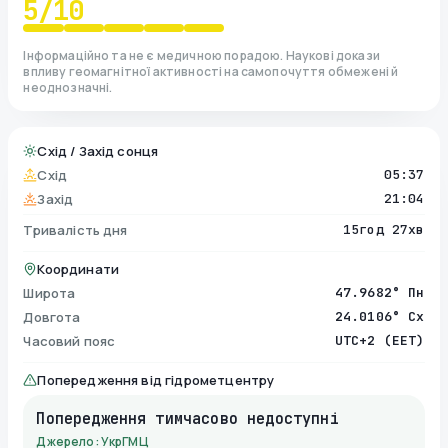
5
/10
Інформаційно та не є медичною порадою. Наукові докази
впливу геомагнітної активності на самопочуття обмежені й
неоднозначні.
Схід / Захід сонця
Схід
05:37
Захід
21:04
Тривалість дня
15год 27хв
Координати
Широта
47.9682° Пн
Довгота
24.0106° Сх
Часовий пояс
UTC+2 (EET)
Попередження від гідрометцентру
Попередження тимчасово недоступні
Джерело: УкрГМЦ