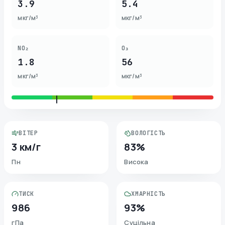
3.9
5.4
мкг/м³
мкг/м³
NO₂
O₃
1.8
56
мкг/м³
мкг/м³
ВІТЕР
ВОЛОГІСТЬ
3 км/г
83%
Пн
Висока
ТИСК
ХМАРНІСТЬ
986
93%
гПа
Суцільна