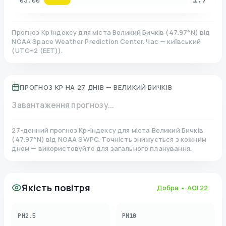
03:00
Прогноз Kp індексу для міста
Великий Бичків
(
47.97
°N)
від
NOAA Space Weather Prediction Center. Час — київський
(
UTC+2 (EET)
).
ПРОГНОЗ KP НА 27 ДНІВ —
ВЕЛИКИЙ БИЧКІВ
Завантаження прогнозу...
27-денний прогноз Kp-індексу для міста
Великий Бичків
(
47.97
°N)
від NOAA SWPC. Точність знижується з кожним
днем — використовуйте для загального планування.
Якість повітря
Добра
• AQI
22
PM2.5
PM10