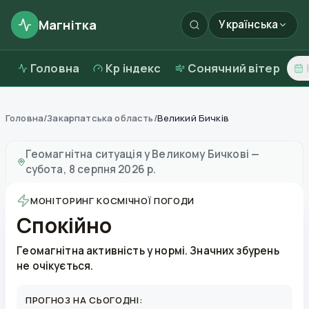
Магнітка
Українська
Головна
Kp індекс
Сонячний вітер
Головна
/
Закарпатська область
/
Великий Бичків
Магнітні бурі в
Великому Бичкові
—
погода та якість 
Геомагнітна ситуація у
Великому Бичкові
—
субота, 8 серпня 2026 р.
МОНІТОРИНГ КОСМІЧНОЇ ПОГОДИ
Спокійно
Геомагнітна активність у нормі. Значних збурень
не очікується.
ПРОГНОЗ НА СЬОГОДНІ: