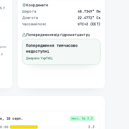
Координати
5.7
Широта
48.7349° Пн
Довгота
22.4772° Сх
Часовий пояс
UTC+2 (EET)
Попередження від гідрометцентру
Попередження тимчасово
дою.
недоступні
 й
Джерело: УкрГМЦ
пн, 10 серп.
макс. Kp
3.3
3.3
00:00