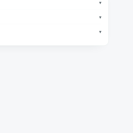
▾
▾
▾