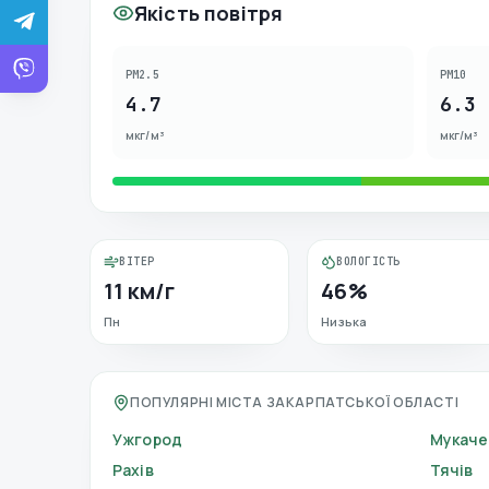
Якість повітря
PM2.5
PM10
4.7
6.3
мкг/м³
мкг/м³
ВІТЕР
ВОЛОГІСТЬ
11 км/г
46%
Пн
Низька
ПОПУЛЯРНІ МІСТА ЗАКАРПАТСЬКОЇ ОБЛАСТІ
Ужгород
Мукаче
Рахів
Тячів