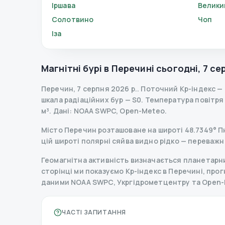
Іршава
Велики
Солотвино
Чоп
Іза
Магнітні бурі в
Перечині
сьогодні
,
7 се
Перечин
,
7 серпня 2026 р.
.
Поточний Kp-індекс
—
шкала радіаційних бур
— S
0
.
Температура повітря — 
м³.
Дані
: NOAA SWPC, Open-Meteo.
Місто Перечин розташоване на широті 48.7349° Пн 
цій широті полярні сяйва видно рідко — переважн
Геомагнітна активність визначається планетарним
сторінці ми показуємо Kp-індекс в Перечині, прогно
даними NOAA SWPC, Укргідрометцентру та Open-
ЧАСТІ ЗАПИТАННЯ