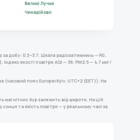
Великі Лучки
Чинадійово
за добу: 0.3–3.7.
Шкала радіозатемнень
— R
0
,
).
Індекс якості повітря AQI — 36, PM2.5 — 4.7 мкг/
на (часовий пояс Europe/Kyiv, UTC+2 (EET)). На
ь магнітних бур залежить від широти. На цій
ід сонця та якість повітря — у реальному часі за