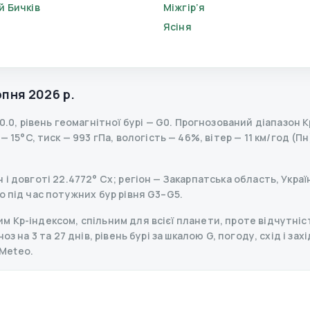
й Бичків
Міжгір’я
Ясіня
рпня 2026 р.
0.0
,
рівень геомагнітної бурі
— G
0
.
Прогнозований діапазон Kp 
15°C, тиск — 993 гПа, вологість — 46%, вітер — 11 км/год (Пн
і довготі 22.4772° Сх; регіон — Закарпатська область, Украї
о під час потужних бур рівня G3–G5.
 Kp-індексом, спільним для всієї планети, проте відчутніст
з на 3 та 27 днів, рівень бурі за шкалою G, погоду, схід і зах
Meteo.