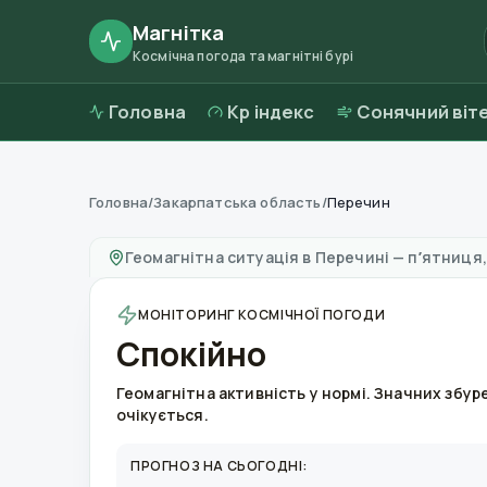
Магнітка
Космічна погода та магнітні бурі
Головна
Kp індекс
Сонячний віт
Головна
/
Закарпатська область
/
Перечин
Магнітні бурі в
Перечині
—
погода та якість 
Геомагнітна ситуація в
Перечині
—
пʼятниця,
МОНІТОРИНГ КОСМІЧНОЇ ПОГОДИ
Спокійно
Геомагнітна активність у нормі. Значних збур
очікується.
ПРОГНОЗ НА СЬОГОДНІ: