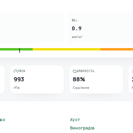
NO₂
0.9
мкг/м³
ТИСК
ХМАРНІСТЬ
993
88%
гПа
Суцільна
во
Хуст
Виноградів