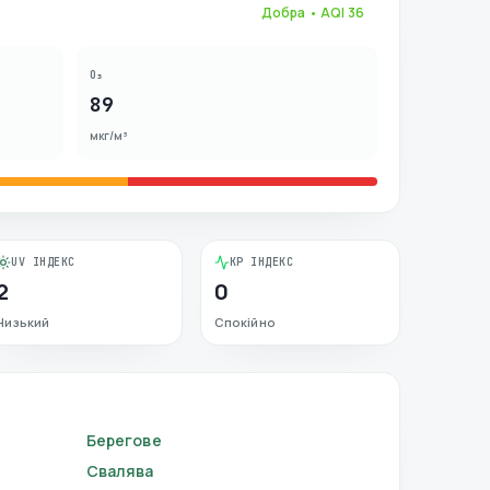
Добра
• AQI
36
O₃
89
мкг/м³
UV ІНДЕКС
KP ІНДЕКС
2
0
Низький
Спокійно
Берегове
Свалява