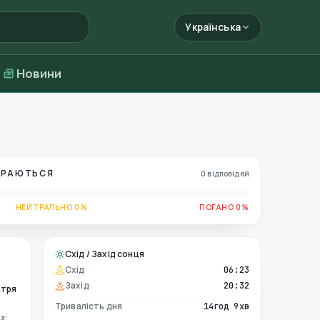
Українська
Новини
БИРАЮТЬСЯ
0 відповідей
НЕЙТРАЛЬНО 0%
ПОГАНО 0%
Схід / Захід сонця
Схід
06:23
Захід
20:32
ітря
Тривалість дня
14год 9хв
з: