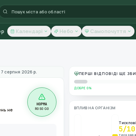
ер
Календарі
Небо
Самопочуття
повітря
 7 серпня 2026 р.
ПЕРШІ ВІДПОВІДІ ЩЕ З
ДОБРЕ 0%
НОРМА
ВПЛИВ НА ОРГАНІЗМ
R0 S0 G0
ень не
Тиск пов
5
/10
тиск зара