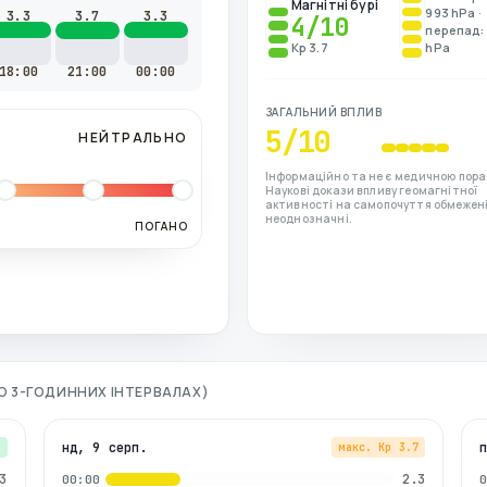
Магнітні бурі
993 hPa ·
3.3
3.7
3.3
4
/10
перепад: 
Kp 3.7
hPa
18:00
21:00
00:00
ЗАГАЛЬНИЙ ВПЛИВ
5
/10
НЕЙТРАЛЬНО
Інформаційно та не є медичною пора
Наукові докази впливу геомагнітної
активності на самопочуття обмежені
неоднозначні.
ПОГАНО
ПО 3-ГОДИННИХ ІНТЕРВАЛАХ)
нд, 9 серп.
3
макс. Kp
3.7
3
2.3
00:00