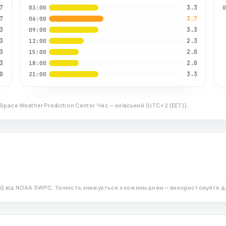
7
3.3
03:00
7
3.7
06:00
3
3.3
09:00
3
2.3
12:00
3
2.0
15:00
3
2.0
18:00
0
3.3
21:00
Space Weather Prediction Center. Час — київський
(
UTC+2 (EET)
).
N)
від NOAA SWPC. Точність знижується з кожним днем — використовуйте д