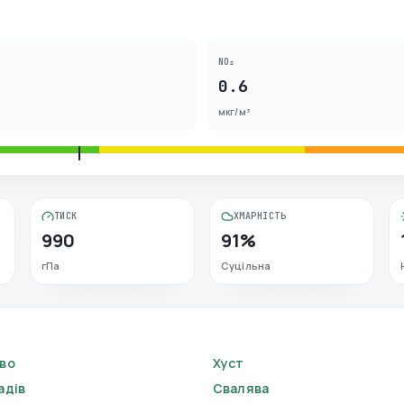
NO₂
0.6
мкг/м³
ТИСК
ХМАРНІСТЬ
990
91%
гПа
Суцільна
во
Хуст
адів
Свалява