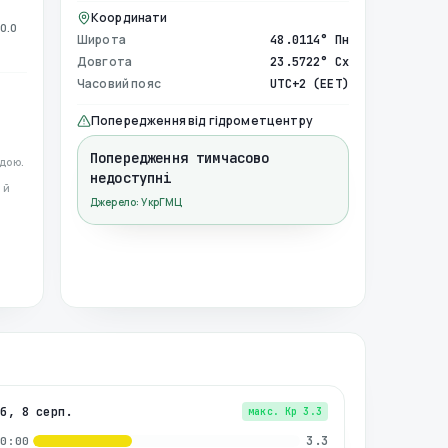
Координати
0.0
Широта
48.0114° Пн
Довгота
23.5722° Сх
Часовий пояс
UTC+2 (EET)
Попередження від гідрометцентру
Попередження тимчасово
дою.
недоступні
 й
Джерело: УкрГМЦ
сб, 8 серп.
макс. Kp
3.3
3.3
00:00