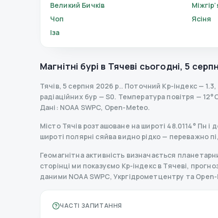
Великий Бичків
Міжгір’
Чоп
Ясіня
Іза
Магнітні бурі в
Тячеві
сьогодні
,
5 серпн
Тячів
,
5 серпня 2026 р.
.
Поточний Kp-індекс
—
1.3
,
радіаційних бур
— S
0
.
Температура повітря — 12°C, 
Дані
: NOAA SWPC, Open-Meteo.
Місто Тячів розташоване на широті 48.0114° Пн і д
широті полярні сяйва видно рідко — переважно пі
Геомагнітна активність визначається планетарним
сторінці ми показуємо Kp-індекс в Тячеві, прогноз 
даними NOAA SWPC, Укргідрометцентру та Open-
ЧАСТІ ЗАПИТАННЯ