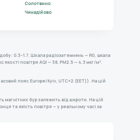
Солотвино
Чинадійово
обу: 0.3–1.7.
Шкала радіозатемнень
— R
0
,
шкала
с якості повітря AQI — 38, PM2.5 — 4.3 мкг/м³.
часовий пояс Europe/Kyiv, UTC+2 (EET)). На цій
ь магнітних бур залежить від широти. На цій
 сонця та якість повітря — у реальному часі за