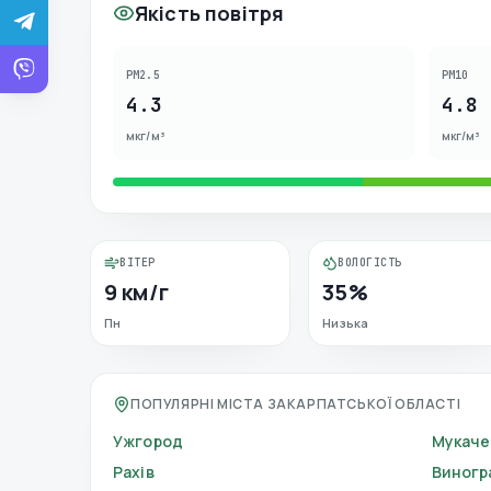
Якість повітря
PM2.5
PM10
4.3
4.8
мкг/м³
мкг/м³
ВІТЕР
ВОЛОГІСТЬ
9 км/г
35%
Пн
Низька
ПОПУЛЯРНІ МІСТА ЗАКАРПАТСЬКОЇ ОБЛАСТІ
Ужгород
Мукаче
Рахів
Виногр