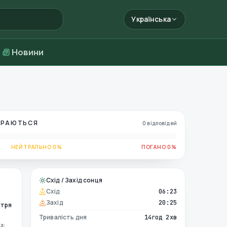
Українська
Новини
БИРАЮТЬСЯ
0 відповідей
НЕЙТРАЛЬНО 0%
ПОГАНО 0%
Схід / Захід сонця
Схід
06:23
Захід
20:25
ітря
Тривалість дня
14год 2хв
з: