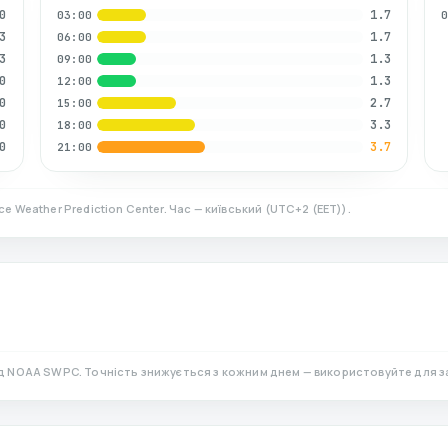
0
1.7
03:00
3
1.7
06:00
3
1.3
09:00
0
1.3
12:00
0
2.7
15:00
0
3.3
18:00
0
3.7
21:00
e Weather Prediction Center. Час — київський
(
UTC+2 (EET)
).
ід NOAA SWPC. Точність знижується з кожним днем — використовуйте для з