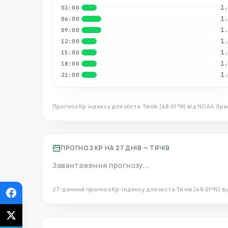
1.
03:00
1.
06:00
1.
09:00
1.
12:00
1.
15:00
1.
18:00
1.
21:00
Прогноз Kp індексу для міста
Тячів
(
48.01
°N)
від NOAA Spac
ПРОГНОЗ KP НА 27 ДНІВ —
ТЯЧІВ
Завантаження прогнозу...
27-денний прогноз Kp-індексу для міста
Тячів
(
48.01
°N)
в