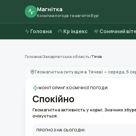
Магнітка
Космічна погода та магнітні бурі
Головна
Kp індекс
Сонячний віт
Головна
/
Закарпатська область
/
Тячів
Магнітні бурі в
Тячеві
—
погода та якість по
Геомагнітна ситуація в
Тячеві
—
середа, 5 се
МОНІТОРИНГ КОСМІЧНОЇ ПОГОДИ
Спокійно
Геомагнітна активність у нормі. Значних збур
очікується.
ПРОГНОЗ НА СЬОГОДНІ: