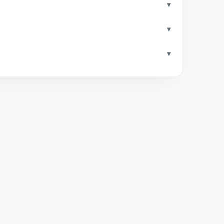
▾
▾
▾