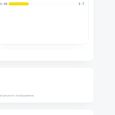
2.7
03:00
агального планування.