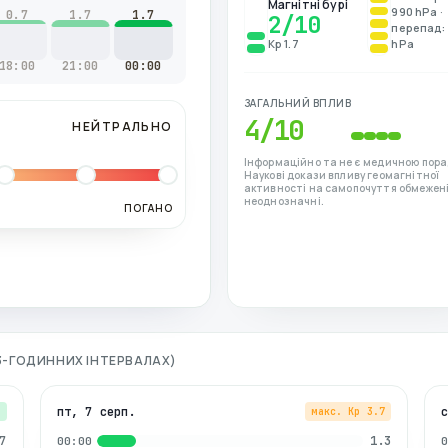
Магнітні бурі
990 hPa ·
0.7
1.7
1.7
2
/10
перепад: 
Kp 1.7
hPa
18:00
21:00
00:00
ЗАГАЛЬНИЙ ВПЛИВ
4
/10
НЕЙТРАЛЬНО
Інформаційно та не є медичною пора
Наукові докази впливу геомагнітної
активності на самопочуття обмежені
неоднозначні.
ПОГАНО
 3-ГОДИННИХ ІНТЕРВАЛАХ)
пт, 7 серп.
7
макс. Kp
3.7
7
1.3
00:00