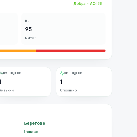
Добра
• AQI
38
O₃
95
мкг/м³
UV ІНДЕКС
KP ІНДЕКС
1
1
Низький
Спокійно
Берегове
Іршава