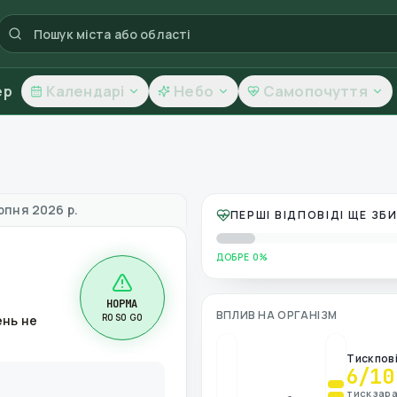
ер
Календарі
Небо
Самопочуття
вітря
рпня 2026 р.
ПЕРШІ ВІДПОВІДІ ЩЕ З
ДОБРЕ 0%
НОРМА
ВПЛИВ НА ОРГАНІЗМ
R0 S0 G0
ень не
Тиск пов
6
/10
тиск зара