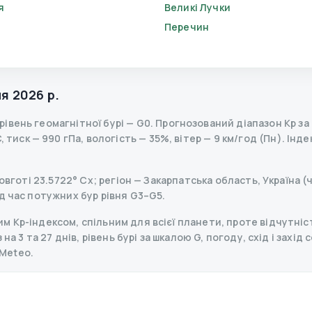
я
Великі Лучки
Перечин
я 2026 р.
рівень геомагнітної бурі
— G
0
.
Прогнозований діапазон Kp за д
тиск — 990 гПа, вологість — 35%, вітер — 9 км/год (Пн).
Індек
овготі 23.5722° Сх; регіон — Закарпатська область, Україна (
д час потужних бур рівня G3–G5.
 Kp-індексом, спільним для всієї планети, проте відчутніст
на 3 та 27 днів, рівень бурі за шкалою G, погоду, схід і захід
Meteo.