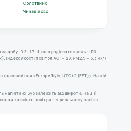
Солотвино
Чинадійово
за добу: 0.3–1.7.
Шкала радіозатемнень
— R
0
,
х).
Індекс якості повітря AQI — 28, PM2.5 — 5.3 мкг/
а (часовий пояс Europe/Kyiv, UTC+2 (EET)). На цій
ь магнітних бур залежить від широти. На цій
д сонця та якість повітря — у реальному часі за