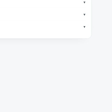
▾
▾
▾