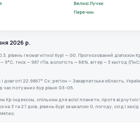
я
Великі Лучки
Перечин
пня 2026 р.
0.3
,
рівень геомагнітної бурі
— G
0
.
Прогнозований діапазон Kp 
 9°C, тиск — 987 гПа, вологість — 68%, вітер — 3 км/год (ПнС
і довготі 22.9867° Сх; регіон — Закарпатська область, Україн
д час потужних бур рівня G3–G5.
 Kp-індексом, спільним для всієї планети, проте відчутніст
 на 3 та 27 днів, рівень бурі за шкалою G, погоду, схід і захі
Meteo.