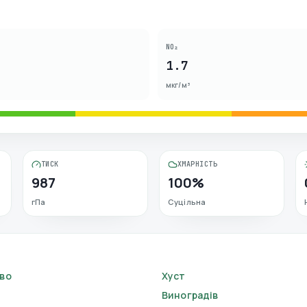
NO₂
1.7
мкг/м³
ТИСК
ХМАРНІСТЬ
987
100%
гПа
Суцільна
во
Хуст
Виноградів