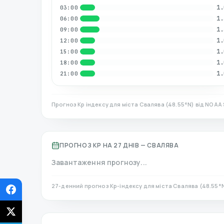
1.
03:00
1.
06:00
1.
09:00
1.
12:00
1.
15:00
1.
18:00
1.
21:00
Прогноз Kp індексу для міста
Свалява
(
48.55
°N)
від NOAA 
ПРОГНОЗ KP НА 27 ДНІВ —
СВАЛЯВА
Завантаження прогнозу...
27-денний прогноз Kp-індексу для міста
Свалява
(
48.55
°