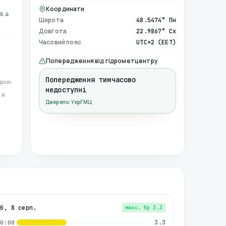
Координати
6.4
Широта
48.5474° Пн
Довгота
22.9867° Сх
Часовий пояс
UTC+2 (EET)
Попередження від гідрометцентру
Попередження тимчасово
дою.
недоступні
 й
Джерело: УкрГМЦ
сб, 8 серп.
макс. Kp
3.3
3.3
00:00