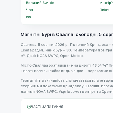
Великий Бичків
Міжгір’
Чоп
Ясіня
Іза
Магнітні бурі в
Сваляві
сьогодні
,
5 сер
Свалява
,
5 серпня 2026 р.
.
Поточний Kp-індекс
—
шкала радіаційних бур
— S
0
.
Температура повітря —
м³.
Дані
: NOAA SWPC, Open-Meteo.
Місто Свалява розташоване на широті 48.5474° Пн 
широті полярні сяйва видно рідко — переважно пі
Геомагнітна активність визначається планетарним
сторінці ми показуємо Kp-індекс у Сваляві, прогноз
даними NOAA SWPC, Укргідрометцентру та Open-
ЧАСТІ ЗАПИТАННЯ