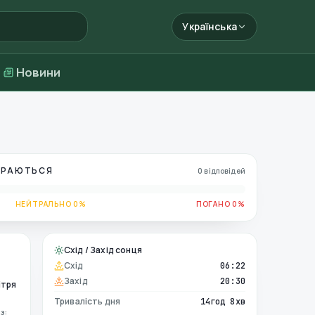
Українська
Новини
БИРАЮТЬСЯ
0 відповідей
НЕЙТРАЛЬНО 0%
ПОГАНО 0%
Схід / Захід сонця
Схід
06:22
Захід
20:30
ітря
Тривалість дня
14год 8хв
з: