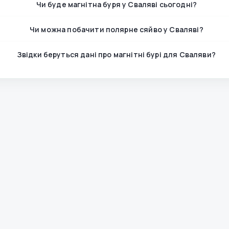
Чи буде магнітна буря у Сваляві сьогодні?
Чи можна побачити полярне сяйво у Сваляві?
Звідки беруться дані про магнітні бурі для Сваляви?