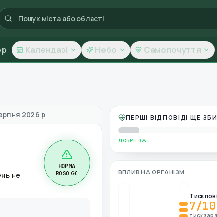
ер
Календарі
Небо
Самопочуття
овітря
ерпня 2026 р.
ПЕРШІ ВІДПОВІДІ ЩЕ З
ДОБРЕ 0%
НОРМА
ВПЛИВ НА ОРГАНІЗМ
R0 S0 G0
ень не
Тиск пов
7
/10
тиск зара