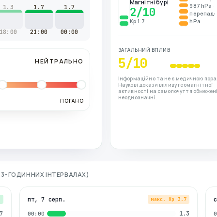
Магнітні бурі
987 hPa ·
1.3
1.7
1.7
2
/10
перепад: 
Kp 1.7
hPa
18:00
21:00
00:00
ЗАГАЛЬНИЙ ВПЛИВ
5
/10
НЕЙТРАЛЬНО
Інформаційно та не є медичною пора
Наукові докази впливу геомагнітної
активності на самопочуття обмежені
неоднозначні.
ПОГАНО
О 3-ГОДИННИХ ІНТЕРВАЛАХ)
пт, 7 серп.
7
макс. Kp
3.7
7
1.3
00:00