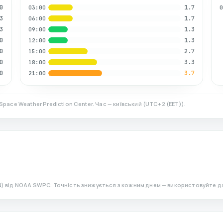
0
1.7
03:00
3
1.7
06:00
3
1.3
09:00
0
1.3
12:00
0
2.7
15:00
0
3.3
18:00
0
3.7
21:00
Space Weather Prediction Center. Час — київський
(
UTC+2 (EET)
).
N)
від NOAA SWPC. Точність знижується з кожним днем — використовуйте д