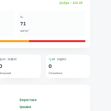
Добра
• AQI
28
O₃
71
мкг/м³
UV ІНДЕКС
KP ІНДЕКС
0
0
Низький
Спокійно
Берегове
Іршава