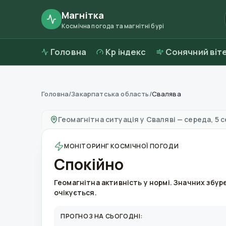
Магнітка
Космічна погода та магнітні бурі
Головна
Kp індекс
Сонячний віт
Головна
/
Закарпатська область
/
Свалява
Магнітні бурі в
Сваляві
—
погода та якість п
Геомагнітна ситуація у
Сваляві
—
середа, 5 с
МОНІТОРИНГ КОСМІЧНОЇ ПОГОДИ
Спокійно
Геомагнітна активність у нормі. Значних збур
очікується.
ПРОГНОЗ НА СЬОГОДНІ: