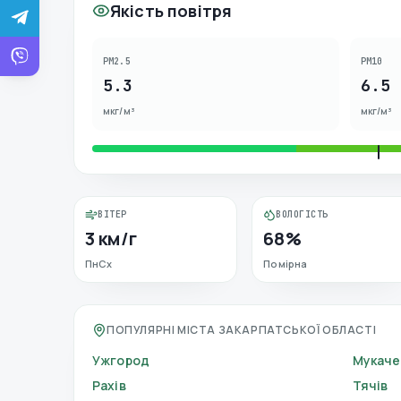
Якість повітря
PM2.5
PM10
5.3
6.5
мкг/м³
мкг/м³
ВІТЕР
ВОЛОГІСТЬ
3 км/г
68%
ПнСх
Помірна
ПОПУЛЯРНІ МІСТА ЗАКАРПАТСЬКОЇ ОБЛАСТІ
Ужгород
Мукаче
Рахів
Тячів