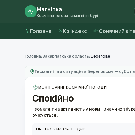
Магнітка
Космічна погода та магнітні бурі
Головна
Kp індекс
Сонячний віт
Головна
/
Закарпатська область
/
Берегове
Магнітні бурі в
Береговому
—
погода та якіс
Геомагнітна ситуація в
Береговому
—
субота,
МОНІТОРИНГ КОСМІЧНОЇ ПОГОДИ
Спокійно
Геомагнітна активність у нормі. Значних збур
очікується.
ПРОГНОЗ НА СЬОГОДНІ: