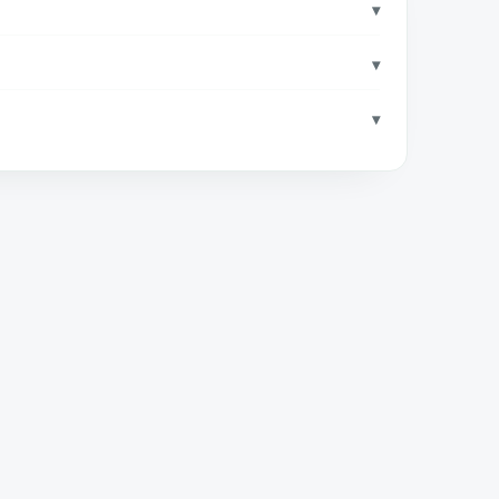
▾
▾
▾