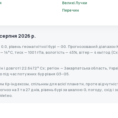
я
Великі Лучки
Перечин
 серпня 2026 р.
—
0.0
,
рівень геомагнітної бурі
— G
0
.
Прогнозований діапазон Kp
 14°C, тиск — 1001 гПа, вологість — 45%, вітер — 4 км/год (Сх
 і довготі 22.6472° Сх; регіон — Закарпатська область, Укра
о під час потужних бур рівня G3–G5.
 Kp-індексом, спільним для всієї планети, проте відчутніст
ноз на 3 та 27 днів, рівень бурі за шкалою G, погоду, схід і 
Meteo.