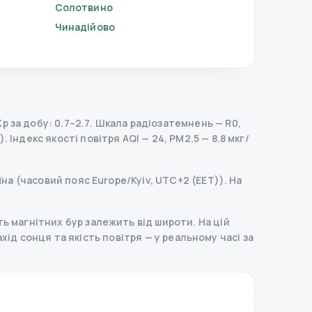
Солотвино
Чинадійово
 за добу: 0.7–2.7.
Шкала радіозатемнень
— R
0
,
).
Індекс якості повітря AQI — 24, PM2.5 — 8.8 мкг/
їна (часовий пояс Europe/Kyiv, UTC+2 (EET)). На
ь магнітних бур залежить від широти. На цій
захід сонця та якість повітря — у реальному часі за