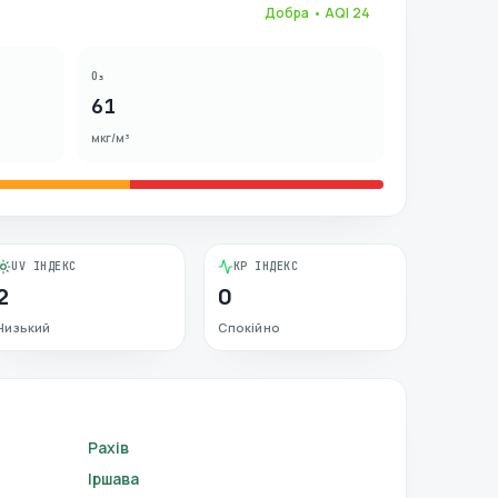
Добра
• AQI
24
O₃
61
мкг/м³
UV ІНДЕКС
KP ІНДЕКС
2
0
Низький
Спокійно
Рахів
Іршава