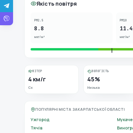
Якість повітря
PM2.5
PM10
8.8
11.4
мкг/м³
мкг/м³
ВІТЕР
ВОЛОГІСТЬ
4 км/г
45%
Сх
Низька
ПОПУЛЯРНІ МІСТА ЗАКАРПАТСЬКОЇ ОБЛАСТІ
Ужгород
Мукаче
Тячів
Виногр