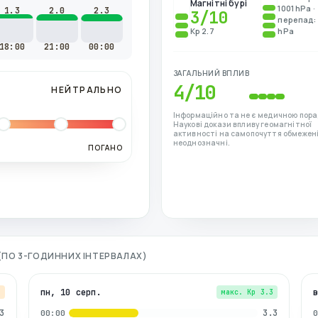
Магнітні бурі
1001 hPa ·
1.3
2.0
2.3
3
/10
перепад: 
Kp 2.7
hPa
18:00
21:00
00:00
ЗАГАЛЬНИЙ ВПЛИВ
4
/10
НЕЙТРАЛЬНО
Інформаційно та не є медичною пора
Наукові докази впливу геомагнітної
активності на самопочуття обмежені
неоднозначні.
ПОГАНО
 (ПО 3-ГОДИННИХ ІНТЕРВАЛАХ)
пн, 10 серп.
7
макс. Kp
3.3
3
3.3
00:00