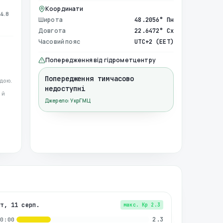
Координати
4.8
Широта
48.2056° Пн
Довгота
22.6472° Сх
Часовий пояс
UTC+2 (EET)
Попередження від гідрометцентру
Попередження тимчасово
дою.
недоступні
 й
Джерело: УкрГМЦ
вт, 11 серп.
макс. Kp
2.3
2.3
00:00