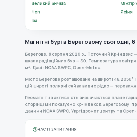
Великий Бичків
Міжгір’
Чоп
Ясіня
Іза
Магнітні бурі в
Береговому
сьогодні
,
8
Берегове
,
8 серпня 2026 р.
.
Поточний Kp-індекс
шкала радіаційних бур
— S
0
.
Температура повітря —
м³.
Дані
: NOAA SWPC, Open-Meteo.
Місто Берегове розташоване на широті 48.2056° Пн
цій широті полярні сяйва видно рідко — переважн
Геомагнітна активність визначається планетарним
сторінці ми показуємо Kp-індекс в Береговому, прог
даними NOAA SWPC, Укргідрометцентру та Open-
ЧАСТІ ЗАПИТАННЯ