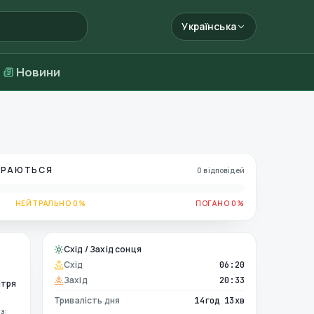
Українська
Новини
БИРАЮТЬСЯ
0 відповідей
НЕЙТРАЛЬНО 0%
ПОГАНО 0%
Схід / Захід сонця
Схід
06:20
Захід
20:33
ітря
Тривалість дня
14год 13хв
з: