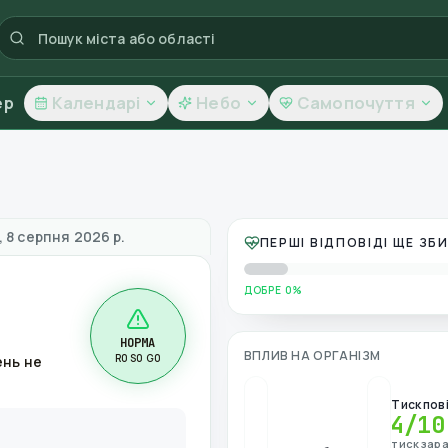
ер
Календарі
Небо
Самопочуття
ть повітря
 8 серпня 2026 р.
ПЕРШІ ВІДПОВІДІ ЩЕ З
ДОБРЕ 0%
НОРМА
ВПЛИВ НА ОРГАНІЗМ
R0 S0 G0
ень не
Тиск пов
4
/10
тиск зара