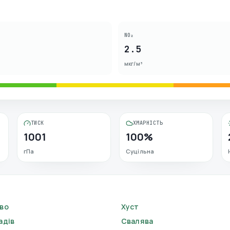
NO₂
2.5
мкг/м³
ТИСК
ХМАРНІСТЬ
1001
100%
гПа
Суцільна
во
Хуст
адів
Свалява