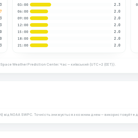
3
2.3
03:00
7
2.0
06:00
3
2.0
09:00
3
2.0
12:00
0
2.0
15:00
0
2.0
18:00
3
2.0
21:00
Space Weather Prediction Center. Час — київський
(
UTC+2 (EET)
).
N)
від NOAA SWPC. Точність знижується з кожним днем — використовуйте д