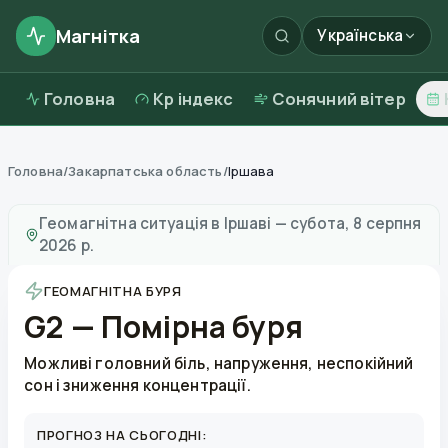
Магнітка
Українська
Головна
Kp індекс
Сонячний вітер
Головна
/
Закарпатська область
/
Іршава
Магнітні бурі в
Іршаві
—
погода та якість повітря
Геомагнітна ситуація в
Іршаві
—
субота, 8 серпня
2026 р.
ГЕОМАГНІТНА БУРЯ
G2 — Помірна буря
Можливі головний біль, напруження, неспокійний
сон і зниження концентрації.
ПРОГНОЗ НА СЬОГОДНІ: