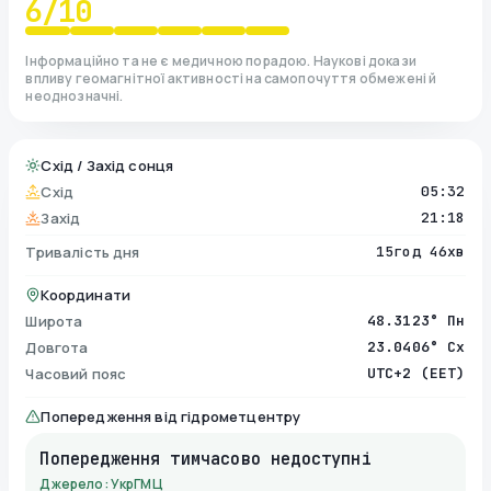
6
/10
Інформаційно та не є медичною порадою. Наукові докази
впливу геомагнітної активності на самопочуття обмежені й
неоднозначні.
Схід / Захід сонця
Схід
05:32
Захід
21:18
Тривалість дня
15год 46хв
Координати
Широта
48.3123° Пн
Довгота
23.0406° Сх
Часовий пояс
UTC+2 (EET)
Попередження від гідрометцентру
Попередження тимчасово недоступні
Джерело: УкрГМЦ