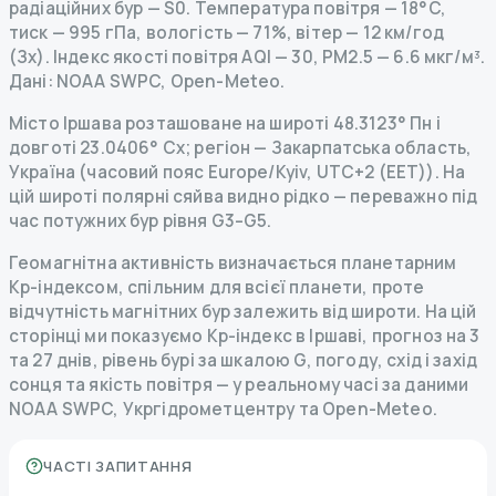
радіаційних бур
— S
0
.
Температура повітря — 18°C,
тиск — 995 гПа, вологість — 71%, вітер — 12 км/год
(Зх).
Індекс якості повітря AQI — 30, PM2.5 — 6.6 мкг/м³.
Дані
: NOAA SWPC, Open-Meteo.
Місто Іршава розташоване на широті 48.3123° Пн і
довготі 23.0406° Сх; регіон — Закарпатська область,
Україна (часовий пояс Europe/Kyiv, UTC+2 (EET)). На
цій широті полярні сяйва видно рідко — переважно під
час потужних бур рівня G3–G5.
Геомагнітна активність визначається планетарним
Kp-індексом, спільним для всієї планети, проте
відчутність магнітних бур залежить від широти. На цій
сторінці ми показуємо Kp-індекс в Іршаві, прогноз на 3
та 27 днів, рівень бурі за шкалою G, погоду, схід і захід
сонця та якість повітря — у реальному часі за даними
NOAA SWPC, Укргідрометцентру та Open-Meteo.
ЧАСТІ ЗАПИТАННЯ