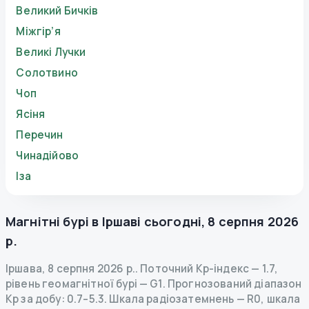
Великий Бичків
Міжгір’я
Великі Лучки
Солотвино
Чоп
Ясіня
Перечин
Чинадійово
Іза
Магнітні бурі в
Іршаві
сьогодні
,
8 серпня 2026
р.
Іршава
,
8 серпня 2026 р.
.
Поточний Kp-індекс
—
1.7
,
рівень геомагнітної бурі
— G
1
.
Прогнозований діапазон
Kp за добу: 0.7–5.3.
Шкала радіозатемнень
— R
0
,
шкала