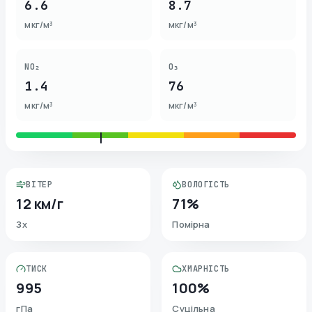
6.6
8.7
мкг/м³
мкг/м³
NO₂
O₃
1.4
76
мкг/м³
мкг/м³
ВІТЕР
ВОЛОГІСТЬ
12 км/г
71%
Зх
Помірна
ТИСК
ХМАРНІСТЬ
995
100%
гПа
Суцільна