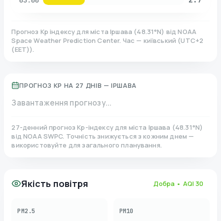
03:00
Прогноз Kp індексу для міста
Іршава
(
48.31
°N)
від NOAA
Space Weather Prediction Center. Час — київський
(
UTC+2
(EET)
).
ПРОГНОЗ KP НА 27 ДНІВ —
ІРШАВА
Завантаження прогнозу...
27-денний прогноз Kp-індексу для міста
Іршава
(
48.31
°N)
від NOAA SWPC. Точність знижується з кожним днем —
використовуйте для загального планування.
Якість повітря
Добра
• AQI
30
PM2.5
PM10