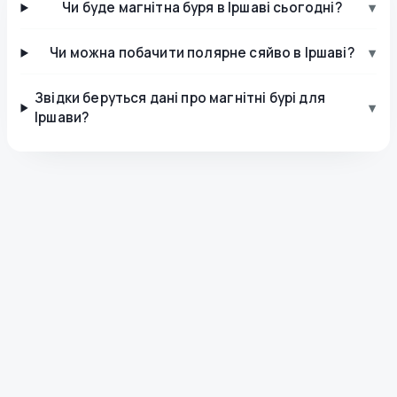
Чи буде магнітна буря в Іршаві сьогодні?
▾
Чи можна побачити полярне сяйво в Іршаві?
▾
Звідки беруться дані про магнітні бурі для
▾
Іршави?