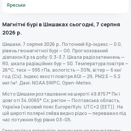
Яреськи
Магнітні бурі в
Шишаках
сьогодні
,
7 серпня
2026 р.
Шишаки
,
7 серпня 2026 р.
.
Поточний Kp-індекс
—
0.0
,
рівень геомагнітної бурі
— G
0
.
Прогнозований
діапазон Kp за добу: 0.3–3.7.
Шкала радіозатемнень
—
R
0
,
шкала радіаційних бур
— S
0
.
Температура повітря —
26°C, тиск — 995 гПа, вологість — 30%, вітер — 6 км/
год (Сх).
Індекс якості повітря AQI — 29, PM2.5 — 5.2
мкг/м³.
Дані
: NOAA SWPC, Open-Meteo.
Місто Шишаки розташоване на широті 49.8757° Пн і
довготі 34.0065° Сх; регіон — Полтавська область,
Україна (часовий пояс Europe/Kyiv, UTC+2 (EET)). На
цій широті полярні сяйва видно рідко — переважно під
час потужних бур рівня G3–G5.
Геомагнітна активність визначається планетарним