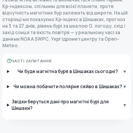
Kp-індексом, спільним для всієї планети, проте
відчутність магнітних бур залежить від широти. На цій
сторінці ми показуємо Kp-індекс в Шишаках, прогноз
на 3 та 27 днів, рівень бурі за шкалою G, погоду, схід і
захід сонця та якість повітря — у реальному часі за
даними NOAA SWPC, Укргідрометцентру та Open-
Meteo.
ЧАСТІ ЗАПИТАННЯ
Чи буде магнітна буря в Шишаках сьогодні?
▾
Чи можна побачити полярне сяйво в Шишаках?
▾
Звідки беруться дані про магнітні бурі для
▾
Шишаки?