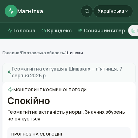
Магнітка
Українська
Головна
Kp індекс
Сонячний вітер
Головна
/
Полтавська область
/
Шишаки
Магнітні бурі в
Шишаках
—
погода та якість повітря
Геомагнітна ситуація в
Шишаках
—
пʼятниця, 7
серпня 2026 р.
МОНІТОРИНГ КОСМІЧНОЇ ПОГОДИ
Спокійно
Геомагнітна активність у нормі. Значних збурень
не очікується.
ПРОГНОЗ НА СЬОГОДНІ: