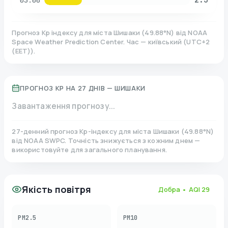
03:00
Прогноз Kp індексу для міста
Шишаки
(
49.88
°N)
від NOAA
Space Weather Prediction Center. Час — київський
(
UTC+2
(EET)
).
ПРОГНОЗ KP НА 27 ДНІВ —
ШИШАКИ
Завантаження прогнозу...
27-денний прогноз Kp-індексу для міста
Шишаки
(
49.88
°N)
від NOAA SWPC. Точність знижується з кожним днем —
використовуйте для загального планування.
Якість повітря
Добра
• AQI
29
PM2.5
PM10