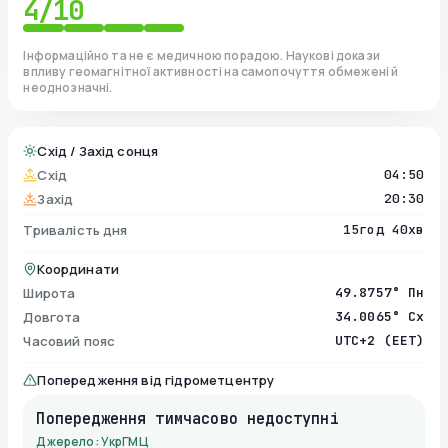
4
/10
Інформаційно та не є медичною порадою. Наукові докази
впливу геомагнітної активності на самопочуття обмежені й
неоднозначні.
Схід / Захід сонця
Схід
04:50
Захід
20:30
Тривалість дня
15год 40хв
Координати
Широта
49.8757° Пн
Довгота
34.0065° Сх
Часовий пояс
UTC+2 (EET)
Попередження від гідрометцентру
Попередження тимчасово недоступні
Джерело: УкрГМЦ