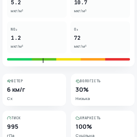
5.2
10.7
мкг/м³
мкг/м³
NO₂
O₃
1.2
72
мкг/м³
мкг/м³
ВІТЕР
ВОЛОГІСТЬ
6 км/г
30%
Сх
Низька
ТИСК
ХМАРНІСТЬ
995
100%
гПа
Суцільна