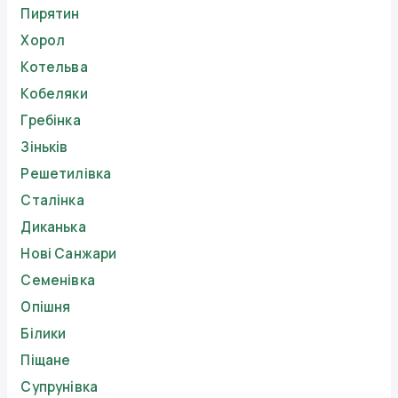
Пирятин
Хорол
Котельва
Кобеляки
Гребінка
Зіньків
Решетилівка
Сталінка
Диканька
Нові Санжари
Семенівка
Опішня
Білики
Піщане
Супрунівка