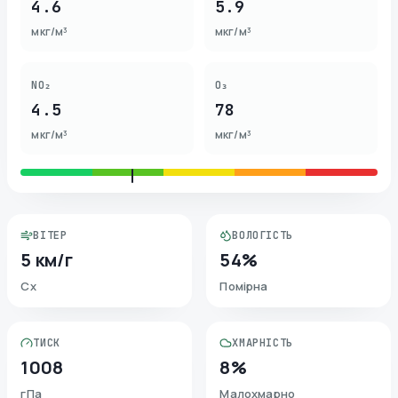
4.6
5.9
мкг/м³
мкг/м³
NO₂
O₃
4.5
78
мкг/м³
мкг/м³
ВІТЕР
ВОЛОГІСТЬ
5 км/г
54%
Сх
Помірна
ТИСК
ХМАРНІСТЬ
1008
8%
гПа
Малохмарно