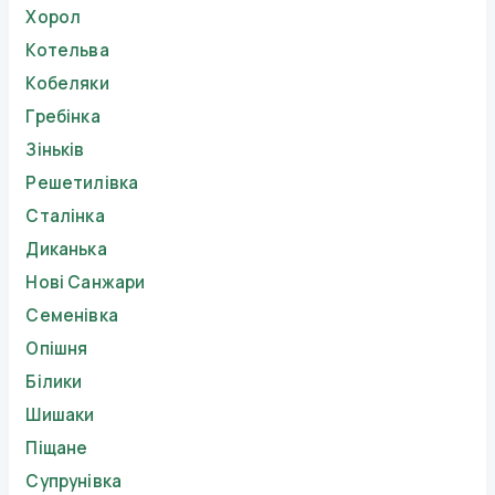
Хорол
Котельва
Кобеляки
Гребінка
Зіньків
Решетилівка
Сталінка
Диканька
Нові Санжари
Семенівка
Опішня
Білики
Шишаки
Піщане
Супрунівка