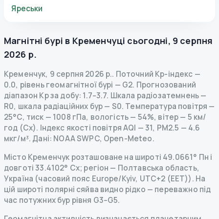
Яреськи
Магнітні бурі в
Кременчуці
сьогодні
,
9 серпня
2026 р.
Кременчук
,
9 серпня 2026 р.
.
Поточний Kp-індекс
—
0.0
,
рівень геомагнітної бурі
— G
2
.
Прогнозований
діапазон Kp за добу: 1.7–3.7.
Шкала радіозатемнень
—
R
0
,
шкала радіаційних бур
— S
0
.
Температура повітря —
25°C, тиск — 1008 гПа, вологість — 54%, вітер — 5 км/
год (Сх).
Індекс якості повітря AQI — 31, PM2.5 — 4.6
мкг/м³.
Дані
: NOAA SWPC, Open-Meteo.
Місто Кременчук розташоване на широті 49.0661° Пн і
довготі 33.4102° Сх; регіон — Полтавська область,
Україна (часовий пояс Europe/Kyiv, UTC+2 (EET)). На
цій широті полярні сяйва видно рідко — переважно під
час потужних бур рівня G3–G5.
Геомагнітна активність визначається планетарним