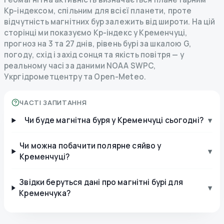
Kp-індексом, спільним для всієї планети, проте
відчутність магнітних бур залежить від широти. На цій
сторінці ми показуємо Kp-індекс у Кременчуці,
прогноз на 3 та 27 днів, рівень бурі за шкалою G,
погоду, схід і захід сонця та якість повітря — у
реальному часі за даними NOAA SWPC,
Укргідрометцентру та Open-Meteo.
ЧАСТІ ЗАПИТАННЯ
Чи буде магнітна буря у Кременчуці сьогодні?
▾
Чи можна побачити полярне сяйво у
▾
Кременчуці?
Звідки беруться дані про магнітні бурі для
▾
Кременчука?