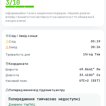
3
/10
Інформаційно та не є медичною порадою. Наукові докази
впливу геомагнітної активності на самопочуття обмежені й
неоднозначні.
Схід / Захід сонця
Схід
05:19
Захід
20:26
Тривалість дня
15год 7хв
Координати
Широта
49.0661° Пн
Довгота
33.4102° Сх
Часовий пояс
UTC+2 (EET)
Попередження від гідрометцентру
Попередження тимчасово недоступні
Джерело: УкрГМЦ