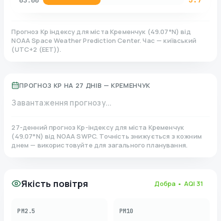
03:00
Прогноз Kp індексу для міста
Кременчук
(
49.07
°N)
від
NOAA Space Weather Prediction Center. Час — київський
(
UTC+2 (EET)
).
ПРОГНОЗ KP НА 27 ДНІВ —
КРЕМЕНЧУК
Завантаження прогнозу...
27-денний прогноз Kp-індексу для міста
Кременчук
(
49.07
°N)
від NOAA SWPC. Точність знижується з кожним
днем — використовуйте для загального планування.
Якість повітря
Добра
• AQI
31
PM2.5
PM10