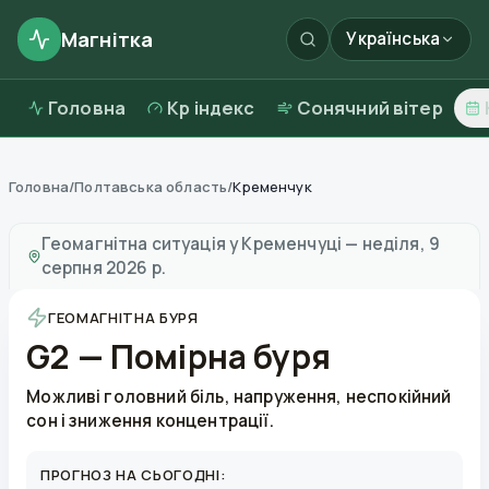
Магнітка
Українська
Головна
Kp індекс
Сонячний вітер
Головна
/
Полтавська область
/
Кременчук
Магнітні бурі в
Кременчуці
—
погода та якість повітр
Геомагнітна ситуація у
Кременчуці
—
неділя, 9
серпня 2026 р.
ГЕОМАГНІТНА БУРЯ
G2 — Помірна буря
Можливі головний біль, напруження, неспокійний
сон і зниження концентрації.
ПРОГНОЗ НА СЬОГОДНІ: