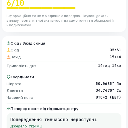
6
/10
Інформаційно та не є медичною порадою. Наукові докази
впливу геомагнітної активності на самопочуття обмежені й
неоднозначні.
Схід / Захід сонця
Схід
05:31
Захід
19:46
Тривалість дня
14год 15хв
Координати
Широта
50.0685° Пн
Довгота
34.7470° Сх
Часовий пояс
UTC+2 (EET)
Попередження від гідрометцентру
Попередження тимчасово недоступні
Джерело: УкрГМЦ