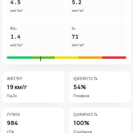
4.5
5.2
мкг/м³
мкг/м³
NO₂
O₃
1.4
71
мкг/м³
мкг/м³
ВІТЕР
ВОЛОГІСТЬ
19 км/г
54%
ПдЗх
Помірна
ТИСК
ХМАРНІСТЬ
984
100%
гПа
Суцільна