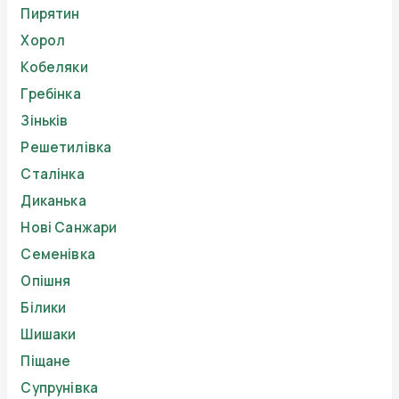
Пирятин
Хорол
Кобеляки
Гребінка
Зіньків
Решетилівка
Сталінка
Диканька
Нові Санжари
Семенівка
Опішня
Білики
Шишаки
Піщане
Супрунівка