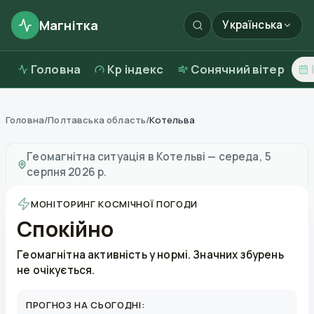
Магнітка
Українська
Головна
Kp індекс
Сонячний вітер
Головна
/
Полтавська область
/
Котельва
Магнітні бурі в
Котельві
—
погода та якість повітря
Геомагнітна ситуація в
Котельві
—
середа, 5
серпня 2026 р.
МОНІТОРИНГ КОСМІЧНОЇ ПОГОДИ
Спокійно
Геомагнітна активність у нормі. Значних збурень
не очікується.
ПРОГНОЗ НА СЬОГОДНІ: