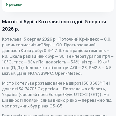
Яреськи
Магнітні бурі в
Котельві
сьогодні
,
5 серпня
2026 р.
Котельва
,
5 серпня 2026 р.
.
Поточний Kp-індекс
—
0.0
,
рівень геомагнітної бурі
— G
0
.
Прогнозований
діапазон Kp за добу: 0.3–1.7.
Шкала радіозатемнень
—
R
0
,
шкала радіаційних бур
— S
0
.
Температура повітря —
10°C, тиск — 984 гПа, вологість — 54%, вітер — 19 км/
год (ПдЗх).
Індекс якості повітря AQI — 28, PM2.5 — 4.5
мкг/м³.
Дані
: NOAA SWPC, Open-Meteo.
Місто Котельва розташоване на широті 50.0685° Пн і
довготі 34.7470° Сх; регіон — Полтавська область,
Україна (часовий пояс Europe/Kyiv, UTC+2 (EET)). На
цій широті полярні сяйва видно рідко — переважно під
час потужних бур рівня G3–G5.
Геомагнітна активність визначається планетарним