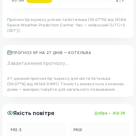
03:00
Прогноз Kp індексу для міста
Котельва
(
50.07
°N)
від NOAA
Space Weather Prediction Center. Час — київський
(
UTC+2
(EET)
).
ПРОГНОЗ KP НА 27 ДНІВ —
КОТЕЛЬВА
Завантаження прогнозу...
27-денний прогноз Kp-індексу для міста
Котельва
(
50.07
°N)
від NOAA SWPC. Точність знижується з кожним
днем — використовуйте для загального планування.
Якість повітря
Добра
• AQI
28
PM2.5
PM10