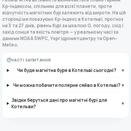
Kp-індексом, спільним для всієї планети, проте
відчутність магнітних бур залежить від широти. На цій
сторінці ми показуємо Kp-індекс в Котельві, прогноз
на 3 та 27 днів, рівень бурі за шкалою G, погоду, схід і
захід сонця та якість повітря — у реальному часі за
даними NOAA SWPC, Укргідрометцентру та Open-
Meteo.
ЧАСТІ ЗАПИТАННЯ
Чи буде магнітна буря в Котельві сьогодні?
▾
Чи можна побачити полярне сяйво в Котельві?
▾
Звідки беруться дані про магнітні бурі для
▾
Котельви?