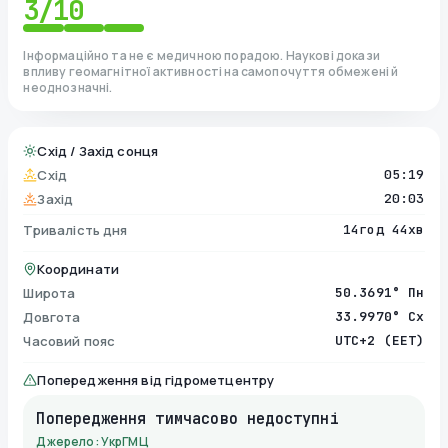
3
/10
Інформаційно та не є медичною порадою. Наукові докази
впливу геомагнітної активності на самопочуття обмежені й
неоднозначні.
Схід / Захід сонця
Схід
05:19
Захід
20:03
Тривалість дня
14год 44хв
Координати
Широта
50.3691° Пн
Довгота
33.9970° Сх
Часовий пояс
UTC+2 (EET)
Попередження від гідрометцентру
Попередження тимчасово недоступні
Джерело: УкрГМЦ