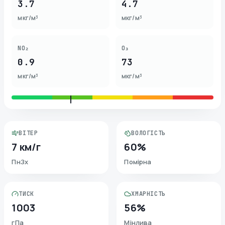
3.7
4.7
мкг/м³
мкг/м³
NO₂
O₃
0.9
73
мкг/м³
мкг/м³
ВІТЕР
ВОЛОГІСТЬ
7 км/г
60%
ПнЗх
Помірна
ТИСК
ХМАРНІСТЬ
1003
56%
гПа
Мінлива