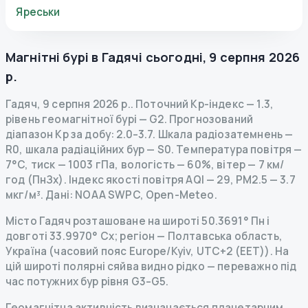
Яреськи
Магнітні бурі в
Гадячі
сьогодні
,
9 серпня 2026
р.
Гадяч
,
9 серпня 2026 р.
.
Поточний Kp-індекс
—
1.3
,
рівень геомагнітної бурі
— G
2
.
Прогнозований
діапазон Kp за добу: 2.0–3.7.
Шкала радіозатемнень
—
R
0
,
шкала радіаційних бур
— S
0
.
Температура повітря —
7°C, тиск — 1003 гПа, вологість — 60%, вітер — 7 км/
год (ПнЗх).
Індекс якості повітря AQI — 29, PM2.5 — 3.7
мкг/м³.
Дані
: NOAA SWPC, Open-Meteo.
Місто Гадяч розташоване на широті 50.3691° Пн і
довготі 33.9970° Сх; регіон — Полтавська область,
Україна (часовий пояс Europe/Kyiv, UTC+2 (EET)). На
цій широті полярні сяйва видно рідко — переважно під
час потужних бур рівня G3–G5.
Геомагнітна активність визначається планетарним