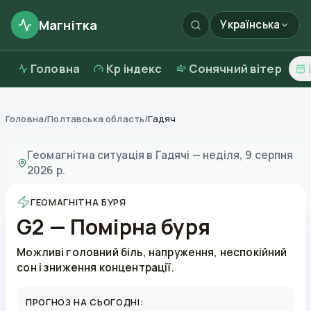
Магнітка
Українська
Головна
Kp індекс
Сонячний вітер
Головна
/
Полтавська область
/
Гадяч
Магнітні бурі в
Гадячі
—
погода та якість повітря
Геомагнітна ситуація в
Гадячі
—
неділя, 9 серпня
2026 р.
ГЕОМАГНІТНА БУРЯ
G2 — Помірна буря
Можливі головний біль, напруження, неспокійний
сон і зниження концентрації.
ПРОГНОЗ НА СЬОГОДНІ: