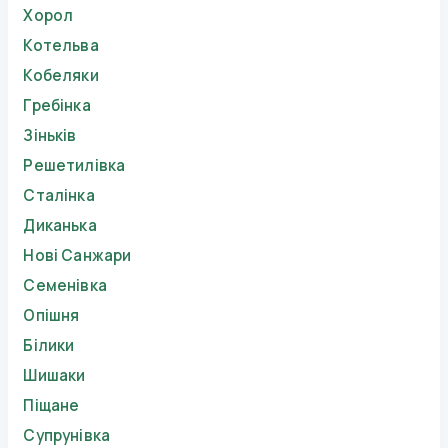
Хорол
Котельва
Кобеляки
Гребінка
Зіньків
Решетилівка
Сталінка
Диканька
Нові Санжари
Семенівка
Опішня
Білики
Шишаки
Піщане
Супрунівка