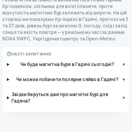
Kp-індексом, спільним для всієї планети, проте
відчутність магнітних бур залежить від широти. На цій
сторінці ми показуємо Kp-індекс в Гадячі, прогноз на 3
та 27 днів, рівень бурі за шкалою G, погоду, схід і захід
сонця та якість повітря — у реальному часі за даними
NOAA SWPC, Укргідрометцентру та Open-Meteo.
ЧАСТІ ЗАПИТАННЯ
Чи буде магнітна буря в Гадячі сьогодні?
▾
Чи можна побачити полярне сяйво в Гадячі?
▾
Звідки беруться дані про магнітні бурі для
▾
Гадяча?