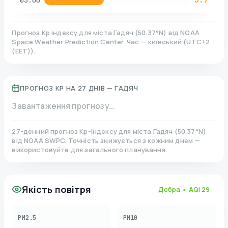
03:00
Прогноз Kp індексу для міста
Гадяч
(
50.37
°N)
від NOAA
Space Weather Prediction Center. Час — київський
(
UTC+2
(EET)
).
ПРОГНОЗ KP НА 27 ДНІВ —
ГАДЯЧ
Завантаження прогнозу...
27-денний прогноз Kp-індексу для міста
Гадяч
(
50.37
°N)
від NOAA SWPC. Точність знижується з кожним днем —
використовуйте для загального планування.
Якість повітря
Добра
• AQI
29
PM2.5
PM10