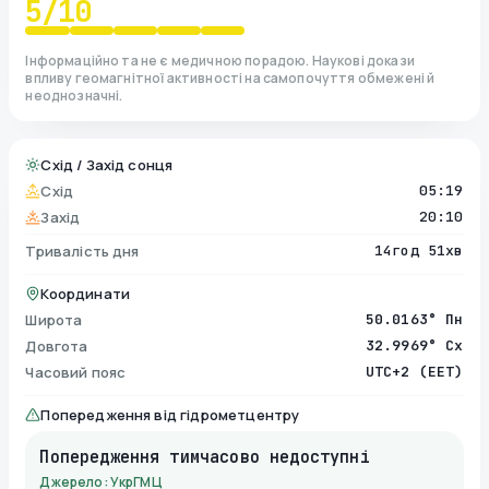
5
/10
Інформаційно та не є медичною порадою. Наукові докази
впливу геомагнітної активності на самопочуття обмежені й
неоднозначні.
Схід / Захід сонця
Схід
05:19
Захід
20:10
Тривалість дня
14год 51хв
Координати
Широта
50.0163° Пн
Довгота
32.9969° Сх
Часовий пояс
UTC+2 (EET)
Попередження від гідрометцентру
Попередження тимчасово недоступні
Джерело: УкрГМЦ