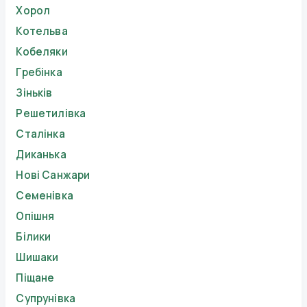
Хорол
Котельва
Кобеляки
Гребінка
Зіньків
Решетилівка
Сталінка
Диканька
Нові Санжари
Семенівка
Опішня
Білики
Шишаки
Піщане
Супрунівка