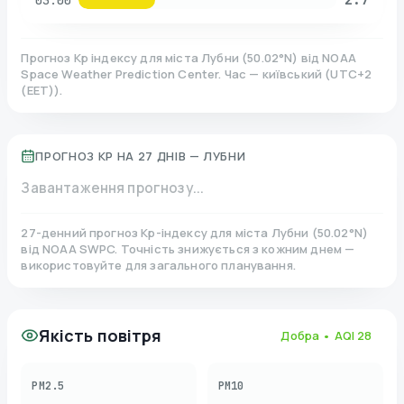
03:00
Прогноз Kp індексу для міста
Лубни
(
50.02
°N)
від NOAA
Space Weather Prediction Center. Час — київський
(
UTC+2
(EET)
).
ПРОГНОЗ KP НА 27 ДНІВ —
ЛУБНИ
Завантаження прогнозу...
27-денний прогноз Kp-індексу для міста
Лубни
(
50.02
°N)
від NOAA SWPC. Точність знижується з кожним днем —
використовуйте для загального планування.
Якість повітря
Добра
• AQI
28
PM2.5
PM10