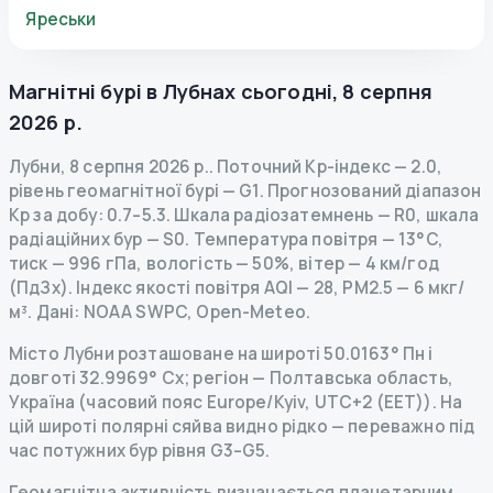
Яреськи
Магнітні бурі в
Лубнах
сьогодні
,
8 серпня
2026 р.
Лубни
,
8 серпня 2026 р.
.
Поточний Kp-індекс
—
2.0
,
рівень геомагнітної бурі
— G
1
.
Прогнозований діапазон
Kp за добу: 0.7–5.3.
Шкала радіозатемнень
— R
0
,
шкала
радіаційних бур
— S
0
.
Температура повітря — 13°C,
тиск — 996 гПа, вологість — 50%, вітер — 4 км/год
(ПдЗх).
Індекс якості повітря AQI — 28, PM2.5 — 6 мкг/
м³.
Дані
: NOAA SWPC, Open-Meteo.
Місто Лубни розташоване на широті 50.0163° Пн і
довготі 32.9969° Сх; регіон — Полтавська область,
Україна (часовий пояс Europe/Kyiv, UTC+2 (EET)). На
цій широті полярні сяйва видно рідко — переважно під
час потужних бур рівня G3–G5.
Геомагнітна активність визначається планетарним