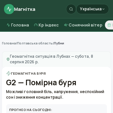
Магнітка
Українська
Головна
Kp індекс
Сонячний вітер
Головна
/
Полтавська область
/
Лубни
Магнітні бурі в
Лубнах
—
погода та якість повітря
Геомагнітна ситуація в
Лубнах
—
субота, 8
серпня 2026 р.
ГЕОМАГНІТНА БУРЯ
G2 — Помірна буря
Можливі головний біль, напруження, неспокійний
сон і зниження концентрації.
ПРОГНОЗ НА СЬОГОДНІ: