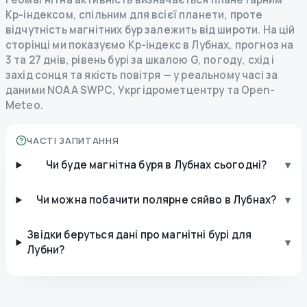
Kp-індексом, спільним для всієї планети, проте
відчутність магнітних бур залежить від широти. На цій
сторінці ми показуємо Kp-індекс в Лубнах, прогноз на
3 та 27 днів, рівень бурі за шкалою G, погоду, схід і
захід сонця та якість повітря — у реальному часі за
даними NOAA SWPC, Укргідрометцентру та Open-
Meteo.
ЧАСТІ ЗАПИТАННЯ
Чи буде магнітна буря в Лубнах сьогодні?
▾
Чи можна побачити полярне сяйво в Лубнах?
▾
Звідки беруться дані про магнітні бурі для
▾
Лубни?