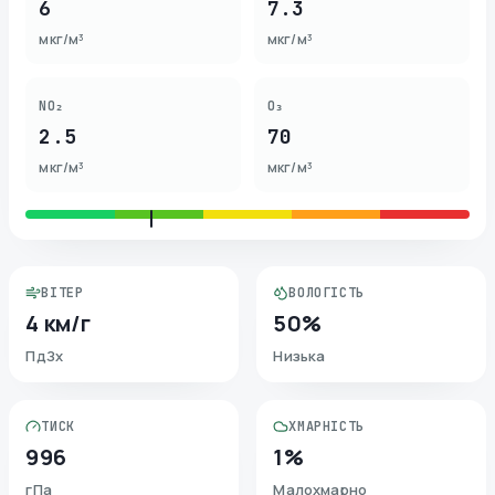
6
7.3
мкг/м³
мкг/м³
NO₂
O₃
2.5
70
мкг/м³
мкг/м³
ВІТЕР
ВОЛОГІСТЬ
4 км/г
50%
ПдЗх
Низька
ТИСК
ХМАРНІСТЬ
996
1%
гПа
Малохмарно