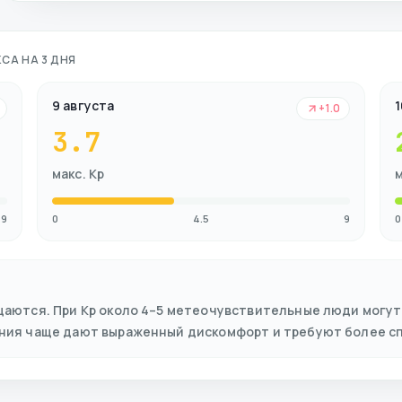
СА НА 3 ДНЯ
9 августа
1
+1.0
3.7
макс. Kp
м
9
0
4.5
9
0
щаются. При Kp около 4–5 метеочувствительные люди могут
ения чаще дают выраженный дискомфорт и требуют более с