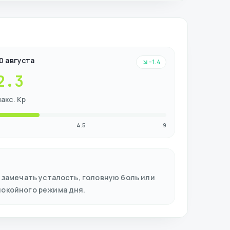
0 августа
-1.4
2.3
акс. Kp
4.5
9
 замечать усталость, головную боль или
покойного режима дня.