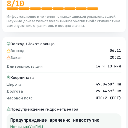
8
/10
Информационно и не является медицинской рекомендацией.
Научные доказательства влияния геомагнитной активности на
самочувствие ограничены и неоднозначны.
Восход / Закат солнца
Восход
06:11
Закат
20:21
Длительность дня
14 ч 10 мин
Координаты
Широта
49.0460° Пн
Долгота
25.4469° Сх
Часовой пояс
UTC+2 (EET)
Предупреждение гидрометцентра
Предупреждение временно недоступно
Источник: УкрГМЦ