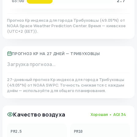
2.7
03:00
Прогноз Kp индекса для города
Трибуховцы
(
49.05
°N)
от
NOAA Space Weather Prediction Center. Время — киевское
(
UTC+2 (EET)
).
ПРОГНОЗ KP НА 27 ДНЕЙ —
ТРИБУХОВЦЫ
Загрузка прогноза...
27-дневный прогноз Kp индекса для города
Трибуховцы
(
49.05
°N)
от NOAA SWPC. Точность снижается с каждым
днём — используйте для общего планирования.
Качество воздуха
Хорошая
• AQI
34
PM2.5
PM10