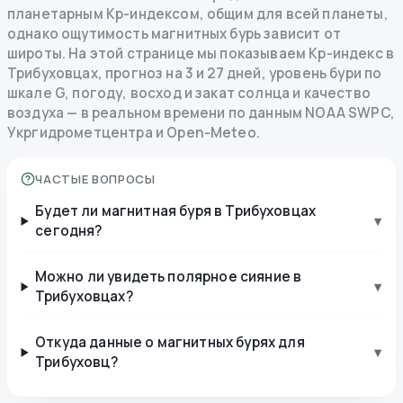
планетарным Kp-индексом, общим для всей планеты,
однако ощутимость магнитных бурь зависит от
широты. На этой странице мы показываем Kp-индекс в
Трибуховцах, прогноз на 3 и 27 дней, уровень бури по
шкале G, погоду, восход и закат солнца и качество
воздуха — в реальном времени по данным NOAA SWPC,
Укргидрометцентра и Open-Meteo.
ЧАСТЫЕ ВОПРОСЫ
Будет ли магнитная буря в Трибуховцах
▾
сегодня?
Можно ли увидеть полярное сияние в
▾
Трибуховцах?
Откуда данные о магнитных бурях для
▾
Трибуховц?