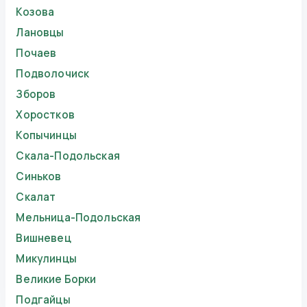
Козова
Лановцы
Почаев
Подволочиск
Зборов
Хоростков
Копычинцы
Скала-Подольская
Синьков
Скалат
Мельница-Подольская
Вишневец
Микулинцы
Великие Борки
Подгайцы