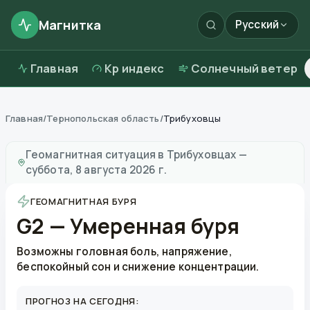
Магнитка
Русский
Главная
Kp индекс
Солнечный ветер
Главная
/
Тернопольская область
/
Трибуховцы
Магнитные бури в
Трибуховцах
—
погода и качество
Геомагнитная ситуация в
Трибуховцах
—
суббота, 8 августа 2026 г.
ГЕОМАГНИТНАЯ БУРЯ
G2 — Умеренная буря
Возможны головная боль, напряжение,
беспокойный сон и снижение концентрации.
ПРОГНОЗ НА СЕГОДНЯ: