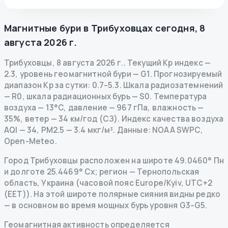
Магнитные бури в
Трибуховцах
сегодня
,
8
августа 2026 г.
Трибуховцы
,
8 августа 2026 г.
.
Текущий Kp индекс
—
2.3
,
уровень геомагнитной бури
— G
1
.
Прогнозируемый
диапазон Kp за сутки: 0.7–5.3.
Шкала радиозатемнений
— R
0
,
шкала радиационных бурь
— S
0
.
Температура
воздуха — 13°C, давление — 967 гПа, влажность —
35%, ветер — 34 км/год (СЗ).
Индекс качества воздуха
AQI — 34, PM2.5 — 3.4 мкг/м³.
Данные
: NOAA SWPC,
Open-Meteo.
Город Трибуховцы расположен на широте 49.0460° Пн
и долготе 25.4469° Сх; регион — Тернопольская
область, Украина (часовой пояс Europe/Kyiv, UTC+2
(EET)). На этой широте полярные сияния видны редко
— в основном во время мощных бурь уровня G3–G5.
Геомагнитная активность определяется