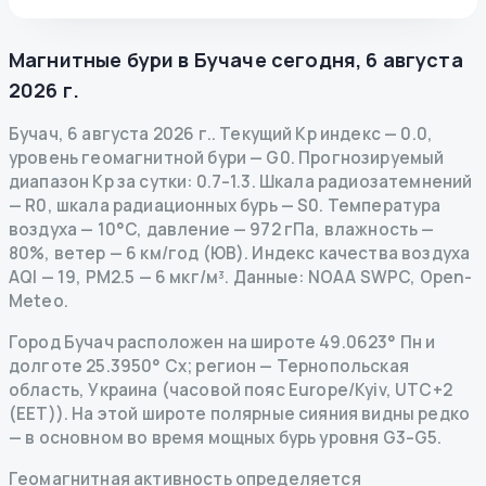
Магнитные бури в
Бучаче
сегодня
,
6 августа
2026 г.
Бучач
,
6 августа 2026 г.
.
Текущий Kp индекс
—
0.0
,
уровень геомагнитной бури
— G
0
.
Прогнозируемый
диапазон Kp за сутки: 0.7–1.3.
Шкала радиозатемнений
— R
0
,
шкала радиационных бурь
— S
0
.
Температура
воздуха — 10°C, давление — 972 гПа, влажность —
80%, ветер — 6 км/год (ЮВ).
Индекс качества воздуха
AQI — 19, PM2.5 — 6 мкг/м³.
Данные
: NOAA SWPC, Open-
Meteo.
Город Бучач расположен на широте 49.0623° Пн и
долготе 25.3950° Сх; регион — Тернопольская
область, Украина (часовой пояс Europe/Kyiv, UTC+2
(EET)). На этой широте полярные сияния видны редко
— в основном во время мощных бурь уровня G3–G5.
Геомагнитная активность определяется