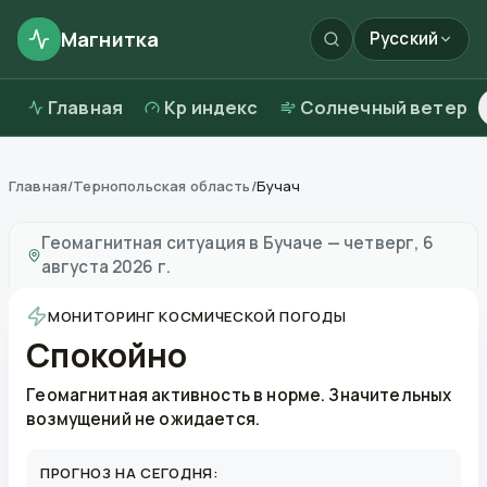
Магнитка
Русский
Главная
Kp индекс
Солнечный ветер
Главная
/
Тернопольская область
/
Бучач
Магнитные бури в
Бучаче
—
погода и качество возд
Геомагнитная ситуация в
Бучаче
—
четверг, 6
августа 2026 г.
МОНИТОРИНГ КОСМИЧЕСКОЙ ПОГОДЫ
Спокойно
Геомагнитная активность в норме. Значительных
возмущений не ожидается.
ПРОГНОЗ НА СЕГОДНЯ: