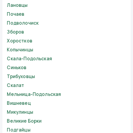
Лановцы
Почаев
Подволочиск
Зборов
Хоростков
Копычинцы
Скала-Подольская
Синьков
Трибуховцы
Скалат
Мельница-Подольская
Вишневец
Микулинцы
Великие Борки
Подгайцы