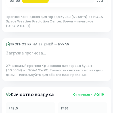
3.3
03:00
Прогноз Kp индекса для города
Бучач
(
49.06
°N)
от NOAA
Space Weather Prediction Center. Время — киевское
(
UTC+2 (EET)
).
ПРОГНОЗ KP НА 27 ДНЕЙ —
БУЧАЧ
Загрузка прогноза...
27-дневный прогноз Kp индекса для города
Бучач
(
49.06
°N)
от NOAA SWPC. Точность снижается с каждым
днём — используйте для общего планирования.
Качество воздуха
Отличная
• AQI
19
PM2.5
PM10