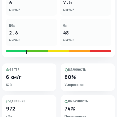
6
7.5
мкг/м³
мкг/м³
NO₂
O₃
2.6
48
мкг/м³
мкг/м³
ВЕТЕР
ВЛАЖНОСТЬ
6 км/г
80%
ЮВ
Умеренная
ДАВЛЕНИЕ
ОБЛАЧНОСТЬ
972
74%
гПа
Переменная