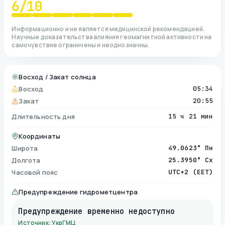
6
/10
Информационно и не является медицинской рекомендацией.
Научные доказательства влияния геомагнитной активности на
самочувствие ограничены и неоднозначны.
Восход / Закат солнца
Восход
05:34
Закат
20:55
Длительность дня
15 ч 21 мин
Координаты
Широта
49.0623° Пн
Долгота
25.3950° Сх
Часовой пояс
UTC+2 (EET)
Предупреждение гидрометцентра
Предупреждение временно недоступно
Источник: УкрГМЦ