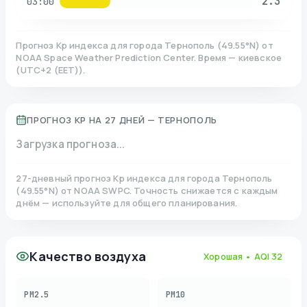
2.3
03:00
Прогноз Kp индекса для города
Тернополь
(
49.55
°N)
от
NOAA Space Weather Prediction Center. Время — киевское
(
UTC+2 (EET)
).
ПРОГНОЗ KP НА 27 ДНЕЙ —
ТЕРНОПОЛЬ
Загрузка прогноза...
27-дневный прогноз Kp индекса для города
Тернополь
(
49.55
°N)
от NOAA SWPC. Точность снижается с каждым
днём — используйте для общего планирования.
Качество воздуха
Хорошая
• AQI
32
PM2.5
PM10