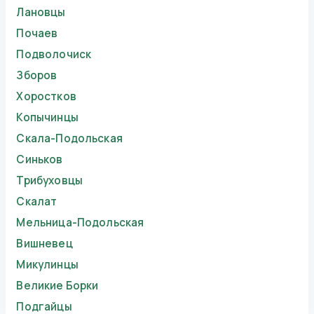
Лановцы
Почаев
Подволочиск
Зборов
Хоростков
Копычинцы
Скала-Подольская
Синьков
Трибуховцы
Скалат
Мельница-Подольская
Вишневец
Микулинцы
Великие Борки
Подгайцы