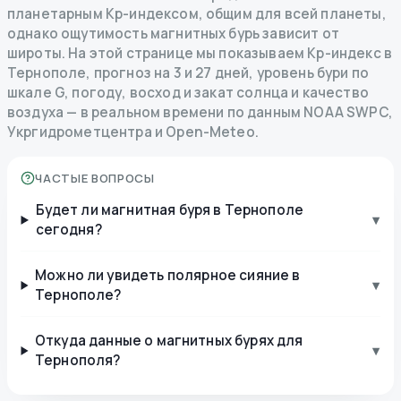
планетарным Kp-индексом, общим для всей планеты,
однако ощутимость магнитных бурь зависит от
широты. На этой странице мы показываем Kp-индекс в
Тернополе, прогноз на 3 и 27 дней, уровень бури по
шкале G, погоду, восход и закат солнца и качество
воздуха — в реальном времени по данным NOAA SWPC,
Укргидрометцентра и Open-Meteo.
ЧАСТЫЕ ВОПРОСЫ
Будет ли магнитная буря в Тернополе
▾
сегодня?
Можно ли увидеть полярное сияние в
▾
Тернополе?
Откуда данные о магнитных бурях для
▾
Тернополя?