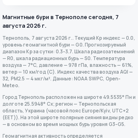
Магнитные бури в
Тернополе
сегодня
,
7
августа 2026 г.
Тернополь
,
7 августа 2026 г.
.
Текущий Kp индекс
—
0.0
,
уровень геомагнитной бури
— G
0
.
Прогнозируемый
диапазон Kp за сутки: 0.3–3.7.
Шкала радиозатемнений
— R
0
,
шкала радиационных бурь
— S
0
.
Температура
воздуха — 7°C, давление — 978 гПа, влажность — 61%,
ветер — 10 км/год (С).
Индекс качества воздуха AQI —
32, PM2.5 — 4 мкг/м³.
Данные
: NOAA SWPC, Open-
Meteo.
Город Тернополь расположен на широте 49.5535° Пн и
долготе 25.5948° Сх; регион — Тернопольская
область, Украина (часовой пояс Europe/Kyiv, UTC+2
(EET)). На этой широте полярные сияния видны редко
— в основном во время мощных бурь уровня G3–G5.
Геомагнитная активность определяется