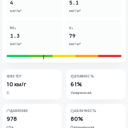
4
5.1
мкг/м³
мкг/м³
NO₂
O₃
1.3
79
мкг/м³
мкг/м³
ВЕТЕР
ВЛАЖНОСТЬ
10 км/г
61%
С
Умеренная
ДАВЛЕНИЕ
ОБЛАЧНОСТЬ
978
80%
гПа
Переменная