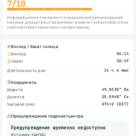
7
/10
Информационно и не является медицинской рекомендацией.
Научные доказательства влияния геомагнитной активности на
самочувствие ограничены и неоднозначны.
Восход / Закат солнца
Восход
06:13
Закат
20:19
Длительность дня
14 ч 6 мин
Координаты
Широта
49.5535° Пн
Долгота
25.5948° Сх
Часовой пояс
UTC+2 (EET)
Предупреждение гидрометцентра
Предупреждение временно недоступно
Источник: УкрГМЦ