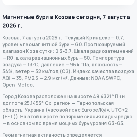
Магнитные бури в
Козове
сегодня
,
7 августа
2026 г.
Козова
,
7 августа 2026 г.
.
Текущий Kp индекс
—
0.7
,
уровень геомагнитной бури
— G
0
.
Прогнозируемый
диапазон Kp за сутки: 0.3–3.7.
Шкала радиозатемнений
— R
0
,
шкала радиационных бурь
— S
0
.
Температура
воздуха — 13°C, давление — 964 гПа, влажность —
34%, ветер — 32 км/год (СЗ).
Индекс качества воздуха
AQI — 35, PM2.5 — 2.9 мкг/м³.
Данные
: NOAA SWPC,
Open-Meteo.
Город Козова расположен на широте 49.4321° Пн и
долготе 25.1455° Сх; регион — Тернопольская
область, Украина (часовой пояс Europe/Kyiv, UTC+2
(EET)). На этой широте полярные сияния видны редко
— в основном во время мощных бурь уровня G3–G5.
Геомагнитная активность определяется