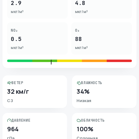
2.9
4.8
мкг/м³
мкг/м³
NO₂
O₃
0.5
88
мкг/м³
мкг/м³
ВЕТЕР
ВЛАЖНОСТЬ
32 км/г
34%
СЗ
Низкая
ДАВЛЕНИЕ
ОБЛАЧНОСТЬ
964
100%
гПа
Сплошная