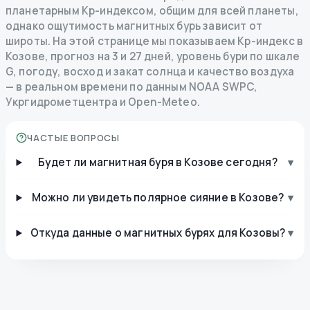
планетарным Kp-индексом, общим для всей планеты,
однако ощутимость магнитных бурь зависит от
широты. На этой странице мы показываем Kp-индекс в
Козове, прогноз на 3 и 27 дней, уровень бури по шкале
G, погоду, восход и закат солнца и качество воздуха
— в реальном времени по данным NOAA SWPC,
Укргидрометцентра и Open-Meteo.
ЧАСТЫЕ ВОПРОСЫ
Будет ли магнитная буря в Козове сегодня?
▾
Можно ли увидеть полярное сияние в Козове?
▾
Откуда данные о магнитных бурях для Козовы?
▾