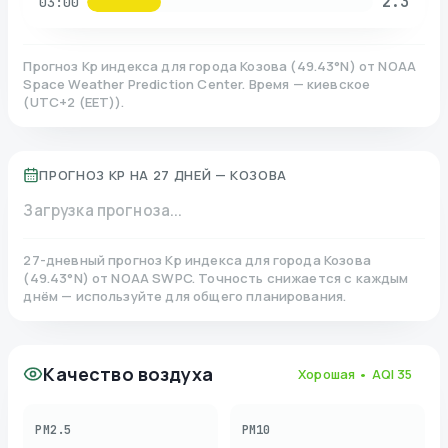
2.3
03:00
Прогноз Kp индекса для города
Козова
(
49.43
°N)
от NOAA
Space Weather Prediction Center. Время — киевское
(
UTC+2 (EET)
).
ПРОГНОЗ KP НА 27 ДНЕЙ —
КОЗОВА
Загрузка прогноза...
27-дневный прогноз Kp индекса для города
Козова
(
49.43
°N)
от NOAA SWPC. Точность снижается с каждым
днём — используйте для общего планирования.
Качество воздуха
Хорошая
• AQI
35
PM2.5
PM10