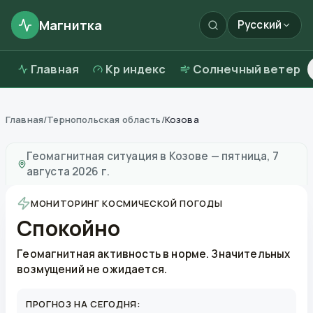
Магнитка
Русский
Главная
Kp индекс
Солнечный ветер
Главная
/
Тернопольская область
/
Козова
Магнитные бури в
Козове
—
погода и качество возд
Геомагнитная ситуация в
Козове
—
пятница, 7
августа 2026 г.
МОНИТОРИНГ КОСМИЧЕСКОЙ ПОГОДЫ
Спокойно
Геомагнитная активность в норме. Значительных
возмущений не ожидается.
ПРОГНОЗ НА СЕГОДНЯ: