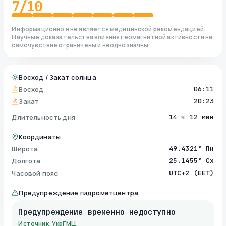
7
/10
Информационно и не является медицинской рекомендацией.
Научные доказательства влияния геомагнитной активности на
самочувствие ограничены и неоднозначны.
Восход / Закат солнца
Восход
06:11
Закат
20:23
Длительность дня
14 ч 12 мин
Координаты
Широта
49.4321° Пн
Долгота
25.1455° Сх
Часовой пояс
UTC+2 (EET)
Предупреждение гидрометцентра
Предупреждение временно недоступно
Источник: УкрГМЦ