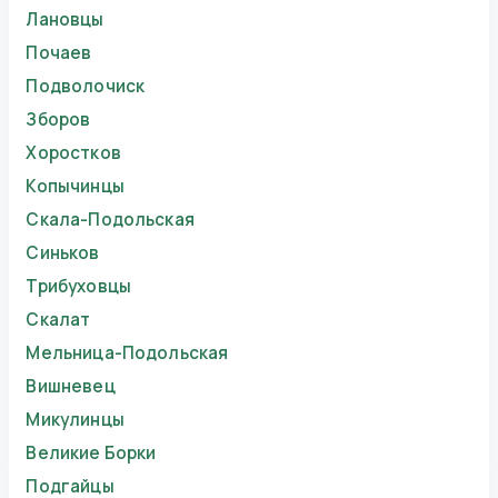
Лановцы
Почаев
Подволочиск
Зборов
Хоростков
Копычинцы
Скала-Подольская
Синьков
Трибуховцы
Скалат
Мельница-Подольская
Вишневец
Микулинцы
Великие Борки
Подгайцы