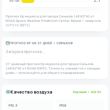
1.7
03:00
Прогноз Kp индекса для города
Синьков
(
48.62
°N)
от
NOAA Space Weather Prediction Center. Время — киевское
(
UTC+2 (EET)
).
ПРОГНОЗ KP НА 27 ДНЕЙ —
СИНЬКОВ
Загрузка прогноза...
27-дневный прогноз Kp индекса для города
Синьков
(
48.62
°N)
от NOAA SWPC. Точность снижается с каждым
днём — используйте для общего планирования.
Качество воздуха
Хорошая
• AQI
34
PM2.5
PM10