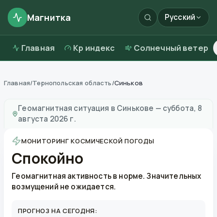
Магнитка
Русский
Главная
Kp индекс
Солнечный ветер
Главная
/
Тернопольская область
/
Синьков
Магнитные бури в
Синькове
—
погода и качество во
Геомагнитная ситуация в
Синькове
—
суббота, 8
августа 2026 г.
МОНИТОРИНГ КОСМИЧЕСКОЙ ПОГОДЫ
Спокойно
Геомагнитная активность в норме. Значительных
возмущений не ожидается.
ПРОГНОЗ НА СЕГОДНЯ: