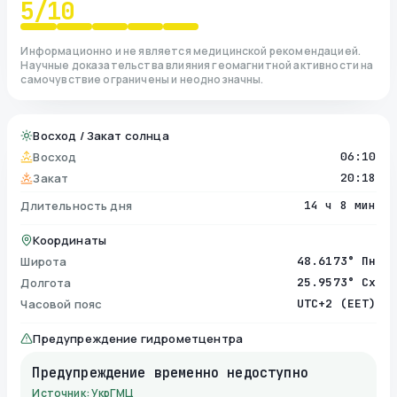
5
/10
Информационно и не является медицинской рекомендацией.
Научные доказательства влияния геомагнитной активности на
самочувствие ограничены и неоднозначны.
Восход / Закат солнца
Восход
06:10
Закат
20:18
Длительность дня
14 ч 8 мин
Координаты
Широта
48.6173° Пн
Долгота
25.9573° Сх
Часовой пояс
UTC+2 (EET)
Предупреждение гидрометцентра
Предупреждение временно недоступно
Источник: УкрГМЦ