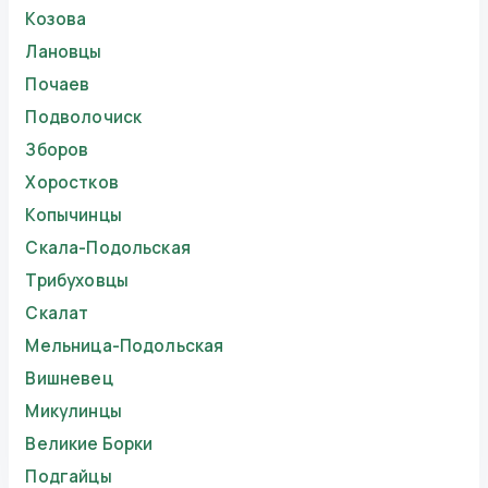
Козова
Лановцы
Почаев
Подволочиск
Зборов
Хоростков
Копычинцы
Скала-Подольская
Трибуховцы
Скалат
Мельница-Подольская
Вишневец
Микулинцы
Великие Борки
Подгайцы