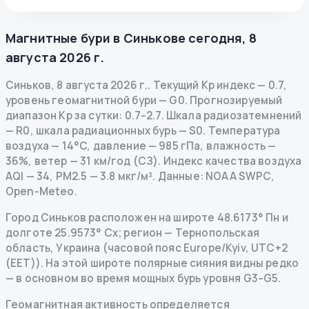
Магнитные бури в
Синькове
сегодня
,
8
августа 2026 г.
Синьков
,
8 августа 2026 г.
.
Текущий Kp индекс
—
0.7
,
уровень геомагнитной бури
— G
0
.
Прогнозируемый
диапазон Kp за сутки: 0.7–2.7.
Шкала радиозатемнений
— R
0
,
шкала радиационных бурь
— S
0
.
Температура
воздуха — 14°C, давление — 985 гПа, влажность —
36%, ветер — 31 км/год (СЗ).
Индекс качества воздуха
AQI — 34, PM2.5 — 3.8 мкг/м³.
Данные
: NOAA SWPC,
Open-Meteo.
Город Синьков расположен на широте 48.6173° Пн и
долготе 25.9573° Сх; регион — Тернопольская
область, Украина (часовой пояс Europe/Kyiv, UTC+2
(EET)). На этой широте полярные сияния видны редко
— в основном во время мощных бурь уровня G3–G5.
Геомагнитная активность определяется