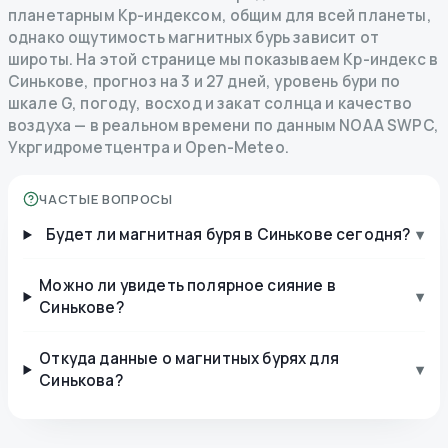
планетарным Kp-индексом, общим для всей планеты,
однако ощутимость магнитных бурь зависит от
широты. На этой странице мы показываем Kp-индекс в
Синькове, прогноз на 3 и 27 дней, уровень бури по
шкале G, погоду, восход и закат солнца и качество
воздуха — в реальном времени по данным NOAA SWPC,
Укргидрометцентра и Open-Meteo.
ЧАСТЫЕ ВОПРОСЫ
Будет ли магнитная буря в Синькове сегодня?
▾
Можно ли увидеть полярное сияние в
▾
Синькове?
Откуда данные о магнитных бурях для
▾
Синькова?