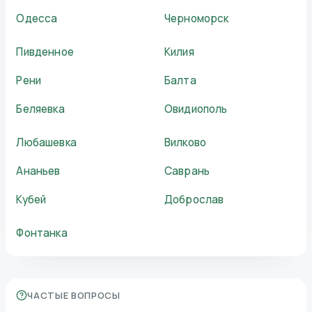
Одесса
Черноморск
Пивденное
Килия
Рени
Балта
Беляевка
Овидиополь
Любашевка
Вилково
Ананьев
Саврань
Кубей
Доброслав
Фонтанка
ЧАСТЫЕ ВОПРОСЫ