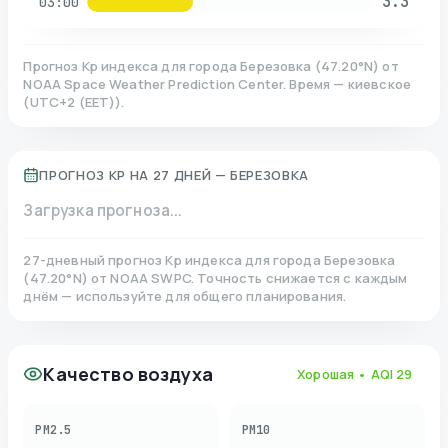
3.3
03:00
Прогноз Kp индекса для города
Березовка
(
47.20
°N)
от
NOAA Space Weather Prediction Center. Время — киевское
(
UTC+2 (EET)
).
ПРОГНОЗ KP НА 27 ДНЕЙ —
БЕРЕЗОВКА
Загрузка прогноза...
27-дневный прогноз Kp индекса для города
Березовка
(
47.20
°N)
от NOAA SWPC. Точность снижается с каждым
днём — используйте для общего планирования.
Качество воздуха
Хорошая
• AQI
29
PM2.5
PM10