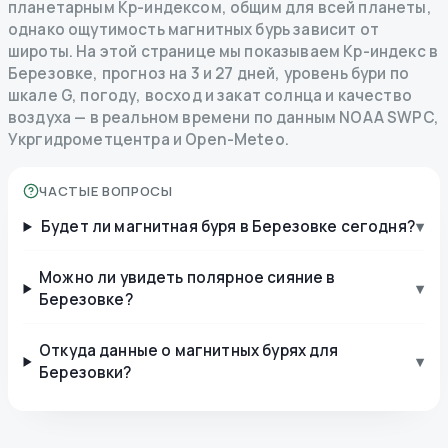
планетарным Kp-индексом, общим для всей планеты,
однако ощутимость магнитных бурь зависит от
широты. На этой странице мы показываем Kp-индекс в
Березовке, прогноз на 3 и 27 дней, уровень бури по
шкале G, погоду, восход и закат солнца и качество
воздуха — в реальном времени по данным NOAA SWPC,
Укргидрометцентра и Open-Meteo.
ЧАСТЫЕ ВОПРОСЫ
Будет ли магнитная буря в Березовке сегодня?
▾
Можно ли увидеть полярное сияние в
▾
Березовке?
Откуда данные о магнитных бурях для
▾
Березовки?