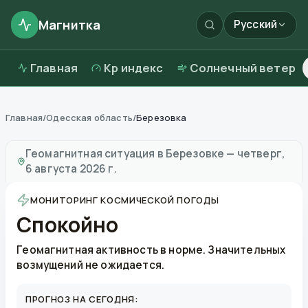
Магнитка
Русский
Главная
Kp индекс
Солнечный ветер
Главная
/
Одесская область
/
Березовка
Магнитные бури в
Березовке
—
погода и качество в
Геомагнитная ситуация в
Березовке
—
четверг,
6 августа 2026 г.
МОНИТОРИНГ КОСМИЧЕСКОЙ ПОГОДЫ
Спокойно
Геомагнитная активность в норме. Значительных
возмущений не ожидается.
ПРОГНОЗ НА СЕГОДНЯ: