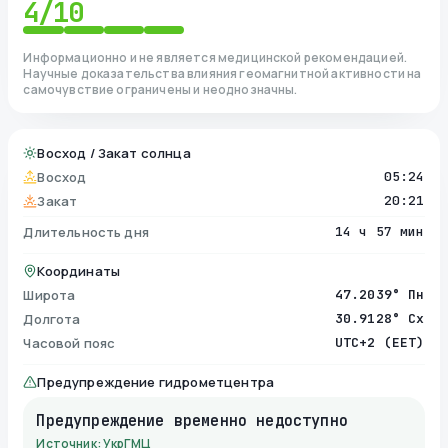
4
/10
Информационно и не является медицинской рекомендацией.
Научные доказательства влияния геомагнитной активности на
самочувствие ограничены и неоднозначны.
Восход / Закат солнца
Восход
05:24
Закат
20:21
Длительность дня
14 ч 57 мин
Координаты
Широта
47.2039° Пн
Долгота
30.9128° Сх
Часовой пояс
UTC+2 (EET)
Предупреждение гидрометцентра
Предупреждение временно недоступно
Источник: УкрГМЦ