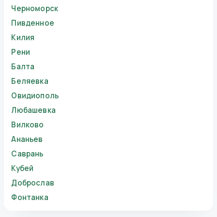
Черноморск
Пивденное
Килия
Рени
Балта
Беляевка
Овидиополь
Любашевка
Вилково
Ананьев
Саврань
Кубей
Доброслав
Фонтанка