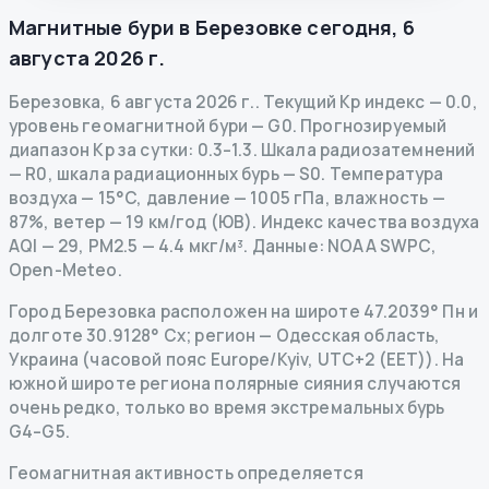
Магнитные бури в
Березовке
сегодня
,
6
августа 2026 г.
Березовка
,
6 августа 2026 г.
.
Текущий Kp индекс
—
0.0
,
уровень геомагнитной бури
— G
0
.
Прогнозируемый
диапазон Kp за сутки: 0.3–1.3.
Шкала радиозатемнений
— R
0
,
шкала радиационных бурь
— S
0
.
Температура
воздуха — 15°C, давление — 1005 гПа, влажность —
87%, ветер — 19 км/год (ЮВ).
Индекс качества воздуха
AQI — 29, PM2.5 — 4.4 мкг/м³.
Данные
: NOAA SWPC,
Open-Meteo.
Город Березовка расположен на широте 47.2039° Пн и
долготе 30.9128° Сх; регион — Одесская область,
Украина (часовой пояс Europe/Kyiv, UTC+2 (EET)). На
южной широте региона полярные сияния случаются
очень редко, только во время экстремальных бурь
G4–G5.
Геомагнитная активность определяется