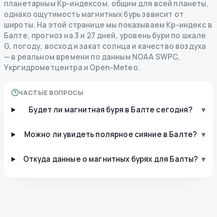
планетарным Kp-индексом, общим для всей планеты,
однако ощутимость магнитных бурь зависит от
широты. На этой странице мы показываем Kp-индекс в
Балте, прогноз на 3 и 27 дней, уровень бури по шкале
G, погоду, восход и закат солнца и качество воздуха
— в реальном времени по данным NOAA SWPC,
Укргидрометцентра и Open-Meteo.
ЧАСТЫЕ ВОПРОСЫ
Будет ли магнитная буря в Балте сегодня?
▾
Можно ли увидеть полярное сияние в Балте?
▾
Откуда данные о магнитных бурях для Балты?
▾