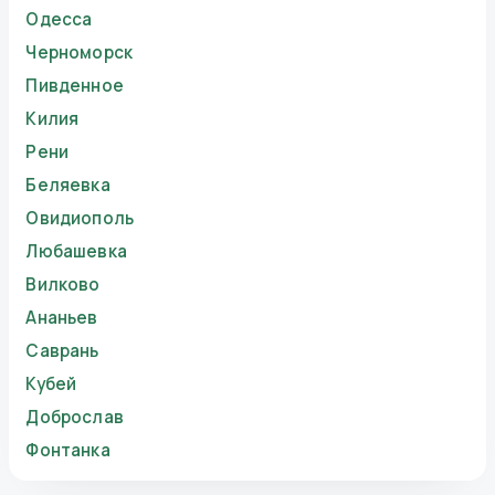
Одесса
Черноморск
Пивденное
Килия
Рени
Беляевка
Овидиополь
Любашевка
Вилково
Ананьев
Саврань
Кубей
Доброслав
Фонтанка