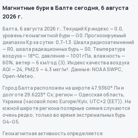
Магнитные бури в
Балте
сегодня
,
6 августа
2026 г.
Балта
,
6 августа 2026 г.
.
Текущий Kp индекс
—
0.0
,
уровень геомагнитной бури
— G
0
.
Прогнозируемый
диапазон Kp за сутки: 0.7–1.3.
Шкала радиозатемнений
— R
0
,
шкала радиационных бурь
— S
0
.
Температура
воздуха — 18°C, давление — 1001 гПа, влажность —
60%, ветер — 6 км/год (З).
Индекс качества воздуха
AQI — 24, PM2.5 — 4.3 мкг/м³.
Данные
: NOAA SWPC,
Open-Meteo.
Город Балта расположен на широте 47.9360° Пн и
долготе 29.6223° Сх; регион — Одесская область,
Украина (часовой пояс Europe/Kyiv, UTC+2 (EET)). На
южной широте региона полярные сияния случаются
очень редко, только во время экстремальных бурь
G4–G5.
Геомагнитная активность определяется