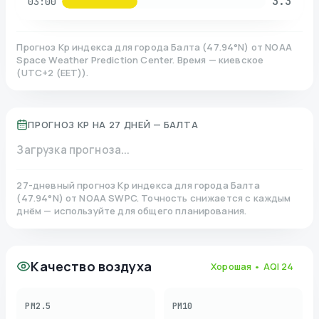
3.3
03:00
Прогноз Kp индекса для города
Балта
(
47.94
°N)
от NOAA
Space Weather Prediction Center. Время — киевское
(
UTC+2 (EET)
).
ПРОГНОЗ KP НА 27 ДНЕЙ —
БАЛТА
Загрузка прогноза...
27-дневный прогноз Kp индекса для города
Балта
(
47.94
°N)
от NOAA SWPC. Точность снижается с каждым
днём — используйте для общего планирования.
Качество воздуха
Хорошая
• AQI
24
PM2.5
PM10