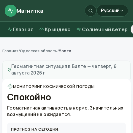
Магнитка
Русский
Главная
Kp индекс
Солнечный ветер
Главная
/
Одесская область
/
Балта
Магнитные бури в
Балте
—
погода и качество возду
Геомагнитная ситуация в
Балте
—
четверг, 6
августа 2026 г.
МОНИТОРИНГ КОСМИЧЕСКОЙ ПОГОДЫ
Спокойно
Геомагнитная активность в норме. Значительных
возмущений не ожидается.
ПРОГНОЗ НА СЕГОДНЯ: