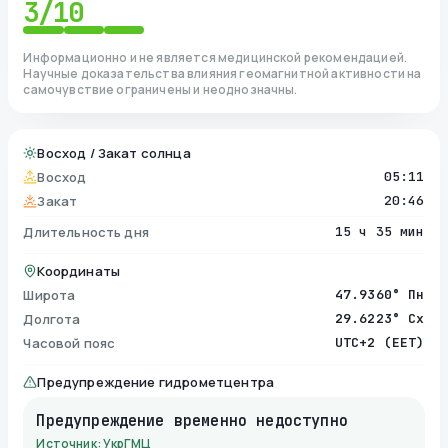
3
/10
Информационно и не является медицинской рекомендацией.
Научные доказательства влияния геомагнитной активности на
самочувствие ограничены и неоднозначны.
Восход / Закат солнца
Восход
05:11
Закат
20:46
Длительность дня
15 ч 35 мин
Координаты
Широта
47.9360° Пн
Долгота
29.6223° Сх
Часовой пояс
UTC+2 (EET)
Предупреждение гидрометцентра
Предупреждение временно недоступно
Источник: УкрГМЦ