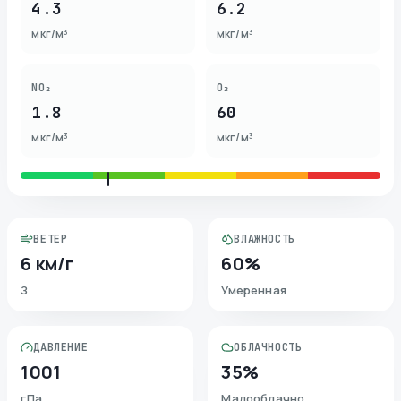
4.3
6.2
мкг/м³
мкг/м³
NO₂
O₃
1.8
60
мкг/м³
мкг/м³
ВЕТЕР
ВЛАЖНОСТЬ
6 км/г
60%
З
Умеренная
ДАВЛЕНИЕ
ОБЛАЧНОСТЬ
1001
35%
гПа
Малооблачно