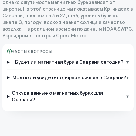
однако ощутимость магнитных бурь зависит от
широты. На этой странице мы показываем Kp-индекс в
Саврани, прогноз на 3 и 27 дней, уровень бури по
шкале G, погоду, восход и закат солнца и качество
воздуха — в реальном времени по данным NOAA SWPC,
Укргидрометцентра и Open-Meteo.
ЧАСТЫЕ ВОПРОСЫ
Будет ли магнитная буря в Саврани сегодня?
▾
Можно ли увидеть полярное сияние в Саврани?
▾
Откуда данные о магнитных бурях для
▾
Савраня?