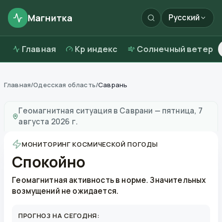
Магнитка
Русский
Главная
Kp индекс
Солнечный ветер
Главная
/
Одесская область
/
Саврань
Магнитные бури в
Саврани
—
погода и качество воз
Геомагнитная ситуация в
Саврани
—
пятница, 7
августа 2026 г.
МОНИТОРИНГ КОСМИЧЕСКОЙ ПОГОДЫ
Спокойно
Геомагнитная активность в норме. Значительных
возмущений не ожидается.
ПРОГНОЗ НА СЕГОДНЯ: