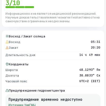
3
/10
Информационно и не является медицинской рекомендацией.
Научные доказательства влияния геомагнитной активности на
самочувствие ограничены и неоднозначны.
Восход / Закат солнца
Восход
05:31
Закат
20:20
Длительность дня
14 ч 49 мин
Координаты
Широта
48.1293° Пн
Долгота
30.0833° Сх
Часовой пояс
UTC+2 (EET)
Предупреждение гидрометцентра
Предупреждение временно недоступно
Источник: УкрГМЦ