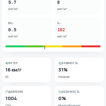
5.7
8
мкг/м³
мкг/м³
NO₂
O₃
0.5
102
мкг/м³
мкг/м³
ВЕТЕР
ВЛАЖНОСТЬ
16 км/г
31%
Ю
Низкая
ДАВЛЕНИЕ
ОБЛАЧНОСТЬ
1004
0%
гПа
Малооблачно