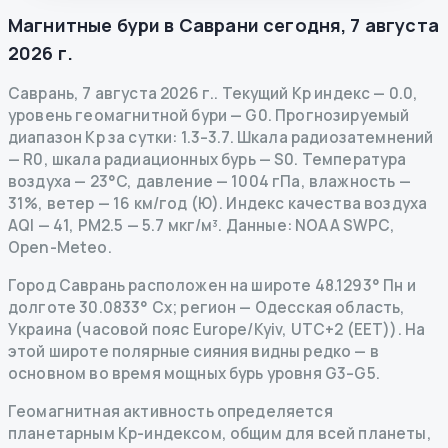
Магнитные бури в
Саврани
сегодня
,
7 августа
2026 г.
Саврань
,
7 августа 2026 г.
.
Текущий Kp индекс
—
0.0
,
уровень геомагнитной бури
— G
0
.
Прогнозируемый
диапазон Kp за сутки: 1.3–3.7.
Шкала радиозатемнений
— R
0
,
шкала радиационных бурь
— S
0
.
Температура
воздуха — 23°C, давление — 1004 гПа, влажность —
31%, ветер — 16 км/год (Ю).
Индекс качества воздуха
AQI — 41, PM2.5 — 5.7 мкг/м³.
Данные
: NOAA SWPC,
Open-Meteo.
Город Саврань расположен на широте 48.1293° Пн и
долготе 30.0833° Сх; регион — Одесская область,
Украина (часовой пояс Europe/Kyiv, UTC+2 (EET)). На
этой широте полярные сияния видны редко — в
основном во время мощных бурь уровня G3–G5.
Геомагнитная активность определяется
планетарным Kp-индексом, общим для всей планеты,