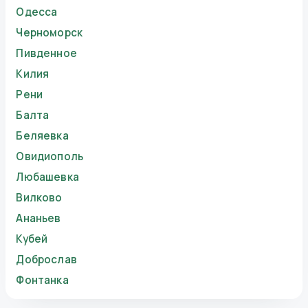
Одесса
Черноморск
Пивденное
Килия
Рени
Балта
Беляевка
Овидиополь
Любашевка
Вилково
Ананьев
Кубей
Доброслав
Фонтанка