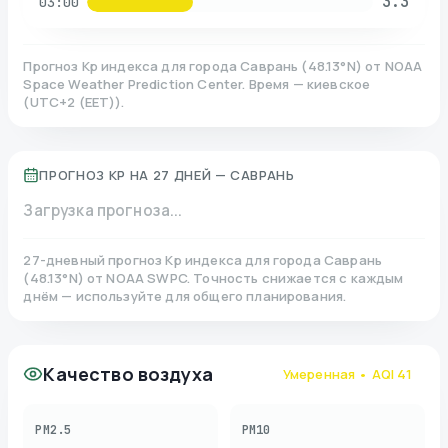
3.3
03:00
Прогноз Kp индекса для города
Саврань
(
48.13
°N)
от NOAA
Space Weather Prediction Center. Время — киевское
(
UTC+2 (EET)
).
ПРОГНОЗ KP НА 27 ДНЕЙ —
САВРАНЬ
Загрузка прогноза...
27-дневный прогноз Kp индекса для города
Саврань
(
48.13
°N)
от NOAA SWPC. Точность снижается с каждым
днём — используйте для общего планирования.
Качество воздуха
Умеренная
• AQI
41
PM2.5
PM10