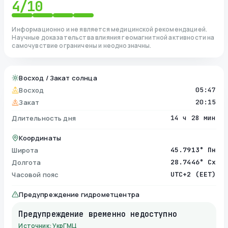
4
/10
Информационно и не является медицинской рекомендацией.
Научные доказательства влияния геомагнитной активности на
самочувствие ограничены и неоднозначны.
Восход / Закат солнца
Восход
05:47
Закат
20:15
Длительность дня
14 ч 28 мин
Координаты
Широта
45.7913° Пн
Долгота
28.7446° Сх
Часовой пояс
UTC+2 (EET)
Предупреждение гидрометцентра
Предупреждение временно недоступно
Источник: УкрГМЦ