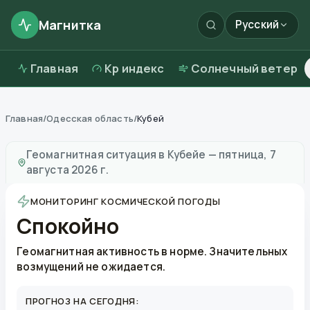
Магнитка
Русский
Главная
Kp индекс
Солнечный ветер
Главная
/
Одесская область
/
Кубей
Магнитные бури в
Кубейе
—
погода и качество возд
Геомагнитная ситуация в
Кубейе
—
пятница, 7
августа 2026 г.
МОНИТОРИНГ КОСМИЧЕСКОЙ ПОГОДЫ
Спокойно
Геомагнитная активность в норме. Значительных
возмущений не ожидается.
ПРОГНОЗ НА СЕГОДНЯ: