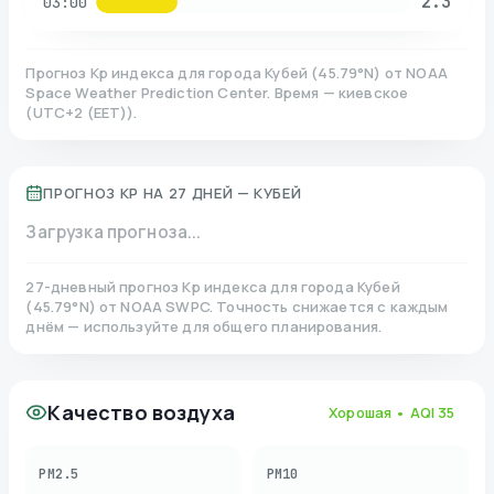
2.3
03:00
Прогноз Kp индекса для города
Кубей
(
45.79
°N)
от NOAA
Space Weather Prediction Center. Время — киевское
(
UTC+2 (EET)
).
ПРОГНОЗ KP НА 27 ДНЕЙ —
КУБЕЙ
Загрузка прогноза...
27-дневный прогноз Kp индекса для города
Кубей
(
45.79
°N)
от NOAA SWPC. Точность снижается с каждым
днём — используйте для общего планирования.
Качество воздуха
Хорошая
• AQI
35
PM2.5
PM10