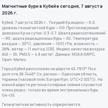
Магнитные бури в
Кубейе
сегодня
,
7 августа
2026 г.
Кубей
,
7 августа 2026 г.
.
Текущий Kp индекс
—
0.0
,
уровень геомагнитной бури
— G
0
.
Прогнозируемый
диапазон Kp за сутки: 0.3–3.7.
Шкала радиозатемнений
— R
0
,
шкала радиационных бурь
— S
0
.
Температура
воздуха — 20°C, давление — 1001 гПа, влажность —
28%, ветер — 11 км/год (СВ).
Индекс качества воздуха
AQI — 35, PM2.5 — 4.8 мкг/м³.
Данные
: NOAA SWPC,
Open-Meteo.
Город Кубей расположен на широте 45.7913° Пн и
долготе 28.7446° Сх; регион — Одесская область,
Украина (часовой пояс Europe/Kyiv, UTC+2 (EET)). На
южной широте региона полярные сияния случаются
очень редко, только во время экстремальных бурь
G4–G5.
Геомагнитная активность определяется