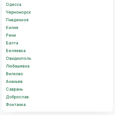
Одесса
Черноморск
Пивденное
Килия
Рени
Балта
Беляевка
Овидиополь
Любашевка
Вилково
Ананьев
Саврань
Доброслав
Фонтанка