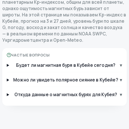
планетарным Kp-индексом, общим для всей планеты,
однако ощутимость магнитных бурь зависит от
широты. На этой странице мы показываем Kp-индекс в
Кубейе, прогноз на 3 и 27 дней, уровень бури по шкале
G, погоду, восход и закат солнца и качество воздуха
— в реальном времени по данным NOAA SWPC,
Укргидрометцентра и Open-Meteo.
ЧАСТЫЕ ВОПРОСЫ
Будет ли магнитная буря в Кубейе сегодня?
▾
Можно ли увидеть полярное сияние в Кубейе?
▾
Откуда данные о магнитных бурях для Кубея?
▾