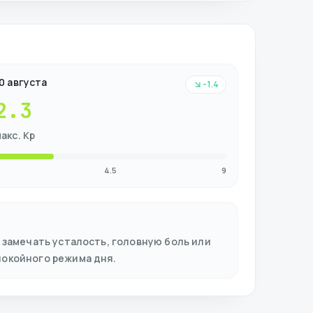
0 августа
-1.4
2.3
акс. Kp
4.5
9
 замечать усталость, головную боль или
покойного режима дня.