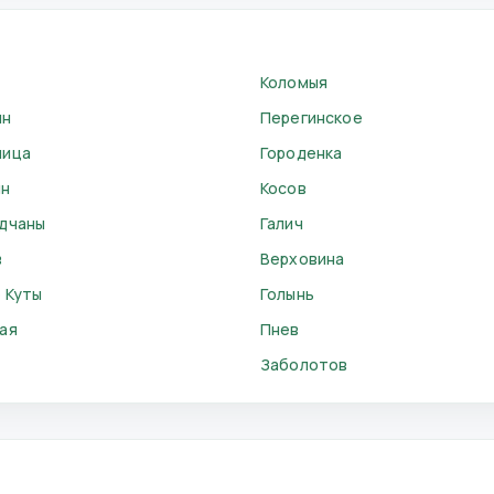
Коломыя
ын
Перегинское
ница
Городенка
ин
Косов
дчаны
Галич
в
Верховина
 Куты
Голынь
ая
Пнев
Заболотов