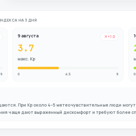
ИНДЕКСА НА 3 ДНЯ
9 августа
1
+1.0
3.7
макс. Kp
м
9
0
4.5
9
0
щаются. При Kp около 4–5 метеочувствительные люди могут
ения чаще дают выраженный дискомфорт и требуют более с