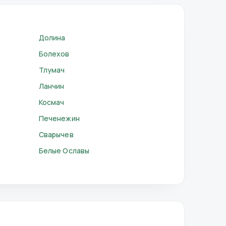
Долина
Болехов
Тлумач
Ланчин
Космач
Печенежин
Сварычев
Белые Ославы