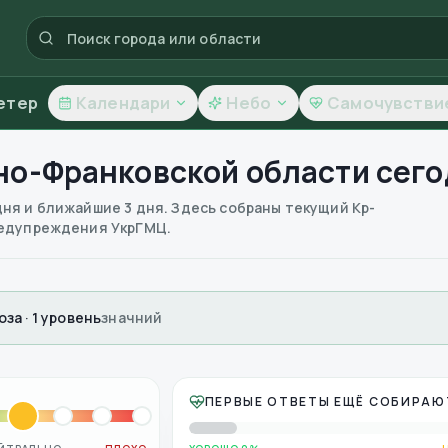
етер
Календари
Небо
Самочувстви
но-Франковской области
сего
дня и ближайшие 3 дня. Здесь собраны текущий Kp-
предупреждения УкрГМЦ.
за · 1 уровень
значний
ПЕРВЫЕ ОТВЕТЫ ЕЩЁ СОБИРАЮ