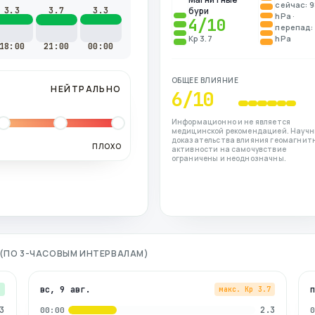
сейчас: 
3.3
3.7
3.3
бури
hPa ·
4
/10
перепад: 
Kp 3.7
hPa
18:00
21:00
00:00
ОБЩЕЕ ВЛИЯНИЕ
НЕЙТРАЛЬНО
6
/10
Информационно и не является
медицинской рекомендацией. Науч
доказательства влияния геомагнит
ПЛОХО
активности на самочувствие
ограничены и неоднозначны.
Я (ПО 3-ЧАСОВЫМ ИНТЕРВАЛАМ)
вс, 9 авг.
3
макс. Kp
3.7
3
2.3
00:00