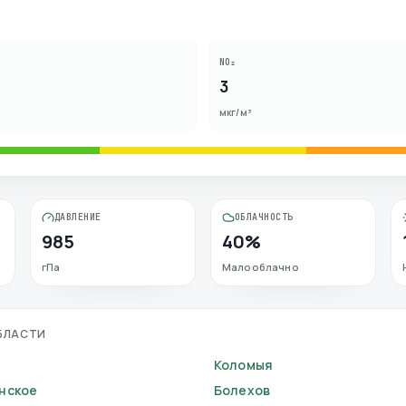
NO₂
3
мкг/м³
ДАВЛЕНИЕ
ОБЛАЧНОСТЬ
985
40%
гПа
Малооблачно
БЛАСТИ
Коломыя
нское
Болехов