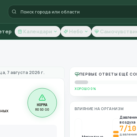
етер
Календари
Небо
Самочувстви
чество воздуха
а, 7 августа 2026 г.
ПЕРВЫЕ ОТВЕТЫ ЕЩЁ С
ХОРОШО 0%
НОРМА
ВЛИЯНИЕ НА ОРГАНИЗМ
R0 S0 G0
ьных
Давлени
воздуха
7
/10
давлени
Магнитные