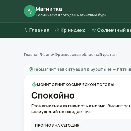
Магнитка
Космическая погода и магнитные бури
Главная
Kp индекс
Солнечный в
Главная
/
Ивано-Франковская область
/
Бурштын
Магнитные бури в
Бурштыне
—
погода и ка
Геомагнитная ситуация в
Бурштыне
—
пятниц
МОНИТОРИНГ КОСМИЧЕСКОЙ ПОГОДЫ
Спокойно
Геомагнитная активность в норме. Значител
возмущений не ожидается.
ПРОГНОЗ НА СЕГОДНЯ: