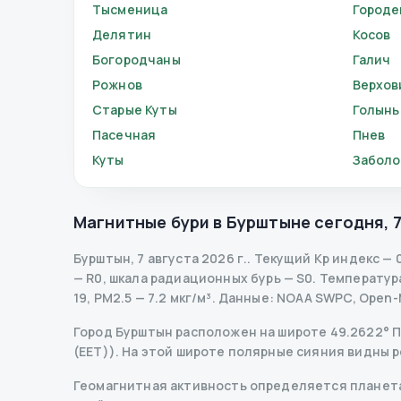
Тысменица
Городе
Делятин
Косов
Богородчаны
Галич
Рожнов
Верхов
Старые Куты
Голынь
Пасечная
Пнев
Куты
Заболо
Магнитные бури в
Бурштыне
сегодня
,
7
Бурштын
,
7 августа 2026 г.
.
Текущий Kp индекс
—
— R
0
,
шкала радиационных бурь
— S
0
.
Температура 
19, PM2.5 — 7.2 мкг/м³.
Данные
: NOAA SWPC, Open-
Город Бурштын расположен на широте 49.2622° Пн
(EET)). На этой широте полярные сияния видны р
Геомагнитная активность определяется планета