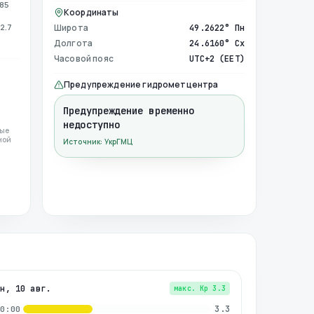
985
Координаты
2.7
Широта
49.2622° Пн
Долгота
24.6160° Сх
Часовой пояс
UTC+2 (EET)
Предупреждение гидрометцентра
Предупреждение временно
недоступно
ные
ной
Источник: УкрГМЦ
пн, 10 авг.
макс. Kp
3.3
3.3
00:00