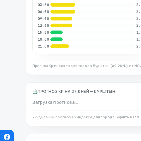
2.
03:00
2.
06:00
2.
09:00
2.
12:00
1.
15:00
1.
18:00
2.
21:00
Прогноз Kp индекса для города
Бурштын
(
49.26
°N)
от NOA
ПРОГНОЗ KP НА 27 ДНЕЙ —
БУРШТЫН
Загрузка прогноза...
27-дневный прогноз Kp индекса для города
Бурштын
(
49.