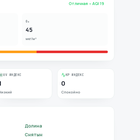
Отличная
• AQI
19
O₃
45
мкг/м³
UV ИНДЕКС
KP ИНДЕКС
1
0
Низкий
Спокойно
Долина
Снятын