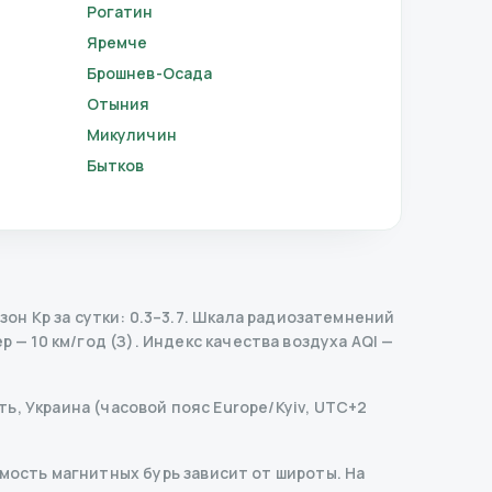
Рогатин
Яремче
Брошнев-Осада
Отыния
Микуличин
Бытков
н Kp за сутки: 0.3–3.7.
Шкала радиозатемнений
 — 10 км/год (З).
Индекс качества воздуха AQI —
ь, Украина (часовой пояс Europe/Kyiv, UTC+2
ость магнитных бурь зависит от широты. На