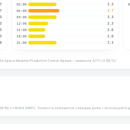
7
3.3
03:00
7
3.7
06:00
3
3.3
09:00
3
2.3
12:00
3
2.0
15:00
3
2.0
18:00
0
3.3
21:00
A Space Weather Prediction Center. Время — киевское
(
UTC+2 (EET)
).
26
°N)
от NOAA SWPC. Точность снижается с каждым днём — используйте д