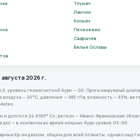
нка
Тлумач
Ланчин
Космач
ина
Печенежин
Сварычев
Белые Ославы
тов
 августа 2026 г.
0.0
,
уровень геомагнитной бури
— G
0
.
Прогнозируемый диапазо
воздуха — 20°C, давление — 985 гПа, влажность — 93%, ветер
Meteo.
 и долготе 24.6160° Сх; регион — Ивано-Франковская област
едко — в основном во время мощных бурь уровня G3–G5.
рным Kp-индексом, общим для всей планеты, однако ощутим