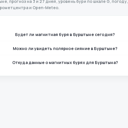
е, прогноз на 3 и 27 дней, уровень бури по шкале G, погоду,
дрометцентра и Open-Meteo.
Будет ли магнитная буря в Бурштыне сегодня?
Можно ли увидеть полярное сияние в Бурштыне?
Откуда данные о магнитных бурях для Бурштына?