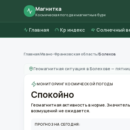
Магнитка
Космическая погода и магнитные бури
Главная
Kp индекс
Солнечный в
Главная
/
Ивано-Франковская область
/
Болехов
Магнитные бури в
Болехове
—
погода и кач
Геомагнитная ситуация в
Болехове
—
пятниц
МОНИТОРИНГ КОСМИЧЕСКОЙ ПОГОДЫ
Спокойно
Геомагнитная активность в норме. Значител
возмущений не ожидается.
ПРОГНОЗ НА СЕГОДНЯ: