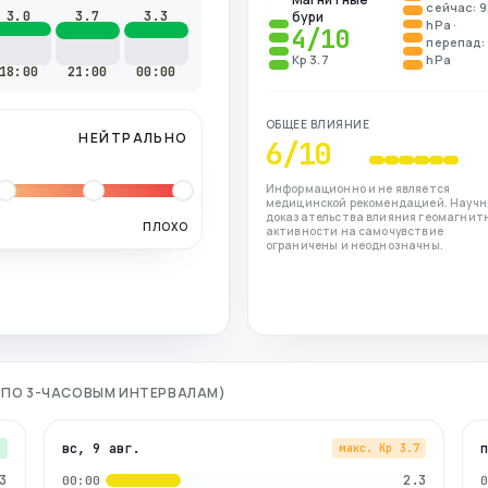
сейчас: 
3.0
3.7
3.3
бури
hPa ·
4
/10
перепад: 
Kp 3.7
hPa
18:00
21:00
00:00
ОБЩЕЕ ВЛИЯНИЕ
НЕЙТРАЛЬНО
6
/10
Информационно и не является
медицинской рекомендацией. Науч
доказательства влияния геомагнит
ПЛОХО
активности на самочувствие
ограничены и неоднозначны.
 (ПО 3-ЧАСОВЫМ ИНТЕРВАЛАМ)
вс, 9 авг.
3
макс. Kp
3.7
3
2.3
00:00