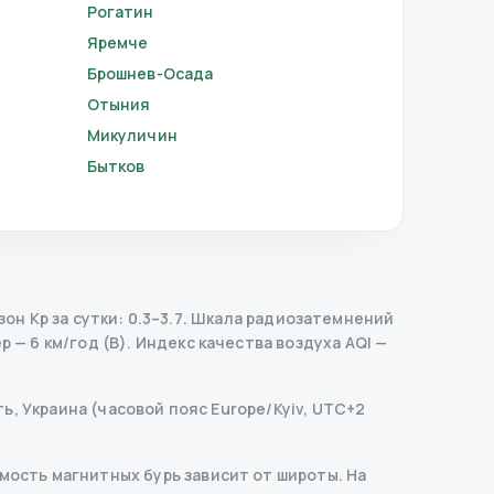
Рогатин
Яремче
Брошнев-Осада
Отыния
Микуличин
Бытков
н Kp за сутки: 0.3–3.7.
Шкала радиозатемнений
 — 6 км/год (В).
Индекс качества воздуха AQI —
ь, Украина (часовой пояс Europe/Kyiv, UTC+2
ость магнитных бурь зависит от широты. На