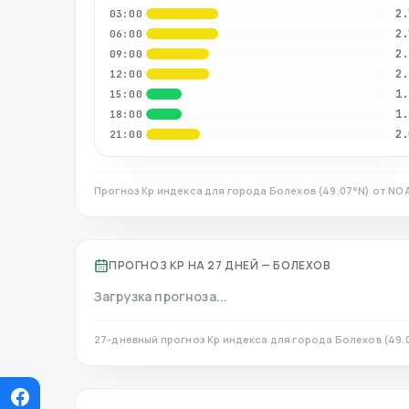
2.
03:00
2.
06:00
2.
09:00
2.
12:00
1.
15:00
1.
18:00
2.
21:00
Прогноз Kp индекса для города
Болехов
(
49.07
°N)
от NOA
ПРОГНОЗ KP НА 27 ДНЕЙ —
БОЛЕХОВ
Загрузка прогноза...
27-дневный прогноз Kp индекса для города
Болехов
(
49.