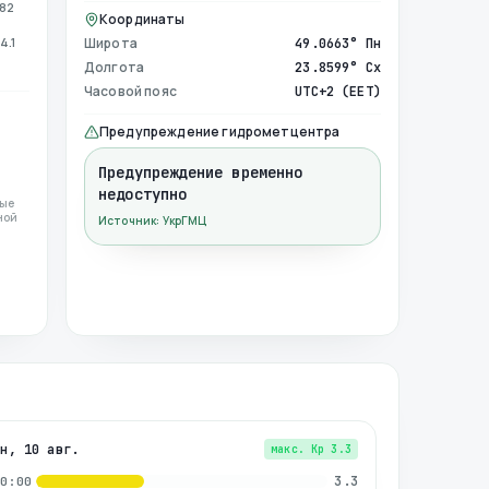
982
Координаты
4.1
Широта
49.0663° Пн
Долгота
23.8599° Сх
Часовой пояс
UTC+2 (EET)
Предупреждение гидрометцентра
Предупреждение временно
недоступно
ные
ной
Источник: УкрГМЦ
пн, 10 авг.
макс. Kp
3.3
3.3
00:00