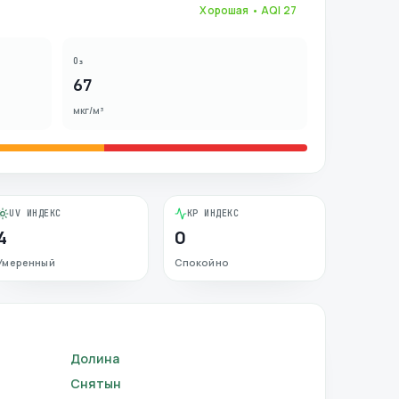
Хорошая
• AQI
27
O₃
67
мкг/м³
UV ИНДЕКС
KP ИНДЕКС
4
0
Умеренный
Спокойно
Долина
Снятын