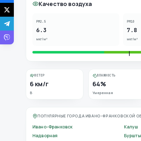
Качество воздуха
PM2.5
PM10
6.3
7.8
мкг/м³
мкг/м³
ВЕТЕР
ВЛАЖНОСТЬ
6 км/г
64%
В
Умеренная
ПОПУЛЯРНЫЕ ГОРОДА ИВАНО-ФРАНКОВСКОЙ О
Ивано-Франковск
Калуш
Надворная
Буршт