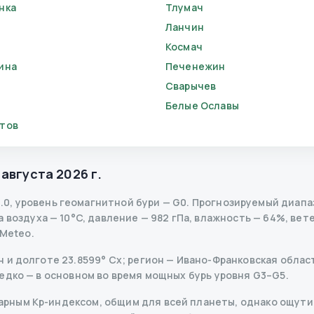
нка
Тлумач
Ланчин
Космач
ина
Печенежин
Сварычев
Белые Ославы
тов
 августа 2026 г.
.0
,
уровень геомагнитной бури
— G
0
.
Прогнозируемый диапазо
воздуха — 10°C, давление — 982 гПа, влажность — 64%, ветер
-Meteo.
 и долготе 23.8599° Сх; регион — Ивано-Франковская област
едко — в основном во время мощных бурь уровня G3–G5.
рным Kp-индексом, общим для всей планеты, однако ощутим