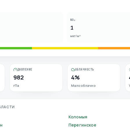
NO₂
1
мкг/м³
ДАВЛЕНИЕ
ОБЛАЧНОСТЬ
982
4%
гПа
Малооблачно
БЛАСТИ
Коломыя
ын
Перегинское