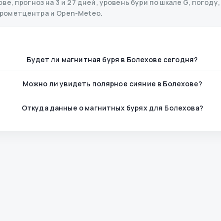
е, прогноз на 3 и 27 дней, уровень бури по шкале G, погоду,
дрометцентра и Open-Meteo.
Будет ли магнитная буря в Болехове сегодня?
Можно ли увидеть полярное сияние в Болехове?
Откуда данные о магнитных бурях для Болехова?