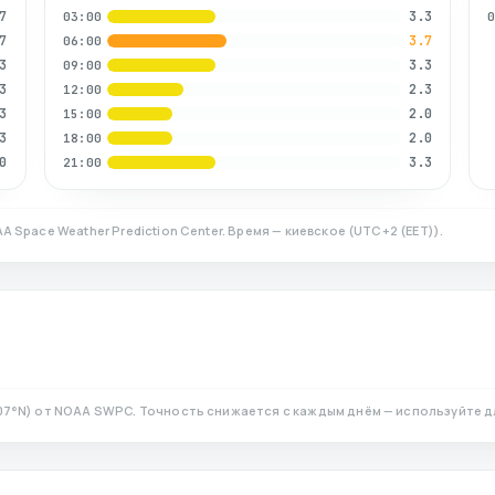
7
3.3
03:00
7
3.7
06:00
3
3.3
09:00
3
2.3
12:00
3
2.0
15:00
3
2.0
18:00
0
3.3
21:00
A Space Weather Prediction Center. Время — киевское
(
UTC+2 (EET)
).
07
°N)
от NOAA SWPC. Точность снижается с каждым днём — используйте д