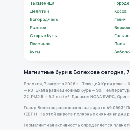
Тысменица
Городе
Делятин
Косов
Богородчаны
Галич
Рожнов
Верхов
Старые Куты
Голынь
Пасечная
Пнев
Куты
Заболо
Магнитные бури в
Болехове
сегодня
,
7
Болехов
,
7 августа 2026 г.
.
Текущий Kp индекс
—
0
— R
0
,
шкала радиационных бурь
— S
0
.
Температура 
27, PM2.5 — 6.3 мкг/м³.
Данные
: NOAA SWPC, Open
Город Болехов расположен на широте 49.0663° Пн
(EET)). На этой широте полярные сияния видны р
Геомагнитная активность определяется планета