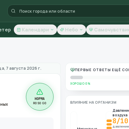
етер
Календари
Небо
Самочувстви
ество воздуха
а, 7 августа 2026 г.
ПЕРВЫЕ ОТВЕТЫ ЕЩЁ С
ХОРОШО 0%
НОРМА
ВЛИЯНИЕ НА ОРГАНИЗМ
R0 S0 G0
ьных
Давлени
воздуха
8
/10
давлени
Магнитные