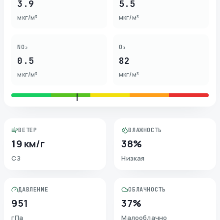
3.9
5.5
мкг/м³
мкг/м³
NO₂
O₃
0.5
82
мкг/м³
мкг/м³
ВЕТЕР
ВЛАЖНОСТЬ
19 км/г
38%
СЗ
Низкая
ДАВЛЕНИЕ
ОБЛАЧНОСТЬ
951
37%
гПа
Малооблачно