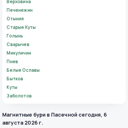
Верховина
Печенежин
Отыния
Старые Куты
Голынь
Сварычев
Микуличин
Пнев
Белые Ославы
Бытков
Куты
Заболотов
Магнитные бури в
Пасечной
сегодня
,
6
августа 2026 г.