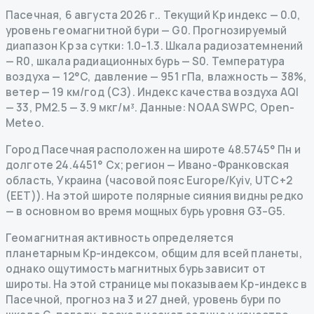
Пасечная
,
6 августа 2026 г.
.
Текущий Kp индекс
—
0.0
,
уровень геомагнитной бури
— G
0
.
Прогнозируемый
диапазон Kp за сутки: 1.0–1.3.
Шкала радиозатемнений
— R
0
,
шкала радиационных бурь
— S
0
.
Температура
воздуха — 12°C, давление — 951 гПа, влажность — 38%,
ветер — 19 км/год (СЗ).
Индекс качества воздуха AQI
— 33, PM2.5 — 3.9 мкг/м³.
Данные
: NOAA SWPC, Open-
Meteo.
Город Пасечная расположен на широте 48.5745° Пн и
долготе 24.4451° Сх; регион — Ивано-Франковская
область, Украина (часовой пояс Europe/Kyiv, UTC+2
(EET)). На этой широте полярные сияния видны редко
— в основном во время мощных бурь уровня G3–G5.
Геомагнитная активность определяется
планетарным Kp-индексом, общим для всей планеты,
однако ощутимость магнитных бурь зависит от
широты. На этой странице мы показываем Kp-индекс в
Пасечной, прогноз на 3 и 27 дней, уровень бури по