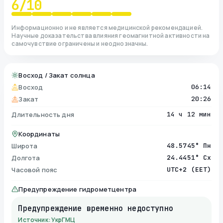
6
/10
Информационно и не является медицинской рекомендацией.
Научные доказательства влияния геомагнитной активности на
самочувствие ограничены и неоднозначны.
Восход / Закат солнца
Восход
06:14
Закат
20:26
Длительность дня
14 ч 12 мин
Координаты
Широта
48.5745° Пн
Долгота
24.4451° Сх
Часовой пояс
UTC+2 (EET)
Предупреждение гидрометцентра
Предупреждение временно недоступно
Источник: УкрГМЦ