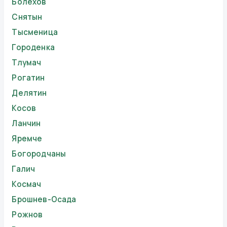
Болехов
Снятын
Тысменица
Городенка
Тлумач
Рогатин
Делятин
Косов
Ланчин
Яремче
Богородчаны
Галич
Космач
Брошнев-Осада
Рожнов