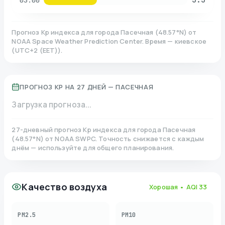
03:00
Прогноз Kp индекса для города
Пасечная
(
48.57
°N)
от
NOAA Space Weather Prediction Center. Время — киевское
(
UTC+2 (EET)
).
ПРОГНОЗ KP НА 27 ДНЕЙ —
ПАСЕЧНАЯ
Загрузка прогноза...
27-дневный прогноз Kp индекса для города
Пасечная
(
48.57
°N)
от NOAA SWPC. Точность снижается с каждым
днём — используйте для общего планирования.
Качество воздуха
Хорошая
• AQI
33
PM2.5
PM10