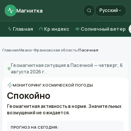
Магнитка
Русский
Главная
Kp индекс
Солнечный ветер
Главная
/
Ивано-Франковская область
/
Пасечная
Магнитные бури в
Пасечной
—
погода и качество во
Геомагнитная ситуация в
Пасечной
—
четверг, 6
августа 2026 г.
МОНИТОРИНГ КОСМИЧЕСКОЙ ПОГОДЫ
Спокойно
Геомагнитная активность в норме. Значительных
возмущений не ожидается.
ПРОГНОЗ НА СЕГОДНЯ: