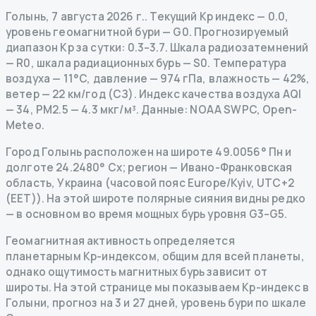
Голынь
,
7 августа 2026 г.
.
Текущий Kp индекс
—
0.0
,
уровень геомагнитной бури
— G
0
.
Прогнозируемый
диапазон Kp за сутки: 0.3–3.7.
Шкала радиозатемнений
— R
0
,
шкала радиационных бурь
— S
0
.
Температура
воздуха — 11°C, давление — 974 гПа, влажность — 42%,
ветер — 22 км/год (СЗ).
Индекс качества воздуха AQI
— 34, PM2.5 — 4.3 мкг/м³.
Данные
: NOAA SWPC, Open-
Meteo.
Город Голынь расположен на широте 49.0056° Пн и
долготе 24.2480° Сх; регион — Ивано-Франковская
область, Украина (часовой пояс Europe/Kyiv, UTC+2
(EET)). На этой широте полярные сияния видны редко
— в основном во время мощных бурь уровня G3–G5.
Геомагнитная активность определяется
планетарным Kp-индексом, общим для всей планеты,
однако ощутимость магнитных бурь зависит от
широты. На этой странице мы показываем Kp-индекс в
Голыни, прогноз на 3 и 27 дней, уровень бури по шкале