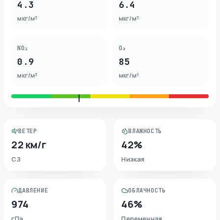
4.3
6.4
мкг/м³
мкг/м³
NO₂
O₃
0.9
85
мкг/м³
мкг/м³
ВЕТЕР
ВЛАЖНОСТЬ
22 км/г
42%
СЗ
Низкая
ДАВЛЕНИЕ
ОБЛАЧНОСТЬ
974
46%
гПа
Переменная