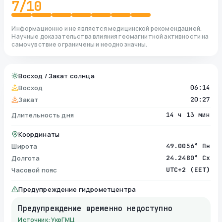
7
/10
Информационно и не является медицинской рекомендацией.
Научные доказательства влияния геомагнитной активности на
самочувствие ограничены и неоднозначны.
Восход / Закат солнца
Восход
06:14
Закат
20:27
Длительность дня
14 ч 13 мин
Координаты
Широта
49.0056° Пн
Долгота
24.2480° Сх
Часовой пояс
UTC+2 (EET)
Предупреждение гидрометцентра
Предупреждение временно недоступно
Источник: УкрГМЦ