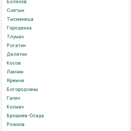
Болехов
Снятын
Тысменица
Городенка
Тлумач
Рогатин
Делятин
Косов
Ланчин
Яремче
Богородчаны
Галич
Космач
Брошнев-Осада
Рожнов