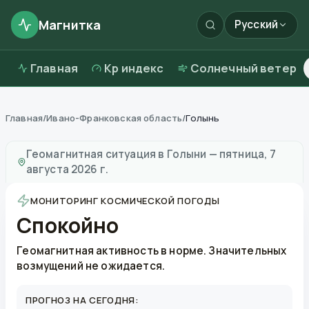
Магнитка
Русский
Главная
Kp индекс
Солнечный ветер
Главная
/
Ивано-Франковская область
/
Голынь
Магнитные бури в
Голыни
—
погода и качество возд
Геомагнитная ситуация в
Голыни
—
пятница, 7
августа 2026 г.
МОНИТОРИНГ КОСМИЧЕСКОЙ ПОГОДЫ
Спокойно
Геомагнитная активность в норме. Значительных
возмущений не ожидается.
ПРОГНОЗ НА СЕГОДНЯ: