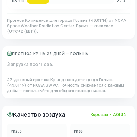
2.3
03:00
Прогноз Kp индекса для города
Голынь
(
49.01
°N)
от NOAA
Space Weather Prediction Center. Время — киевское
(
UTC+2 (EET)
).
ПРОГНОЗ KP НА 27 ДНЕЙ —
ГОЛЫНЬ
Загрузка прогноза...
27-дневный прогноз Kp индекса для города
Голынь
(
49.01
°N)
от NOAA SWPC. Точность снижается с каждым
днём — используйте для общего планирования.
Качество воздуха
Хорошая
• AQI
34
PM2.5
PM10