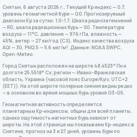
Снятын
,
6 августа 2026 г.
.
Текущий Kp индекс
—
0.7
,
уровень геомагнитной бури
— G
0
.
Прогнозируемый
диапазон Kp за сутки: 1.0–1.7.
Шкала радиозатемнений
— R
0
,
шкала радиационных бурь
— S
0
.
Температура
воздуха — 11°C, давление — 976 гПа, влажность —
45%, ветер — 27 км/год (СЗ).
Индекс качества воздуха
AQI — 30, PM2.5 — 5.6 мкг/м³.
Данные
: NOAA SWPC,
Open-Meteo.
Город Снятын расположен на широте 48.4523° Пн и
долготе 25.5518° Сх; регион — Ивано-Франковская
область, Украина (часовой пояс Europe/Kyiv, UTC+2
(EET)). На этой широте полярные сияния видны редко
— в основном во время мощных бурь уровня G3–G5.
Геомагнитная активность определяется
планетарным Kp-индексом, общим для всей планеты,
однако ощутимость магнитных бурь зависит от
широты. На этой странице мы показываем Kp-индекс в
Снятине, прогноз на 3 и 27 дней, уровень бури по