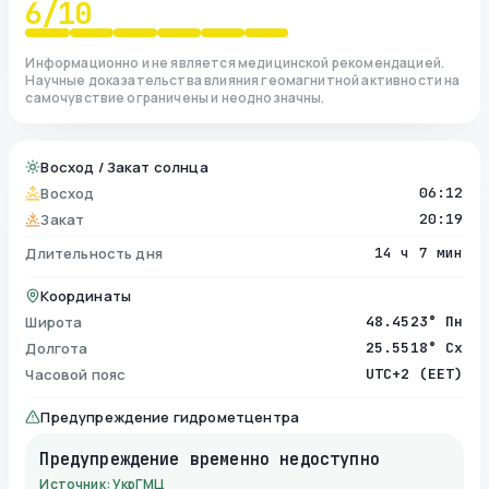
6
/10
Информационно и не является медицинской рекомендацией.
Научные доказательства влияния геомагнитной активности на
самочувствие ограничены и неоднозначны.
Восход / Закат солнца
Восход
06:12
Закат
20:19
Длительность дня
14 ч 7 мин
Координаты
Широта
48.4523° Пн
Долгота
25.5518° Сх
Часовой пояс
UTC+2 (EET)
Предупреждение гидрометцентра
Предупреждение временно недоступно
Источник: УкрГМЦ