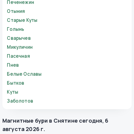
Печенежин
Отыния
Старые Куты
Голынь
Сварычев
Микуличин
Пасечная
Пнев
Белые Ославы
Бытков
Куты
Заболотов
Магнитные бури в
Снятине
сегодня
,
6
августа 2026 г.