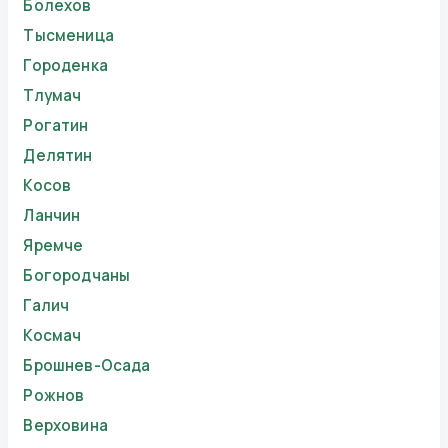
Болехов
Тысменица
Городенка
Тлумач
Рогатин
Делятин
Косов
Ланчин
Яремче
Богородчаны
Галич
Космач
Брошнев-Осада
Рожнов
Верховина