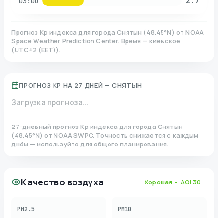
2.7
03:00
Прогноз Kp индекса для города
Снятын
(
48.45
°N)
от NOAA
Space Weather Prediction Center. Время — киевское
(
UTC+2 (EET)
).
ПРОГНОЗ KP НА 27 ДНЕЙ —
СНЯТЫН
Загрузка прогноза...
27-дневный прогноз Kp индекса для города
Снятын
(
48.45
°N)
от NOAA SWPC. Точность снижается с каждым
днём — используйте для общего планирования.
Качество воздуха
Хорошая
• AQI
30
PM2.5
PM10