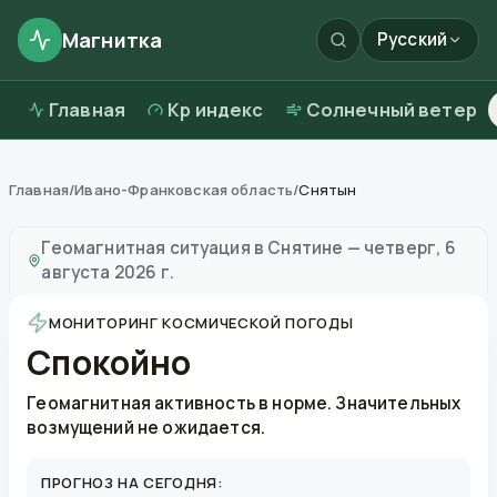
Магнитка
Русский
Главная
Kp индекс
Солнечный ветер
Главная
/
Ивано-Франковская область
/
Снятын
Магнитные бури в
Снятине
—
погода и качество воз
Геомагнитная ситуация в
Снятине
—
четверг, 6
августа 2026 г.
МОНИТОРИНГ КОСМИЧЕСКОЙ ПОГОДЫ
Спокойно
Геомагнитная активность в норме. Значительных
возмущений не ожидается.
ПРОГНОЗ НА СЕГОДНЯ: