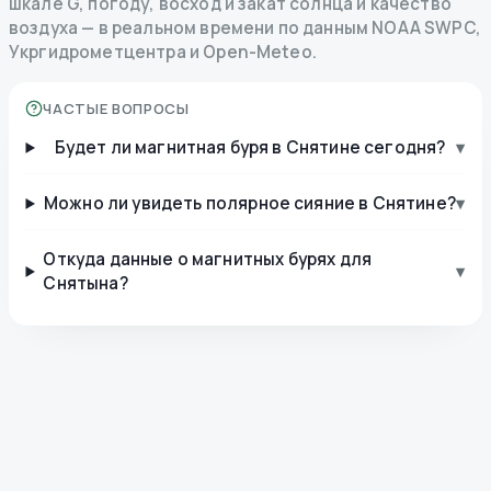
шкале G, погоду, восход и закат солнца и качество
воздуха — в реальном времени по данным NOAA SWPC,
Укргидрометцентра и Open-Meteo.
ЧАСТЫЕ ВОПРОСЫ
Будет ли магнитная буря в Снятине сегодня?
▾
Можно ли увидеть полярное сияние в Снятине?
▾
Откуда данные о магнитных бурях для
▾
Снятына?