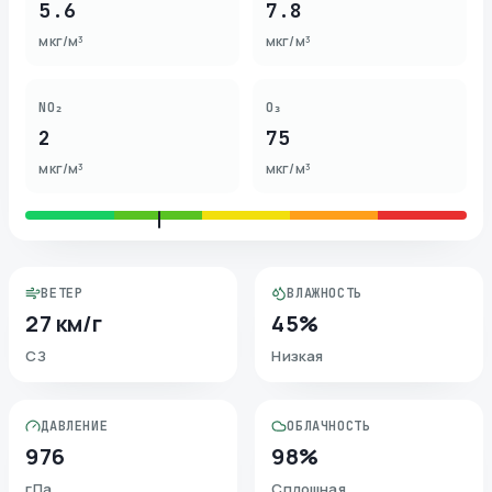
5.6
7.8
мкг/м³
мкг/м³
NO₂
O₃
2
75
мкг/м³
мкг/м³
ВЕТЕР
ВЛАЖНОСТЬ
27 км/г
45%
СЗ
Низкая
ДАВЛЕНИЕ
ОБЛАЧНОСТЬ
976
98%
гПа
Сплошная