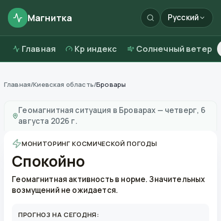
Магнитка
Русский
Главная
Kp индекс
Солнечный ветер
Главная
/
Киевская область
/
Бровары
Магнитные бури в
Броварах
—
погода и качество во
Геомагнитная ситуация в
Броварах
—
четверг, 6
августа 2026 г.
МОНИТОРИНГ КОСМИЧЕСКОЙ ПОГОДЫ
Спокойно
Геомагнитная активность в норме. Значительных
возмущений не ожидается.
ПРОГНОЗ НА СЕГОДНЯ: