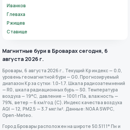
Иванков
Глеваха
Ржищев
Ставище
Магнитные бури в
Броварах
сегодня
,
6
августа 2026 г.
Бровары
,
6 августа 2026 г.
.
Текущий Kp индекс
—
0.0
,
уровень геомагнитной бури
— G
0
.
Прогнозируемый
диапазон Kp за сутки: 1.0–1.7.
Шкала радиозатемнений
— R
0
,
шкала радиационных бурь
— S
0
.
Температура
воздуха — 19°C, давление — 1001 гПа, влажность —
79%, ветер — 6 км/год (С).
Индекс качества воздуха
AQI — 12, PM2.5 — 3.7 мкг/м³.
Данные
: NOAA SWPC,
Open-Meteo.
Город Бровары расположен на широте 50.5111° Пн и