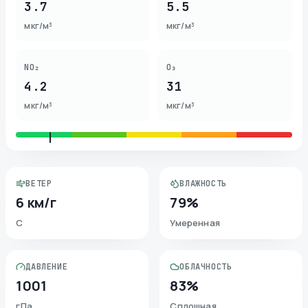
3.7
5.5
мкг/м³
мкг/м³
NO₂
O₃
4.2
31
мкг/м³
мкг/м³
ВЕТЕР
ВЛАЖНОСТЬ
6 км/г
79%
С
Умеренная
ДАВЛЕНИЕ
ОБЛАЧНОСТЬ
1001
83%
гПа
Сплошная