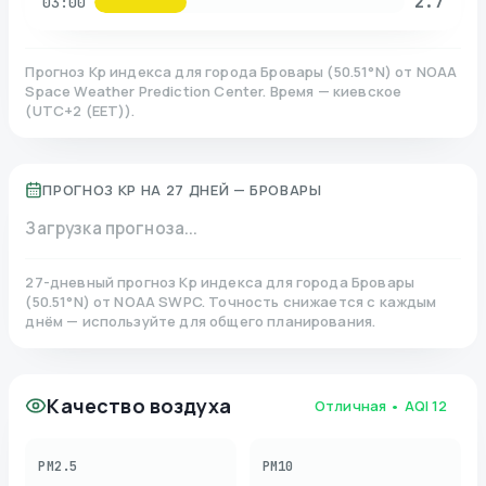
2.7
03:00
Прогноз Kp индекса для города
Бровары
(
50.51
°N)
от NOAA
Space Weather Prediction Center. Время — киевское
(
UTC+2 (EET)
).
ПРОГНОЗ KP НА 27 ДНЕЙ —
БРОВАРЫ
Загрузка прогноза...
27-дневный прогноз Kp индекса для города
Бровары
(
50.51
°N)
от NOAA SWPC. Точность снижается с каждым
днём — используйте для общего планирования.
Качество воздуха
Отличная
• AQI
12
PM2.5
PM10