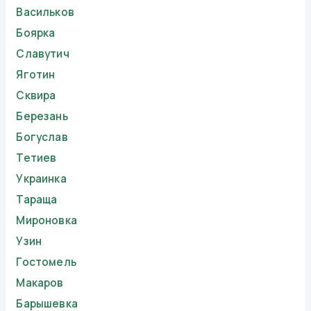
Васильков
Боярка
Славутич
Яготин
Сквира
Березань
Богуслав
Тетиев
Украинка
Тараща
Мироновка
Узин
Гостомель
Макаров
Барышевка