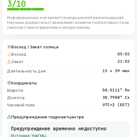
3
/10
Информационно и не является медицинской рекомендацией.
Научные доказательства влияния геомагнитной активности на
самочувствие ограничены и неоднозначны.
Восход / Закат солнца
Восход
05:03
Закат
21:02
Длительность дня
15 ч 59 мин
Координаты
Широта
50.5111° Пн
Долгота
30.7900° Сх
Часовой пояс
UTC+2 (EET)
Предупреждение гидрометцентра
Предупреждение временно недоступно
Источник: УкрГМЦ