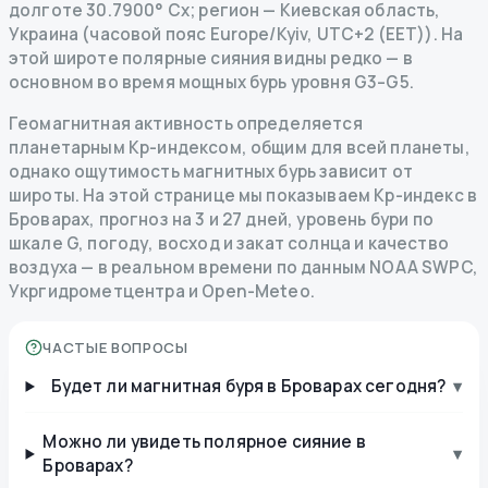
долготе 30.7900° Сх; регион — Киевская область,
Украина (часовой пояс Europe/Kyiv, UTC+2 (EET)). На
этой широте полярные сияния видны редко — в
основном во время мощных бурь уровня G3–G5.
Геомагнитная активность определяется
планетарным Kp-индексом, общим для всей планеты,
однако ощутимость магнитных бурь зависит от
широты. На этой странице мы показываем Kp-индекс в
Броварах, прогноз на 3 и 27 дней, уровень бури по
шкале G, погоду, восход и закат солнца и качество
воздуха — в реальном времени по данным NOAA SWPC,
Укргидрометцентра и Open-Meteo.
ЧАСТЫЕ ВОПРОСЫ
Будет ли магнитная буря в Броварах сегодня?
▾
Можно ли увидеть полярное сияние в
▾
Броварах?