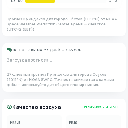
3.3
03:00
Прогноз Kp индекса для города
Обухов
(
50.11
°N)
от NOAA
Space Weather Prediction Center. Время — киевское
(
UTC+2 (EET)
).
ПРОГНОЗ KP НА 27 ДНЕЙ —
ОБУХОВ
Загрузка прогноза...
27-дневный прогноз Kp индекса для города
Обухов
(
50.11
°N)
от NOAA SWPC. Точность снижается с каждым
днём — используйте для общего планирования.
Качество воздуха
Отличная
• AQI
20
PM2.5
PM10