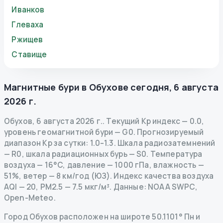
Иванков
Глеваха
Ржищев
Ставище
Магнитные бури в
Обухове
сегодня
,
6 августа
2026 г.
Обухов
,
6 августа 2026 г.
.
Текущий Kp индекс
—
0.0
,
уровень геомагнитной бури
— G
0
.
Прогнозируемый
диапазон Kp за сутки: 1.0–1.3.
Шкала радиозатемнений
— R
0
,
шкала радиационных бурь
— S
0
.
Температура
воздуха — 16°C, давление — 1000 гПа, влажность —
51%, ветер — 8 км/год (ЮЗ).
Индекс качества воздуха
AQI — 20, PM2.5 — 7.5 мкг/м³.
Данные
: NOAA SWPC,
Open-Meteo.
Город Обухов расположен на широте 50.1101° Пн и