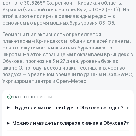
долготе 30.6265° Сх; регион — Киевская область,
Украина (часовой пояс Europe/Kyiv, UTC+2 (EET)). На
этой широте полярные сияния видны редко — в
основном во время мощных бурь уровня G3–G5.
Геомагнитная активность определяется
планетарным Kp-индексом, общим для всей планеты,
однако ощутимость магнитных бурь зависит от
широты. На этой странице мы показываем Kp-индекс в
Обухове, прогноз на 3 и 27 дней, уровень бури по
шкале G, погоду, восход и закат солнца и качество
воздуха — в реальном времени по данным NOAA SWPC,
Укргидрометцентра и Open-Meteo.
ЧАСТЫЕ ВОПРОСЫ
Будет ли магнитная буря в Обухове сегодня?
▾
Можно ли увидеть полярное сияние в Обухове?
▾