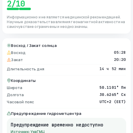
2
/10
Информационно и не является медицинской рекомендацией.
Научные доказательства влияния геомагнитной активности на
самочувствие ограничены и неоднозначны.
Восход / Закат солнца
Восход
05:28
Закат
20:20
Длительность дня
14 ч 52 мин
Координаты
Широта
50.1101° Пн
Долгота
30.6265° Сх
Часовой пояс
UTC+2 (EET)
Предупреждение гидрометцентра
Предупреждение временно недоступно
Источник: УкрГМЦ