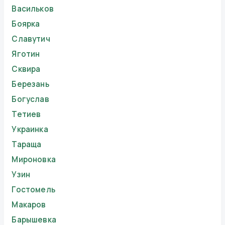
Васильков
Боярка
Славутич
Яготин
Сквира
Березань
Богуслав
Тетиев
Украинка
Тараща
Мироновка
Узин
Гостомель
Макаров
Барышевка