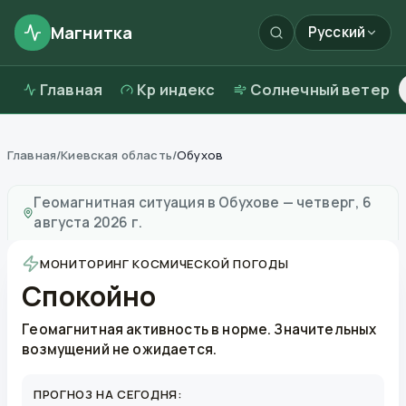
Магнитка
Русский
Главная
Kp индекс
Солнечный ветер
Главная
/
Киевская область
/
Обухов
Магнитные бури в
Обухове
—
погода и качество воз
Геомагнитная ситуация в
Обухове
—
четверг, 6
августа 2026 г.
МОНИТОРИНГ КОСМИЧЕСКОЙ ПОГОДЫ
Спокойно
Геомагнитная активность в норме. Значительных
возмущений не ожидается.
ПРОГНОЗ НА СЕГОДНЯ: