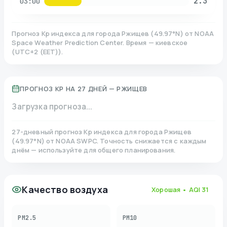
2.3
03:00
Прогноз Kp индекса для города
Ржищев
(
49.97
°N)
от NOAA
Space Weather Prediction Center. Время — киевское
(
UTC+2 (EET)
).
ПРОГНОЗ KP НА 27 ДНЕЙ —
РЖИЩЕВ
Загрузка прогноза...
27-дневный прогноз Kp индекса для города
Ржищев
(
49.97
°N)
от NOAA SWPC. Точность снижается с каждым
днём — используйте для общего планирования.
Качество воздуха
Хорошая
• AQI
31
PM2.5
PM10