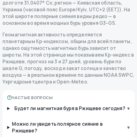
долготе 31.0407° Сх; регион — Киевская область,
Украина (часовой пояс Europe/Kyiv, UTC+2 (EET)). На
этой широте полярные сияния видны редко — в
основном во время мощных бурь уровня G3–G5.
Геомагнитная активность определяется
планетарным Kp-индексом, общим для всей планеты,
однако ощутимость магнитных бурь зависит от
широты. На этой странице мы показываем Kp-индекс в
Ржищеве, прогноз на 3 и 27 дней, уровень бури по
шкале G, погоду, восход и закат солнца и качество
воздуха — в реальном времени по данным NOAA SWPC,
Укргидрометцентра и Open-Meteo.
ЧАСТЫЕ ВОПРОСЫ
Будет ли магнитная буря в Ржищеве сегодня?
▾
Можно ли увидеть полярное сияние в
▾
Ржищеве?