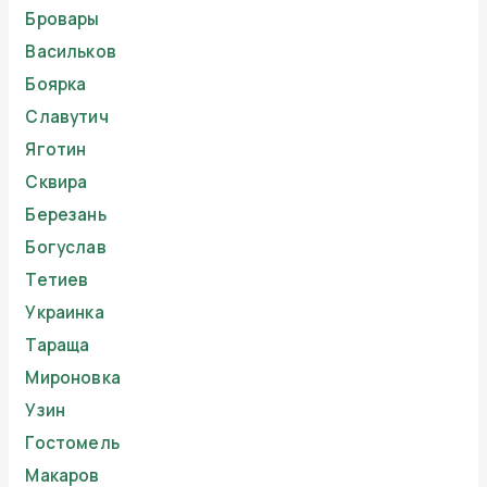
Бровары
Васильков
Боярка
Славутич
Яготин
Сквира
Березань
Богуслав
Тетиев
Украинка
Тараща
Мироновка
Узин
Гостомель
Макаров