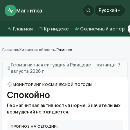
Магнитка
Русский
Главная
Kp индекс
Солнечный ветер
Главная
/
Киевская область
/
Ржищев
Магнитные бури в
Ржищеве
—
погода и качество во
Геомагнитная ситуация в
Ржищеве
—
пятница, 7
августа 2026 г.
МОНИТОРИНГ КОСМИЧЕСКОЙ ПОГОДЫ
Спокойно
Геомагнитная активность в норме. Значительных
возмущений не ожидается.
ПРОГНОЗ НА СЕГОДНЯ: