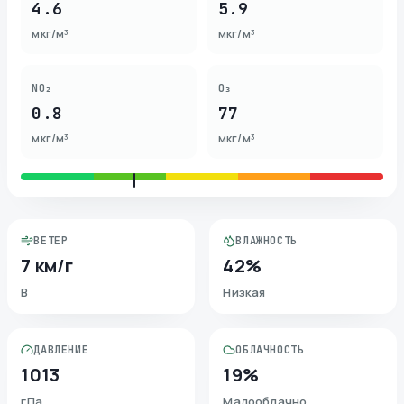
4.6
5.9
мкг/м³
мкг/м³
NO₂
O₃
0.8
77
мкг/м³
мкг/м³
ВЕТЕР
ВЛАЖНОСТЬ
7 км/г
42%
В
Низкая
ДАВЛЕНИЕ
ОБЛАЧНОСТЬ
1013
19%
гПа
Малооблачно