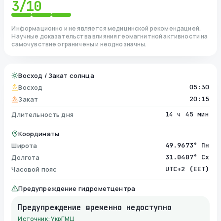
3
/10
Информационно и не является медицинской рекомендацией.
Научные доказательства влияния геомагнитной активности на
самочувствие ограничены и неоднозначны.
Восход / Закат солнца
Восход
05:30
Закат
20:15
Длительность дня
14 ч 45 мин
Координаты
Широта
49.9673° Пн
Долгота
31.0407° Сх
Часовой пояс
UTC+2 (EET)
Предупреждение гидрометцентра
Предупреждение временно недоступно
Источник: УкрГМЦ