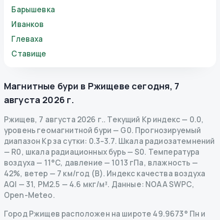
Барышевка
Иванков
Глеваха
Ставище
Магнитные бури в
Ржищеве
сегодня
,
7
августа 2026 г.
Ржищев
,
7 августа 2026 г.
.
Текущий Kp индекс
—
0.0
,
уровень геомагнитной бури
— G
0
.
Прогнозируемый
диапазон Kp за сутки: 0.3–3.7.
Шкала радиозатемнений
— R
0
,
шкала радиационных бурь
— S
0
.
Температура
воздуха — 11°C, давление — 1013 гПа, влажность —
42%, ветер — 7 км/год (В).
Индекс качества воздуха
AQI — 31, PM2.5 — 4.6 мкг/м³.
Данные
: NOAA SWPC,
Open-Meteo.
Город Ржищев расположен на широте 49.9673° Пн и