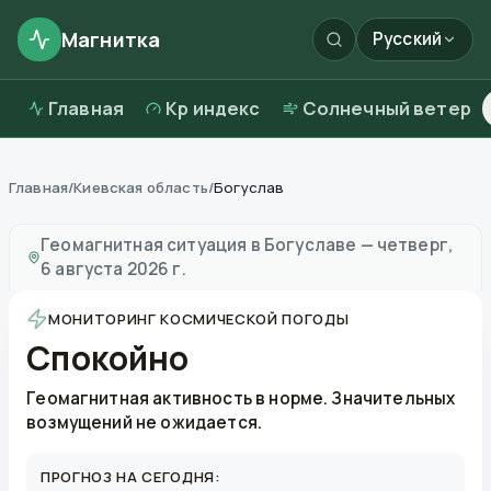
Магнитка
Русский
Главная
Kp индекс
Солнечный ветер
Главная
/
Киевская область
/
Богуслав
Магнитные бури в
Богуславе
—
погода и качество в
Геомагнитная ситуация в
Богуславе
—
четверг,
6 августа 2026 г.
МОНИТОРИНГ КОСМИЧЕСКОЙ ПОГОДЫ
Спокойно
Геомагнитная активность в норме. Значительных
возмущений не ожидается.
ПРОГНОЗ НА СЕГОДНЯ: