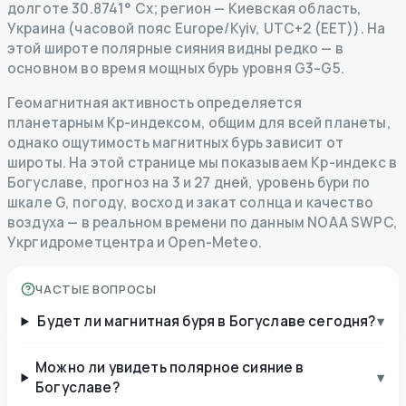
долготе 30.8741° Сх; регион — Киевская область,
Украина (часовой пояс Europe/Kyiv, UTC+2 (EET)). На
этой широте полярные сияния видны редко — в
основном во время мощных бурь уровня G3–G5.
Геомагнитная активность определяется
планетарным Kp-индексом, общим для всей планеты,
однако ощутимость магнитных бурь зависит от
широты. На этой странице мы показываем Kp-индекс в
Богуславе, прогноз на 3 и 27 дней, уровень бури по
шкале G, погоду, восход и закат солнца и качество
воздуха — в реальном времени по данным NOAA SWPC,
Укргидрометцентра и Open-Meteo.
ЧАСТЫЕ ВОПРОСЫ
Будет ли магнитная буря в Богуславе сегодня?
▾
Можно ли увидеть полярное сияние в
▾
Богуславе?