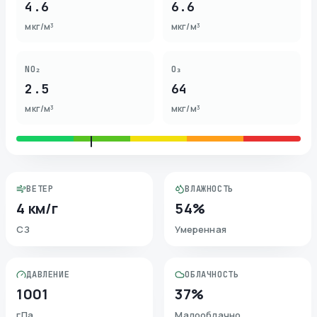
4.6
6.6
мкг/м³
мкг/м³
NO₂
O₃
2.5
64
мкг/м³
мкг/м³
ВЕТЕР
ВЛАЖНОСТЬ
4 км/г
54%
СЗ
Умеренная
ДАВЛЕНИЕ
ОБЛАЧНОСТЬ
1001
37%
гПа
Малооблачно