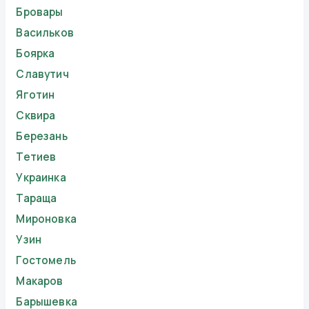
Бровары
Васильков
Боярка
Славутич
Яготин
Сквира
Березань
Тетиев
Украинка
Тараща
Мироновка
Узин
Гостомель
Макаров
Барышевка