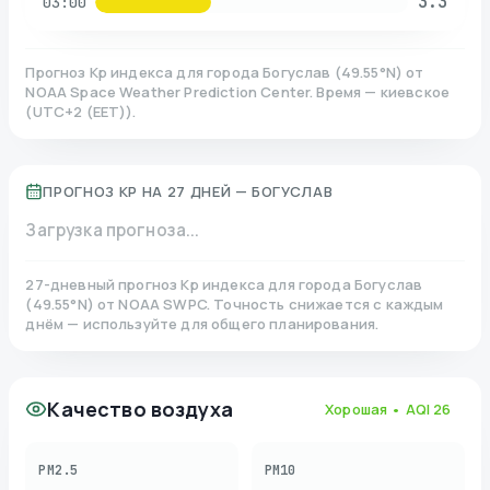
3.3
03:00
Прогноз Kp индекса для города
Богуслав
(
49.55
°N)
от
NOAA Space Weather Prediction Center. Время — киевское
(
UTC+2 (EET)
).
ПРОГНОЗ KP НА 27 ДНЕЙ —
БОГУСЛАВ
Загрузка прогноза...
27-дневный прогноз Kp индекса для города
Богуслав
(
49.55
°N)
от NOAA SWPC. Точность снижается с каждым
днём — используйте для общего планирования.
Качество воздуха
Хорошая
• AQI
26
PM2.5
PM10