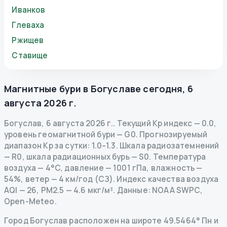
Иванков
Глеваха
Ржищев
Ставище
Магнитные бури в
Богуславе
сегодня
,
6
августа 2026 г.
Богуслав
,
6 августа 2026 г.
.
Текущий Kp индекс
—
0.0
,
уровень геомагнитной бури
— G
0
.
Прогнозируемый
диапазон Kp за сутки: 1.0–1.3.
Шкала радиозатемнений
— R
0
,
шкала радиационных бурь
— S
0
.
Температура
воздуха — 4°C, давление — 1001 гПа, влажность —
54%, ветер — 4 км/год (СЗ).
Индекс качества воздуха
AQI — 26, PM2.5 — 4.6 мкг/м³.
Данные
: NOAA SWPC,
Open-Meteo.
Город Богуслав расположен на широте 49.5464° Пн и