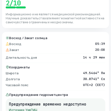
2
/10
Информационно и не является медицинской рекомендацией.
Научные доказательства влияния геомагнитной активности на
самочувствие ограничены и неоднозначны.
Восход / Закат солнца
Восход
05:39
Закат
20:08
Длительность дня
14 ч 29 мин
Координаты
Широта
49.5464° Пн
Долгота
30.8741° Сх
Часовой пояс
UTC+2 (EET)
Предупреждение гидрометцентра
Предупреждение временно недоступно
Источник: УкрГМЦ