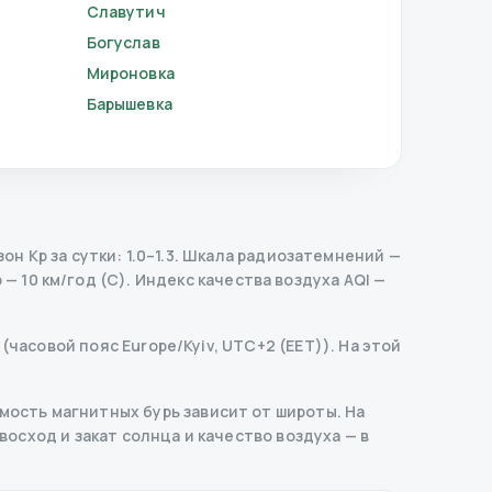
Славутич
Богуслав
Мироновка
Барышевка
 Kp за сутки: 1.0–1.3.
Шкала радиозатемнений
—
— 10 км/год (С).
Индекс качества воздуха AQI —
(часовой пояс Europe/Kyiv, UTC+2 (EET)). На этой
ость магнитных бурь зависит от широты. На
 восход и закат солнца и качество воздуха — в