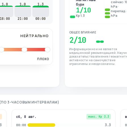
сейчас: 1
1.0
1.0
1.3
бури
hPa ·
1
/10
перепад: 
Kp 1.3
hPa
18:00
21:00
00:00
ОБЩЕЕ ВЛИЯНИЕ
НЕЙТРАЛЬНО
2
/10
Информационно и не является
медицинской рекомендацией. Науч
доказательства влияния геомагнит
ПЛОХО
активности на самочувствие
ограничены и неоднозначны.
 (ПО 3-ЧАСОВЫМ ИНТЕРВАЛАМ)
сб, 8 авг.
7
макс. Kp
3.3
3
3.3
00:00