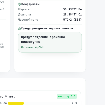
006
Координаты
4.0
Широта
50.9387° Пн
Долгота
29.8943° Сх
Часовой пояс
UTC+2 (EET)
Предупреждение гидрометцентра
Предупреждение временно
недоступно
ные
ной
Источник: УкрГМЦ
вс, 9 авг.
макс. Kp
3.3
2.3
00:00