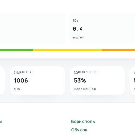
NO₂
0.4
мкг/м³
ДАВЛЕНИЕ
ОБЛАЧНОСТЬ
1006
53%
гПа
Переменная
ы
Борисполь
Обухов