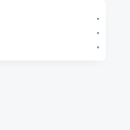
▾
▾
▾