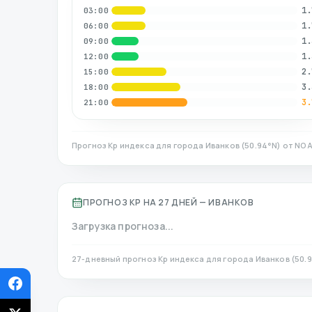
1.
03:00
1.
06:00
1.
09:00
1.
12:00
2.
15:00
3.
18:00
3.
21:00
Прогноз Kp индекса для города
Иванков
(
50.94
°N)
от NOA
ПРОГНОЗ KP НА 27 ДНЕЙ —
ИВАНКОВ
Загрузка прогноза...
27-дневный прогноз Kp индекса для города
Иванков
(
50.