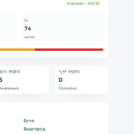
Хорошая
• AQI
30
O₃
74
мкг/м³
UV ИНДЕКС
KP ИНДЕКС
5
0
Умеренный
Спокойно
Буча
Вышгород