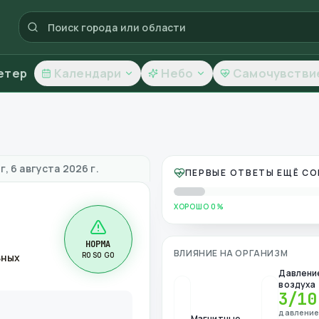
етер
Календари
Небо
Самочувстви
ество воздуха
, 6 августа 2026 г.
ПЕРВЫЕ ОТВЕТЫ ЕЩЁ С
ХОРОШО 0%
НОРМА
ВЛИЯНИЕ НА ОРГАНИЗМ
R0 S0 G0
ьных
Давлени
воздуха
3
/10
давлени
Магнитные