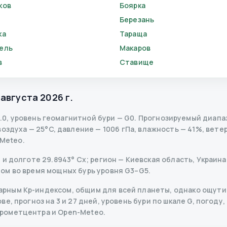
ков
Боярка
Березань
ка
Тараща
ель
Макаров
в
Ставище
 августа 2026 г.
.0
,
уровень геомагнитной бури
— G
0
.
Прогнозируемый диапазон
здуха — 25°C, давление — 1006 гПа, влажность — 41%, ветер 
-Meteo.
и долготе 29.8943° Сх; регион — Киевская область, Украина 
ом во время мощных бурь уровня G3–G5.
рным Kp-индексом, общим для всей планеты, однако ощутим
, прогноз на 3 и 27 дней, уровень бури по шкале G, погоду,
дрометцентра и Open-Meteo.