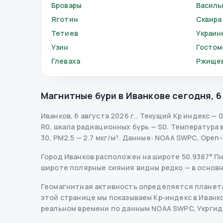
Бровары
Василь
Яготин
Сквира
Тетиев
Украин
Узин
Гостом
Глеваха
Ржище
Магнитные бури в
Иванкове
сегодня
,
6
Иванков
,
6 августа 2026 г.
.
Текущий Kp индекс
—
0
R
0
,
шкала радиационных бурь
— S
0
.
Температура во
30, PM2.5 — 2.7 мкг/м³.
Данные
: NOAA SWPC, Open
Город Иванков расположен на широте 50.9387° Пн 
широте полярные сияния видны редко — в основн
Геомагнитная активность определяется планета
этой странице мы показываем Kp-индекс в Иванкове
реальном времени по данным NOAA SWPC, Укрги