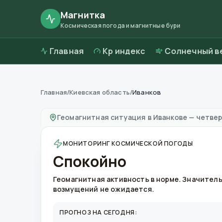
Магнитка
Космическая погода и магнитные бури
Главная
Kp индекс
Солнечный в
Главная
/
Киевская область
/
Иванков
Магнитные бури в
Иванкове
—
погода и кач
Геомагнитная ситуация в
Иванкове
—
четверг
МОНИТОРИНГ КОСМИЧЕСКОЙ ПОГОДЫ
Спокойно
Геомагнитная активность в норме. Значител
возмущений не ожидается.
ПРОГНОЗ НА СЕГОДНЯ: