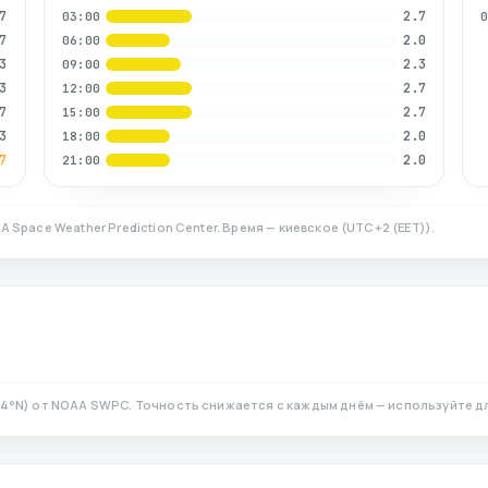
7
2.7
03:00
7
2.0
06:00
3
2.3
09:00
3
2.7
12:00
7
2.7
15:00
3
2.0
18:00
7
2.0
21:00
A Space Weather Prediction Center. Время — киевское
(
UTC+2 (EET)
).
94
°N)
от NOAA SWPC. Точность снижается с каждым днём — используйте д