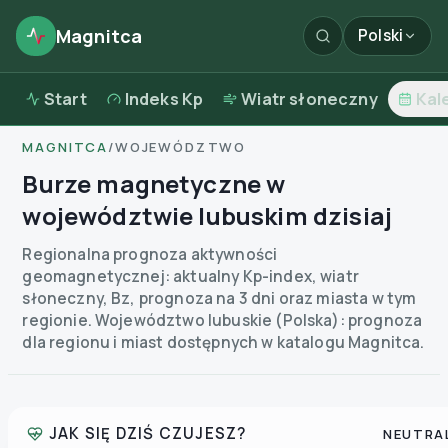
Magnitca
Polski
Start
Indeks Kp
Wiatr słoneczny
Kal
MAGNITCA
/
WOJEWÓDZTWO
Burze magnetyczne w
województwie lubuskim dzisiaj
Regionalna prognoza aktywności
geomagnetycznej: aktualny Kp-index, wiatr
słoneczny, Bz, prognoza na 3 dni oraz miasta w tym
regionie.
Województwo lubuskie (Polska): prognoza
dla regionu i miast dostępnych w katalogu Magnitca.
JAK SIĘ DZIŚ CZUJESZ?
NEUTRA