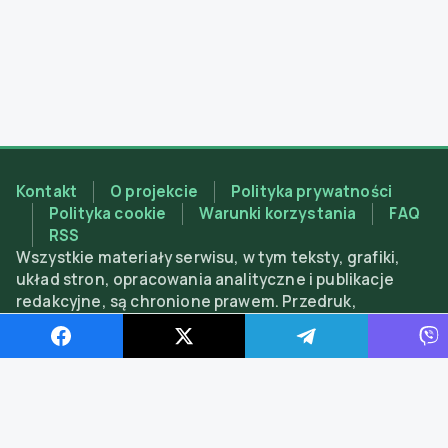
Kontakt
O projekcie
Polityka prywatności
Polityka cookie
Warunki korzystania
FAQ
RSS
Wszystkie materiały serwisu, w tym teksty, grafiki,
układ stron, opracowania analityczne i publikacje
redakcyjne, są chronione prawem. Przedruk,
kopiowanie, adaptacja lub inne wykorzystanie
materiałów są dozwolone wyłącznie z obowiązkowym
aktywnym linkiem do magnitca.com; użycie bez
podania źródła lub w celach komercyjnych bez
pisemnej zgody redakcji jest zabronione.
Znajdź nas w social media