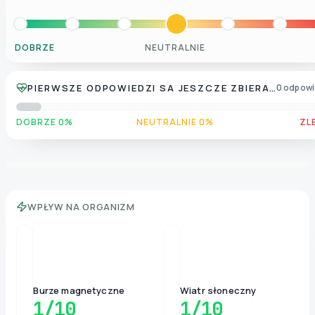
DOBRZE
NEUTRALNIE
PIERWSZE ODPOWIEDZI SA JESZCZE ZBIERANE
0 odpowi
DOBRZE 0%
NEUTRALNIE 0%
ZL
WPŁYW NA ORGANIZM
Burze magnetyczne
Wiatr słoneczny
1
/10
1
/10