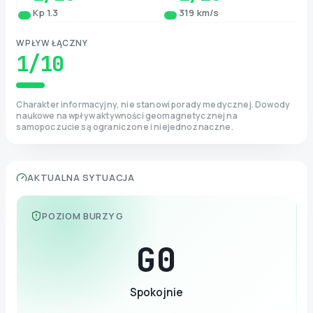
Kp 1.3
319 km/s
WPŁYW ŁĄCZNY
1
/10
Charakter informacyjny, nie stanowi porady medycznej. Dowody
naukowe na wpływ aktywności geomagnetycznej na
samopoczucie są ograniczone i niejednoznaczne.
AKTUALNA SYTUACJA
POZIOM BURZY G
G
0
Spokojnie