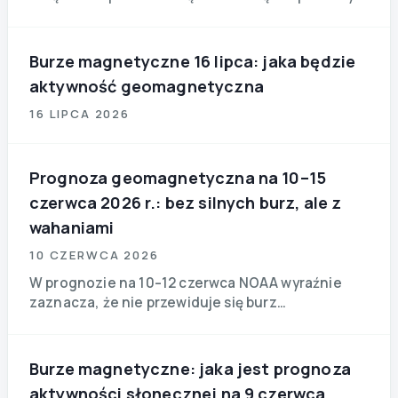
wpływać na samopoczucie. Jednocześnie
niektóre osoby wrażliwe na zmiany pogody mogą
odczuwać zmęczenie, senność lub lekki ból
Burze magnetyczne 16 lipca: jaka będzie
głowy.
aktywność geomagnetyczna
16 LIPCA 2026
Prognoza geomagnetyczna na 10–15
czerwca 2026 r.: bez silnych burz, ale z
wahaniami
10 CZERWCA 2026
W prognozie na 10–12 czerwca NOAA wyraźnie
zaznacza, że nie przewiduje się burz
geomagnetycznych klasy G1 ani silniejszych
zjawisk. Na 10 i 11 czerwca pole geomagnetyczne
oceniane jest jako spokojne do niestabilnego,
Burze magnetyczne: jaka jest prognoza
aktywności słonecznej na 9 czerwca