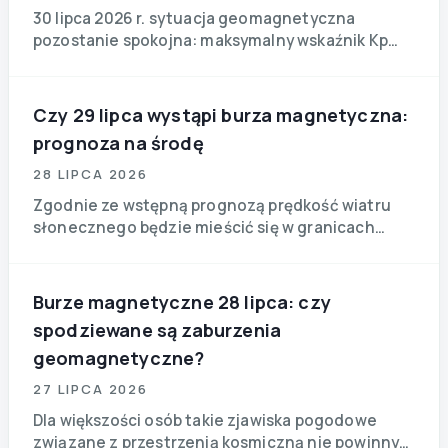
30 lipca 2026 r. sytuacja geomagnetyczna
pozostanie spokojna: maksymalny wskaźnik Kp
nie przekroczy 3,3, a synoptycy nie przewidują
żadnych zauważalnych burz magnetycznych.
Osoby wrażliwe na zmiany pogody mogą
Czy 29 lipca wystąpi burza magnetyczna:
odetchnąć z ulgą.
prognoza na środę
28 LIPCA 2026
Zgodnie ze wstępną prognozą prędkość wiatru
słonecznego będzie mieścić się w granicach
normy, a poziom zaburzeń geomagnetycznych —
na niskim poziomie.
Burze magnetyczne 28 lipca: czy
spodziewane są zaburzenia
geomagnetyczne?
27 LIPCA 2026
Dla większości osób takie zjawiska pogodowe
związane z przestrzenią kosmiczną nie powinny