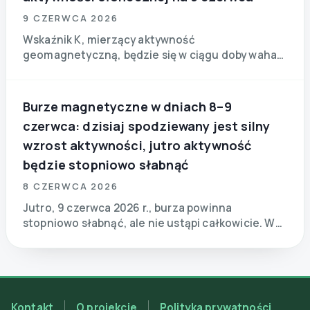
9 CZERWCA 2026
Wskaźnik K, mierzący aktywność
geomagnetyczną, będzie się w ciągu doby wahał
w przedziale 2–3 punktów (strefa zielona).
Burze magnetyczne w dniach 8–9
czerwca: dzisiaj spodziewany jest silny
wzrost aktywności, jutro aktywność
będzie stopniowo słabnąć
8 CZERWCA 2026
Jutro, 9 czerwca 2026 r., burza powinna
stopniowo słabnąć, ale nie ustąpi całkowicie. W
pierwszych godzinach dnia według czasu
kijowskiego, mniej więcej między godz. 03:00 a
09:00
Kontakt
O projekcie
Polityka prywatności