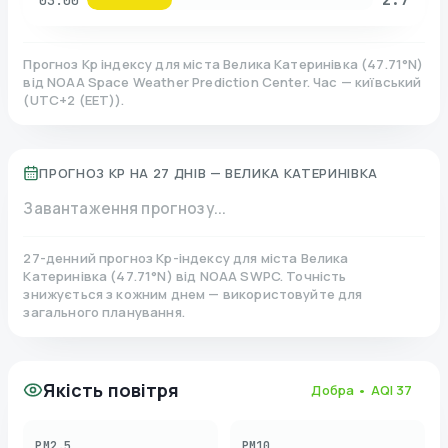
03:00
Прогноз Kp індексу для міста
Велика Катеринівка
(
47.71
°N)
від NOAA Space Weather Prediction Center. Час — київський
(
UTC+2 (EET)
).
ПРОГНОЗ KP НА 27 ДНІВ —
ВЕЛИКА КАТЕРИНІВКА
Завантаження прогнозу...
27-денний прогноз Kp-індексу для міста
Велика
Катеринівка
(
47.71
°N)
від NOAA SWPC. Точність
знижується з кожним днем — використовуйте для
загального планування.
Якість повітря
Добра
• AQI
37
PM2.5
PM10