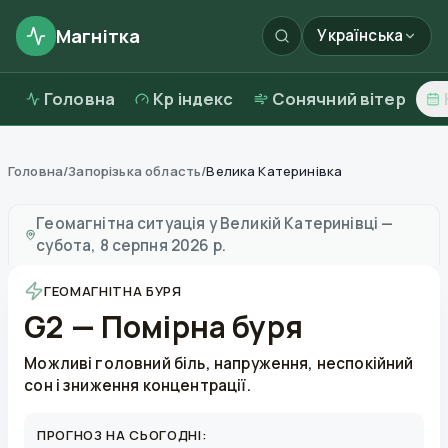
Магнітка
Українська
Головна
Kp індекс
Сонячний вітер
Головна
/
Запорізька область
/
Велика Катеринівка
Магнітні бурі в
Великій Катеринівці
—
погода та якіс
Геомагнітна ситуація у
Великій Катеринівці
—
субота, 8 серпня 2026 р.
ГЕОМАГНІТНА БУРЯ
G2 — Помірна буря
Можливі головний біль, напруження, неспокійний
сон і зниження концентрації.
ПРОГНОЗ НА СЬОГОДНІ: