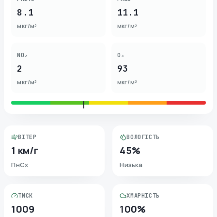
8.1
11.1
мкг/м³
мкг/м³
NO₂
O₃
2
93
мкг/м³
мкг/м³
ВІТЕР
ВОЛОГІСТЬ
1 км/г
45%
ПнСх
Низька
ТИСК
ХМАРНІСТЬ
1009
100%