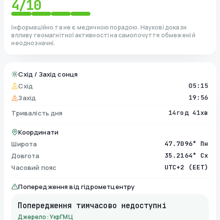
4
/10
Інформаційно та не є медичною порадою. Наукові докази
впливу геомагнітної активності на самопочуття обмежені й
неоднозначні.
Схід / Захід сонця
Схід
05:15
Захід
19:56
Тривалість дня
14год 41хв
Координати
Широта
47.7096° Пн
Довгота
35.2164° Сх
Часовий пояс
UTC+2 (EET)
Попередження від гідрометцентру
Попередження тимчасово недоступні
Джерело: УкрГМЦ