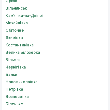
Оріхів
Вільнянськ
Кам'янка-на-Дніпрі
Михайлівка
Обіточне
Якимівка
Костянтинівка
Велика Білозерка
Більмак
Чернігівка
Балки
Новомиколаївка
Петрівка
Вознесенка
Біленьке