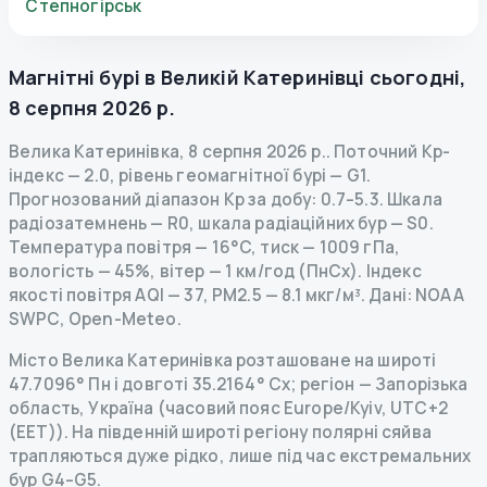
Степногірськ
Магнітні бурі в
Великій Катеринівці
сьогодні
,
8 серпня 2026 р.
Велика Катеринівка
,
8 серпня 2026 р.
.
Поточний Kp-
індекс
—
2.0
,
рівень геомагнітної бурі
— G
1
.
Прогнозований діапазон Kp за добу: 0.7–5.3.
Шкала
радіозатемнень
— R
0
,
шкала радіаційних бур
— S
0
.
Температура повітря — 16°C, тиск — 1009 гПа,
вологість — 45%, вітер — 1 км/год (ПнСх).
Індекс
якості повітря AQI — 37, PM2.5 — 8.1 мкг/м³.
Дані
: NOAA
SWPC, Open-Meteo.
Місто Велика Катеринівка розташоване на широті
47.7096° Пн і довготі 35.2164° Сх; регіон — Запорізька
область, Україна (часовий пояс Europe/Kyiv, UTC+2
(EET)). На південній широті регіону полярні сяйва
трапляються дуже рідко, лише під час екстремальних
бур G4–G5.