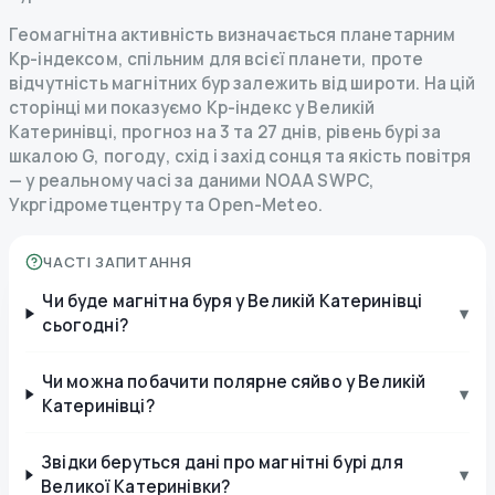
Геомагнітна активність визначається планетарним
Kp-індексом, спільним для всієї планети, проте
відчутність магнітних бур залежить від широти. На цій
сторінці ми показуємо Kp-індекс у Великій
Катеринівці, прогноз на 3 та 27 днів, рівень бурі за
шкалою G, погоду, схід і захід сонця та якість повітря
— у реальному часі за даними NOAA SWPC,
Укргідрометцентру та Open-Meteo.
ЧАСТІ ЗАПИТАННЯ
Чи буде магнітна буря у Великій Катеринівці
▾
сьогодні?
Чи можна побачити полярне сяйво у Великій
▾
Катеринівці?
Звідки беруться дані про магнітні бурі для
▾
Великої Катеринівки?