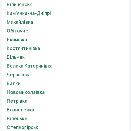
Вільнянськ
Кам'янка-на-Дніпрі
Михайлівка
Обіточне
Якимівка
Костянтинівка
Більмак
Велика Катеринівка
Чернігівка
Балки
Новомиколаївка
Петрівка
Вознесенка
Біленьке
Степногірськ