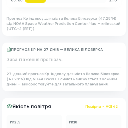
03:00
Прогноз Kp індексу для міста
Велика Білозерка
(
47.28
°N)
від NOAA Space Weather Prediction Center. Час — київський
(
UTC+2 (EET)
).
ПРОГНОЗ KP НА 27 ДНІВ —
ВЕЛИКА БІЛОЗЕРКА
Завантаження прогнозу...
27-денний прогноз Kp-індексу для міста
Велика Білозерка
(
47.28
°N)
від NOAA SWPC. Точність знижується з кожним
днем — використовуйте для загального планування.
Якість повітря
Помірна
• AQI
42
PM2.5
PM10