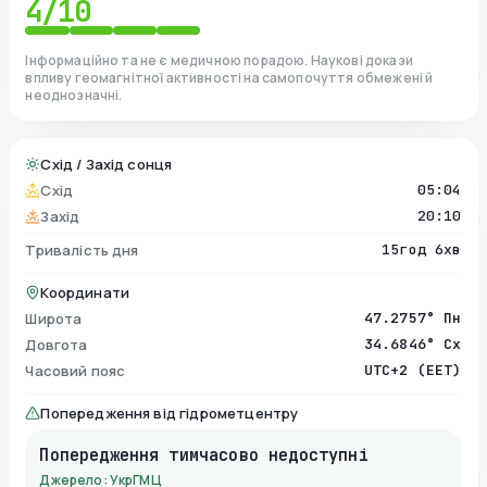
4
/10
Інформаційно та не є медичною порадою. Наукові докази
впливу геомагнітної активності на самопочуття обмежені й
неоднозначні.
Схід / Захід сонця
Схід
05:04
Захід
20:10
Тривалість дня
15год 6хв
Координати
Широта
47.2757° Пн
Довгота
34.6846° Сх
Часовий пояс
UTC+2 (EET)
Попередження від гідрометцентру
Попередження тимчасово недоступні
Джерело: УкрГМЦ