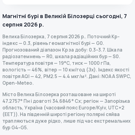
Магнітні бурі в
Великій Білозерці
сьогодні
,
7
серпня 2026 р.
Велика Білозерка
,
7 серпня 2026 р.
.
Поточний Kp-
індекс
—
0.3
,
рівень геомагнітної бурі
— G
0
.
Прогнозований діапазон Kp за добу: 0.3–3.7.
Шкала
радіозатемнень
— R
0
,
шкала радіаційних бур
— S
0
.
Температура повітря — 19°C, тиск — 1000 гПа,
вологість — 46%, вітер — 10 км/год (Зх).
Індекс якості
повітря AQI — 42, PM2.5 — 4.4 мкг/м³.
Дані
: NOAA SWPC,
Open-Meteo.
Місто Велика Білозерка розташоване на широті
47.2757° Пн і довготі 34.6846° Сх; регіон — Запорізька
область, Україна (часовий пояс Europe/Kyiv, UTC+2
(EET)). На південній широті регіону полярні сяйва
трапляються дуже рідко, лише під час екстремальних
бур G4–G5.