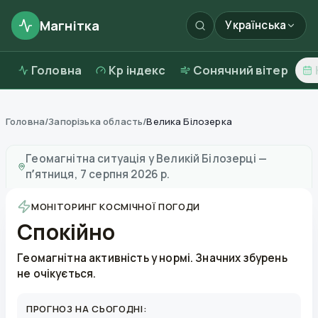
Магнітка
Українська
Головна
Kp індекс
Сонячний вітер
Головна
/
Запорізька область
/
Велика Білозерка
Магнітні бурі в
Великій Білозерці
—
погода та якість 
Геомагнітна ситуація у
Великій Білозерці
—
пʼятниця, 7 серпня 2026 р.
МОНІТОРИНГ КОСМІЧНОЇ ПОГОДИ
Спокійно
Геомагнітна активність у нормі. Значних збурень
не очікується.
ПРОГНОЗ НА СЬОГОДНІ: