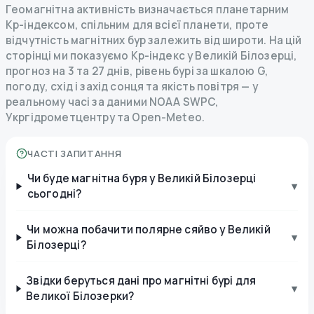
Геомагнітна активність визначається планетарним
Kp-індексом, спільним для всієї планети, проте
відчутність магнітних бур залежить від широти. На цій
сторінці ми показуємо Kp-індекс у Великій Білозерці,
прогноз на 3 та 27 днів, рівень бурі за шкалою G,
погоду, схід і захід сонця та якість повітря — у
реальному часі за даними NOAA SWPC,
Укргідрометцентру та Open-Meteo.
ЧАСТІ ЗАПИТАННЯ
Чи буде магнітна буря у Великій Білозерці
▾
сьогодні?
Чи можна побачити полярне сяйво у Великій
▾
Білозерці?
Звідки беруться дані про магнітні бурі для
▾
Великої Білозерки?