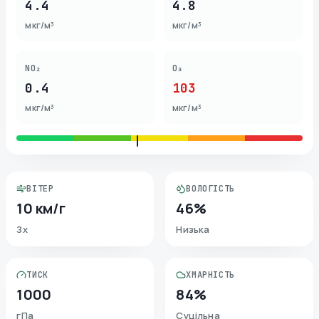
4.4
4.8
мкг/м³
мкг/м³
NO₂
O₃
0.4
103
мкг/м³
мкг/м³
ВІТЕР
ВОЛОГІСТЬ
10 км/г
46%
Зх
Низька
ТИСК
ХМАРНІСТЬ
1000
84%
гПа
Суцільна